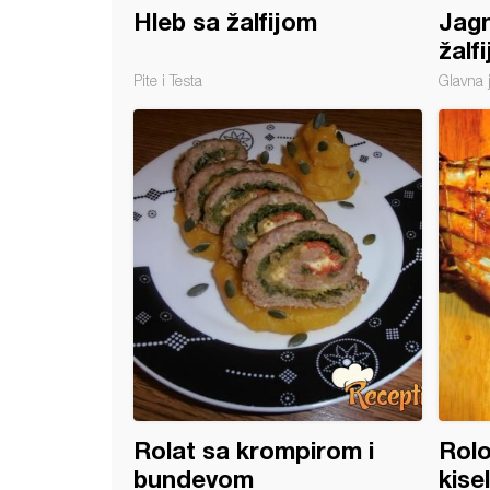
Hleb sa žalfijom
Jagn
žalf
Pite i Testa
Glavna 
na sa začinskim biljem
Rolat sa krompirom i
Rolo
bundevom
kise