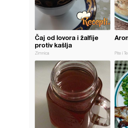
Čaj od lovora i žalfije
Arom
protiv kašlja
Zimnica
Pite i Te
a sa čeri paradajzom i žalfijom