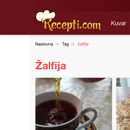
Kuvar
Naslovna
Tag
žalfija
Žalfija
protiv kašlja