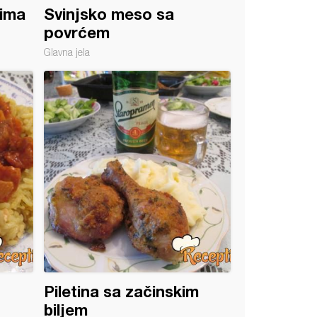
ćima
Svinjsko meso sa
povrćem
Glavna jela
Piletina sa začinskim
biljem