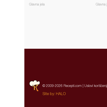
Glavna jela
Glavna 
© 2009-2026 Recepti.com |
Uslovi korišćen
Site by:
HALO