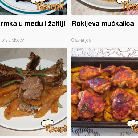
rmka u medu i žalfiji
Rokijeva mućkalica
morski plodovi
Glavna jela