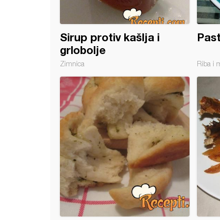
Sirup protiv kašlja i
Past
grlobolje
Zimnica
Riba i 
sko meso sa povrćem