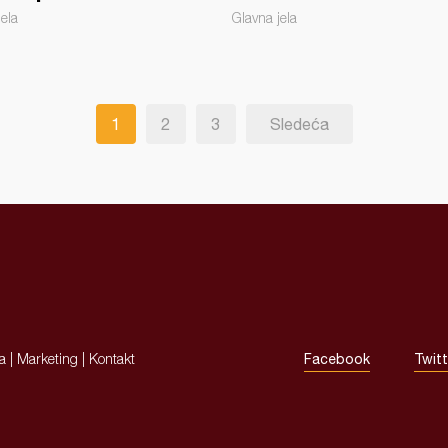
jela
Glavna jela
1
2
3
Sledeća
ja
|
Marketing
|
Kontakt
Facebook
Twitt