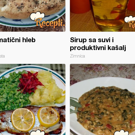
atični hleb
Sirup sa suvi i
produktivni kašalj
sta
Zimnica