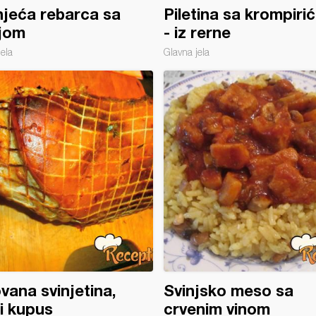
jeća rebarca sa
Piletina sa krompiri
ijom
- iz rerne
jela
Glavna jela
vana svinjetina,
Svinjsko meso sa
li kupus
crvenim vinom