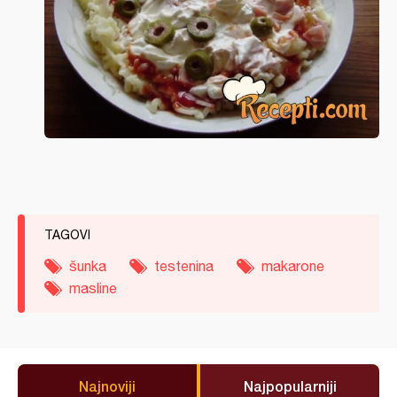
TAGOVI
šunka
testenina
makarone
masline
Najnoviji
Najpopularniji