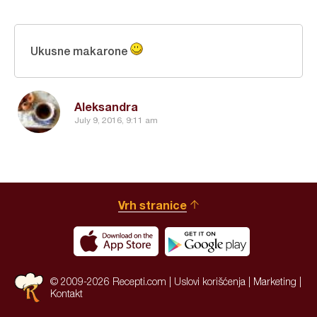
Ukusne makarone
Aleksandra
July 9, 2016, 9:11 am
Vrh stranice
© 2009-2026 Recepti.com |
Uslovi korišćenja
|
Marketing
|
Kontakt