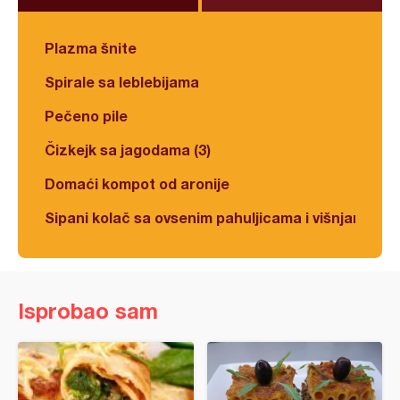
Plazma šnite
Spirale sa leblebijama
Pečeno pile
Čizkejk sa jagodama (3)
Domaći kompot od aronije
Sipani kolač sa ovsenim pahuljicama i višnjama
Isprobao sam