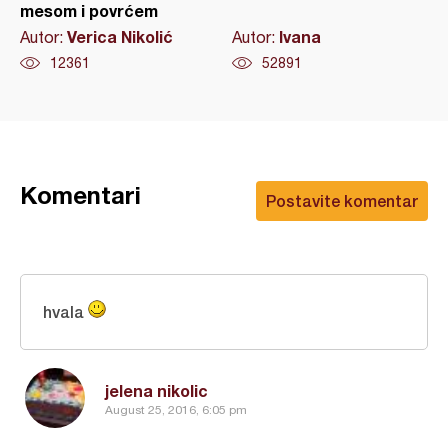
mesom i povrćem
Verica Nikolić
Ivana
Autor:
Autor:
12361
52891
Komentari
Postavite komentar
hvala
jelena nikolic
August 25, 2016, 6:05 pm