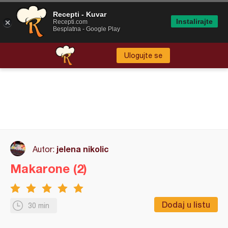
Recepti - Kuvar
Instalirajte
Recepti.com
Besplatna - Google Play
Ulogujte se
jelena nikolic
Autor:
Makarone (2)
Dodaj u listu
30 min