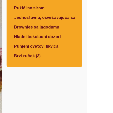
Pužići sa sirom
Jednostavna, osvežavajuća salata
Brownies sa jagodama
Hladni čokoladni dezert
Punjeni cvetovi tikvica
Brzi ručak (3)