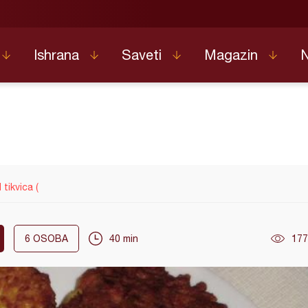
Ishrana
Saveti
Magazin
 tikvica (
6
OSOBA
40 min
177