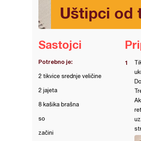
Uštipci od t
Sastojci
Pr
Potrebno je:
Ti
uk
2 tikvice srednje veličine
Do
2 jajeta
Tr
Ak
8 kašika brašna
re
so
uz
st
začini