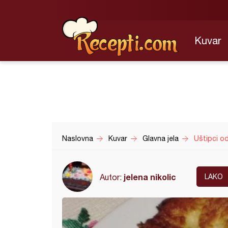
Kuvar
Naslovna
Kuvar
Glavna jela
Uštipci od
jelena nikolic
Autor:
LAKO