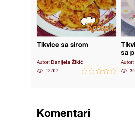
Tikvice sa sirom
Tikv
sa p
Danijela Žikić
Autor:
Autor:
13702
39
Komentari