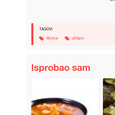
TAGOVI
tikvice
uštipci
Isprobao sam
a sa tikvicama i krompirom