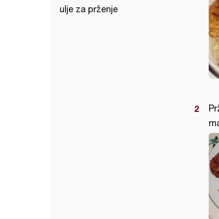
ulje za prženje
Pr
ma