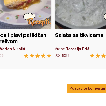
ice i plavi patlidžan
Salata sa tikvicama
relivom
Verica Nikolić
Terezija Erić
Autor:
29
6366
Postavite komentar