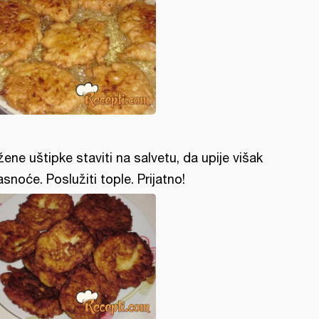
žene uštipke staviti na salvetu, da upije višak
snoće. Poslužiti tople. Prijatno!