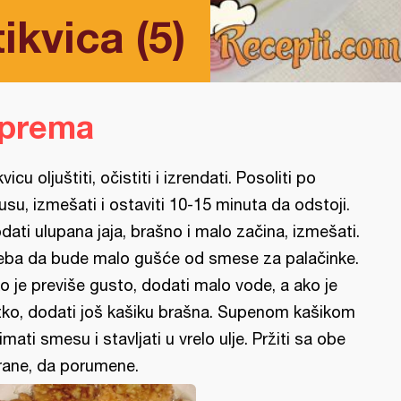
ikvica (5)
iprema
kvicu oljuštiti, očistiti i izrendati. Posoliti po
usu, izmešati i ostaviti 10-15 minuta da odstoji.
dati ulupana jaja, brašno i malo začina, izmešati.
eba da bude malo gušće od smese za palačinke.
o je previše gusto, dodati malo vode, a ako je
tko, dodati još kašiku brašna. Supenom kašikom
imati smesu i stavljati u vrelo ulje. Pržiti sa obe
rane, da porumene.