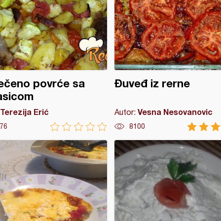
ečeno povrće sa
Đuveđ iz rerne
asicom
Terezija Erić
Vesna Nesovanovic
Autor:
76
8100