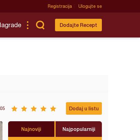
Registracija
Ulogujte se
Nagrade
Dodajte Recept
Dodaj u listu
05
Najnoviji
Najpopularniji