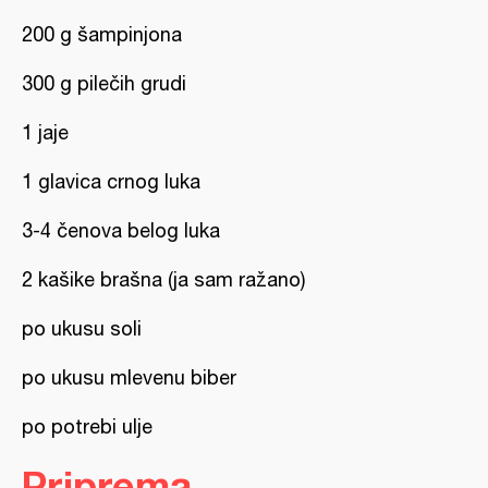
200 g šampinjona
300 g pilečih grudi
1 jaje
1 glavica crnog luka
3-4 čenova belog luka
2 kašike brašna (ja sam ražano)
po ukusu soli
po ukusu mlevenu biber
po potrebi ulje
Priprema