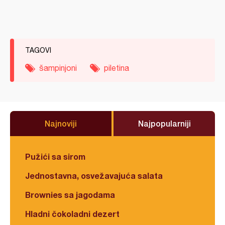
TAGOVI
šampinjoni
piletina
Najnoviji
Najpopularniji
Pužići sa sirom
Jednostavna, osvežavajuća salata
Brownies sa jagodama
Hladni čokoladni dezert