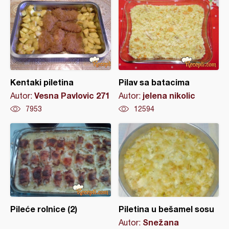
Kentaki piletina
Pilav sa batacima
Vesna Pavlovic 271
jelena nikolic
Autor:
Autor:
7953
12594
Pileće rolnice (2)
Piletina u bešamel sosu
Snežana
Autor: