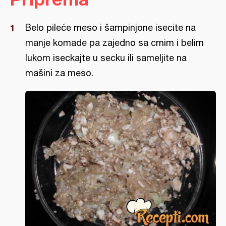
Belo pileće meso i šampinjone isecite na
manje komade pa zajedno sa crnim i belim
lukom iseckajte u secku ili sameljite na
mašini za meso.