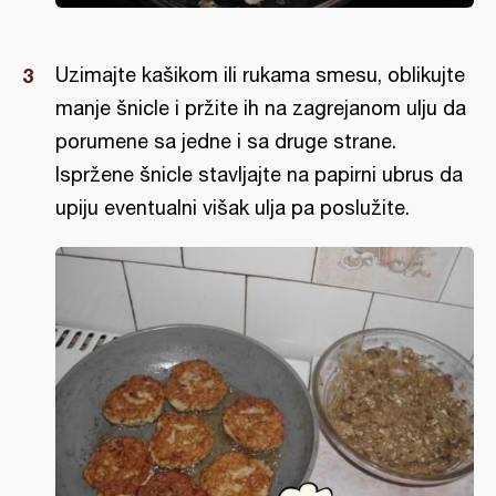
Uzimajte kašikom ili rukama smesu, oblikujte
manje šnicle i pržite ih na zagrejanom ulju da
porumene sa jedne i sa druge strane.
Ispržene šnicle stavljajte na papirni ubrus da
upiju eventualni višak ulja pa poslužite.