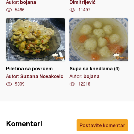
bojana
Dimitrijević
Autor:
5486
11497
Piletina sa povrćem
Supa sa knedlama (4)
Suzana Novakovic
bojana
Autor:
Autor:
5309
12218
Komentari
Postavite komentar