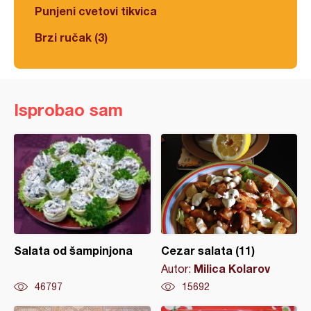
Punjeni cvetovi tikvica
Brzi ručak (3)
Isprobao sam
Salata od šampinjona
Cezar salata (11)
Milica Kolarov
Autor:
46797
15692