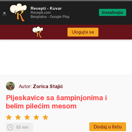
Recepti - Kuvar
Instalirajte
Recepti.com
Besplatna - Google Play
Ulogujte se
Zorica Stajić
Autor:
Pljeskavice sa šampinjonima i
belim pilećim mesom
Dodaj u listu
60 min