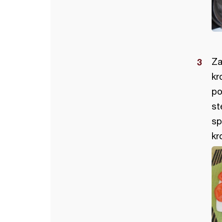
Za
kr
po
st
sp
kr