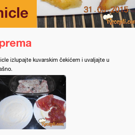
nicle
iprema
icle izlupajte kuvarskim čekićem i uvaljajte u
ašno.