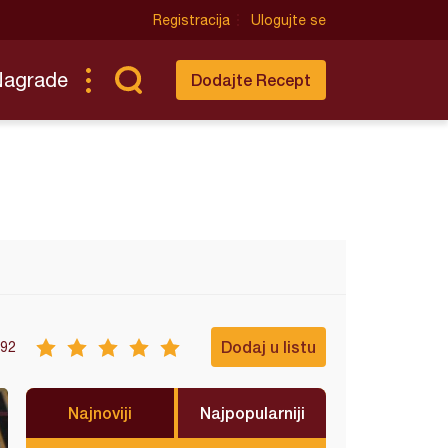
Registracija
Ulogujte se
Nagrade
Dodajte Recept
Dodaj u listu
92
Najnoviji
Najpopularniji