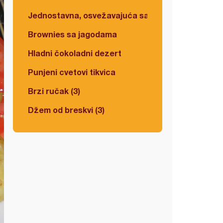
Jednostavna, osvežavajuća salata
Brownies sa jagodama
Hladni čokoladni dezert
Punjeni cvetovi tikvica
Brzi ručak (3)
Džem od breskvi (3)