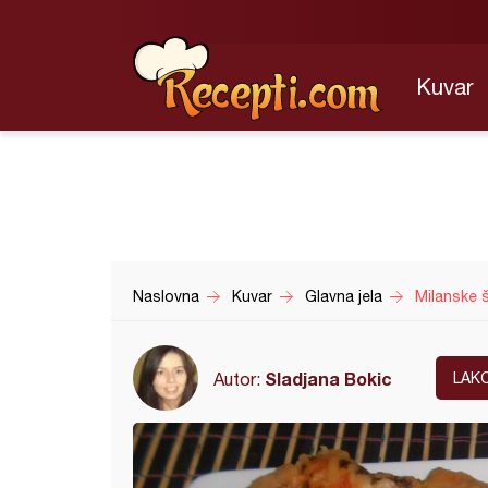
Kuvar
Naslovna
Kuvar
Glavna jela
Milanske š
Sladjana Bokic
Autor:
LAK