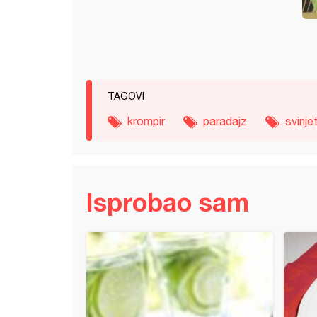
TAGOVI
krompir
paradajz
svinje
Isprobao sam
anom
e tagliatelle