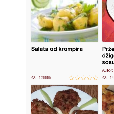
Salata od krompira
Prže
džig
sos
Autor:
126665
14
m
žani na sicilijanski način