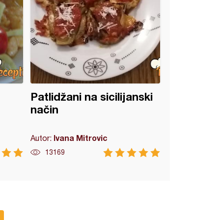
Patlidžani na sicilijanski
način
Ivana Mitrovic
Autor:
13169