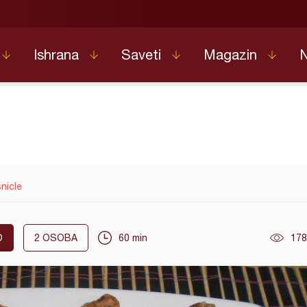
Ishrana
Saveti
Magazin
nicle
O
2
OSOBA
60 min
178