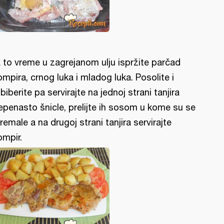
 to vreme u zagrejanom ulju ispržite parčad
ompira, crnog luka i mladog luka. Posolite i
biberite pa servirajte na jednoj strani tanjira
epenasto šnicle, prelijte ih sosom u kome su se
remale a na drugoj strani tanjira servirajte
ompir.