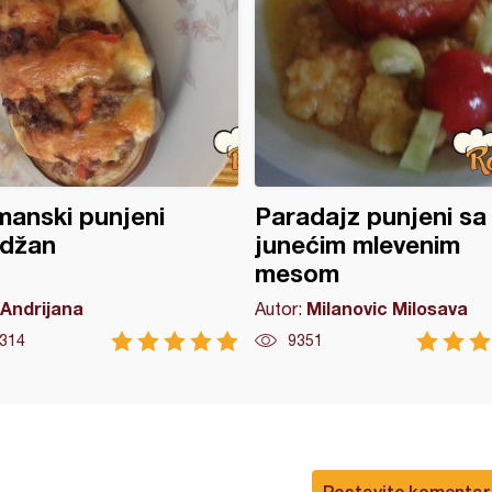
anski punjeni
Paradajz punjeni sa
idžan
junećim mlevenim
mesom
Andrijana
Milanovic Milosava
Autor:
314
9351
Postavite komentar