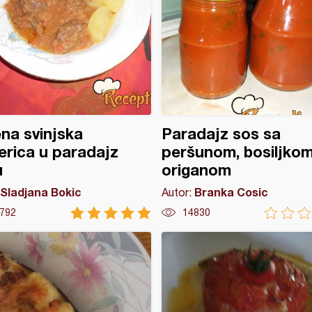
na svinjska
Paradajz sos sa
erica u paradajz
peršunom, bosiljkom
u
origanom
Sladjana Bokic
Branka Cosic
Autor:
792
14830