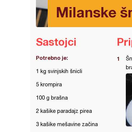
Milanske š
Sastojci
Pr
Potrebno je:
Šn
br
1 kg svinjskih šnicli
5 krompira
100 g brašna
2 kašike paradajz pirea
3 kašike mešavine začina