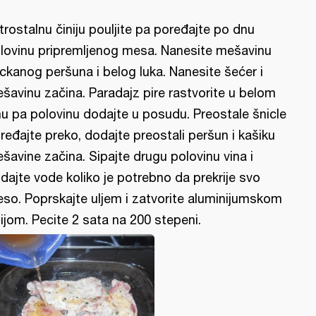
trostalnu činiju pouljite pa poređajte po dnu
lovinu pripremljenog mesa. Nanesite mešavinu
ckanog peršuna i belog luka. Nanesite šećer i
šavinu začina. Paradajz pire rastvorite u belom
nu pa polovinu dodajte u posudu. Preostale šnicle
ređajte preko, dodajte preostali peršun i kašiku
šavine začina. Sipajte drugu polovinu vina i
dajte vode koliko je potrebno da prekrije svo
so. Poprskajte uljem i zatvorite aluminijumskom
lijom. Pecite 2 sata na 200 stepeni.