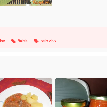
tina
šnicle
belo vino