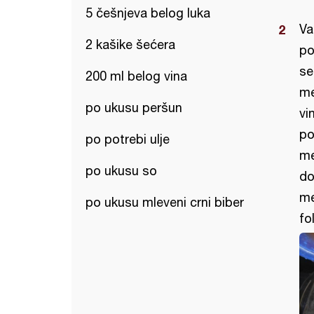
5 češnjeva belog luka
Va
2 kašike šećera
po
se
200 ml belog vina
me
po ukusu peršun
vi
po
po potrebi ulje
me
po ukusu so
do
me
po ukusu mleveni crni biber
fo