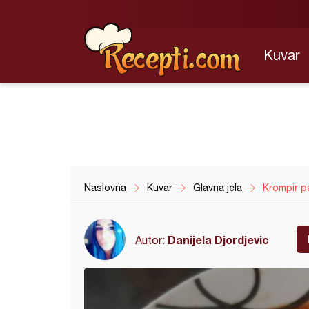
Kuvar
Naslovna
Kuvar
Glavna jela
Krompir p
Danijela Djordjevic
Autor: