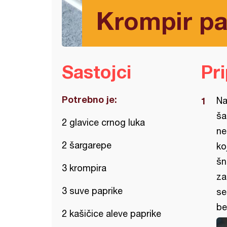
Krompir pa
Sastojci
Pr
Potrebno je:
Na
ša
2 glavice crnog luka
ne
2 šargarepe
ko
šn
3 krompira
za
3 suve paprike
se
bel
2 kašičice aleve paprike