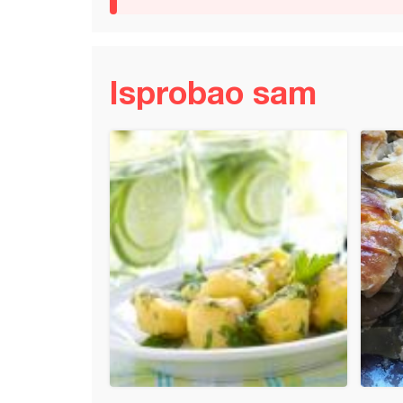
Isprobao sam
 pita sa sojom