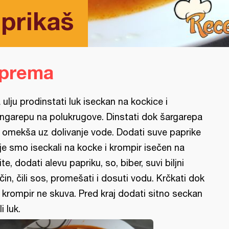
prikaš
iprema
 ulju prodinstati luk iseckan na kockice i
ngarepu na polukrugove. Dinstati dok šargarepa
 omekša uz dolivanje vode. Dodati suve paprike
je smo iseckali na kocke i krompir isečen na
ite, dodati alevu papriku, so, biber, suvi biljni
čin, čili sos, promešati i dosuti vodu. Krčkati dok
 krompir ne skuva. Pred kraj dodati sitno seckan
i luk.