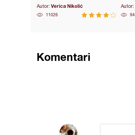
Verica Nikolić
Autor:
Autor:
11026
94
Komentari