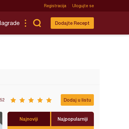
Registracija
Ulogujte se
Nagrade
Dodajte Recept
Dodaj u listu
52
Najnoviji
Najpopularniji