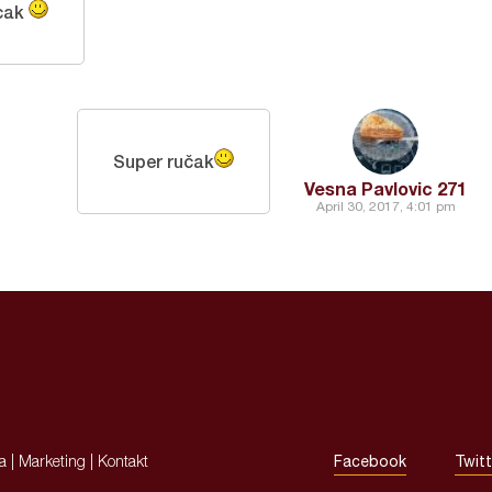
ucak
Super ručak
Vesna Pavlovic 271
April 30, 2017, 4:01 pm
ja
|
Marketing
|
Kontakt
Facebook
Twitt