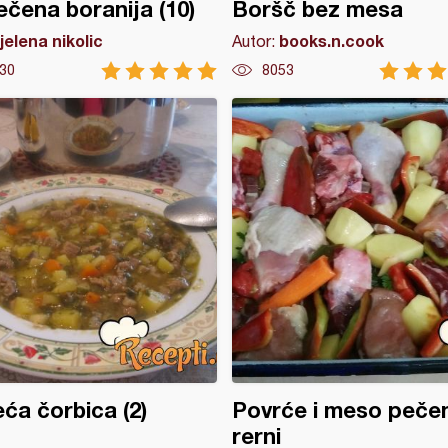
čena boranija (10)
Boršč bez mesa
jelena nikolic
books.n.cook
Autor:
30
8053
ća čorbica (2)
Povrće i meso peče
rerni