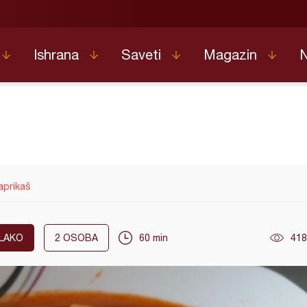
Ishrana
Saveti
Magazin
aprikaš
LAKO
2
OSOBA
60 min
418