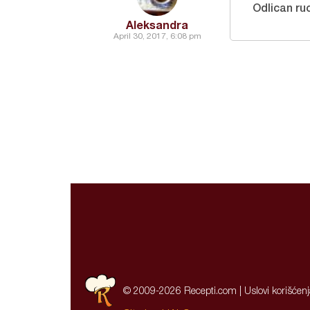
Odlican r
Aleksandra
April 30, 2017, 6:08 pm
© 2009-2026 Recepti.com |
Uslovi korišćen