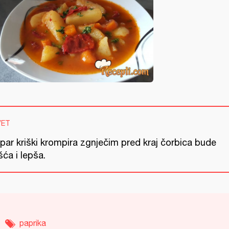
VET
par kriški krompira zgnječim pred kraj čorbica bude
ća i lepša.
paprika