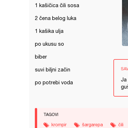
1 kašičica čili sosa
2 čena belog luka
1 kašika ulja
po ukusu so
biber
suvi biljni začin
SA
Ja 
po potrebi voda
guš
TAGOVI
krompir
šargarepa
čili