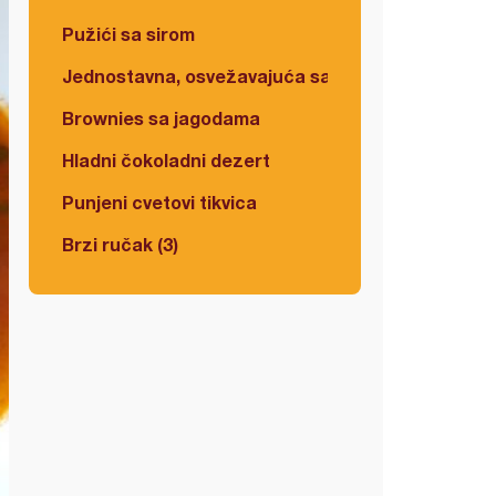
Pužići sa sirom
Jednostavna, osvežavajuća salata
Brownies sa jagodama
Hladni čokoladni dezert
Punjeni cvetovi tikvica
Brzi ručak (3)