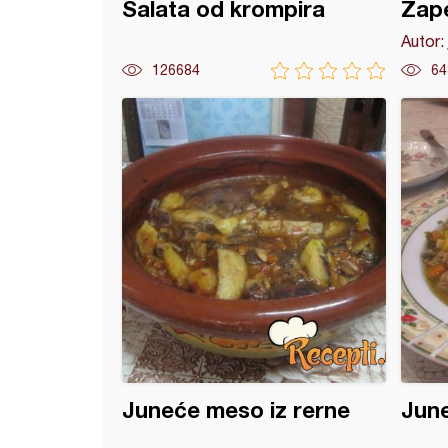
Salata od krompira
Zape
Autor:
126684
64
a sa pilećim ćufticama
Juneće meso iz rerne
June