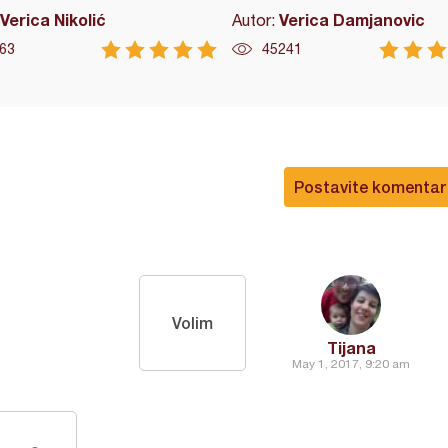
Verica Nikolić
Verica Damjanovic
Autor:
63
45241
Postavite komentar
Volim
Tijana
May 1, 2017, 9:20 am