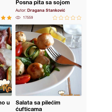
Posna pita sa sojom
Dragana Stanković
Autor:
17559
no u
Salata sa pilećim
ćufticama