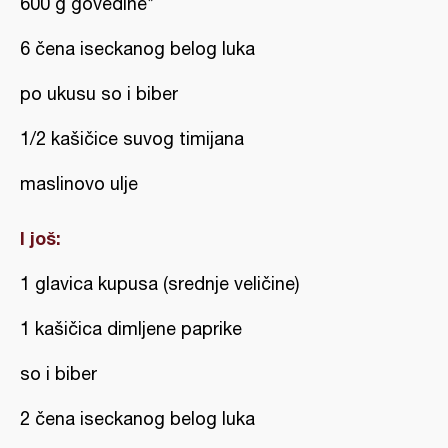
600 g govedine*
6 čena iseckanog belog luka
po ukusu so i biber
1/2 kašičice suvog timijana
maslinovo ulje
I još:
1 glavica kupusa (srednje veličine)
1 kašičica dimljene paprike
so i biber
2 čena iseckanog belog luka