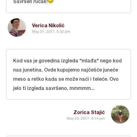
Savršen ručak!
Verica Nikolić
May 21, 2017, 5:32 pm
Kod vas je govedina izgleda "mlađa" nego kod
nas junetina. Ovde kupujemo najčešće juneće
meso a retko kada se može naći i teleće. Ovo
jelo ti izgleda savršeno, mmmmm...
Zorica Stajić
May 20, 2017, 6:14 pm