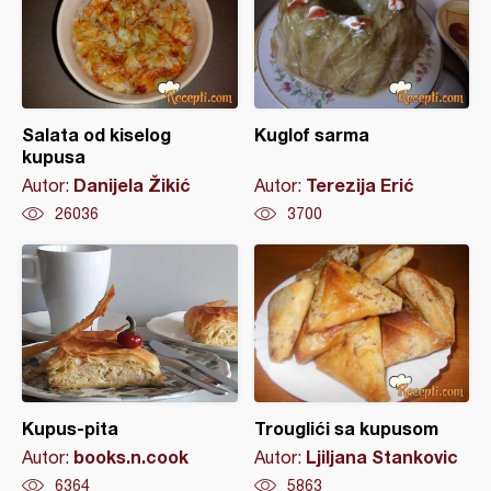
Salata od kiselog
Kuglof sarma
kupusa
Danijela Žikić
Terezija Erić
Autor:
Autor:
26036
3700
Kupus-pita
Trouglići sa kupusom
books.n.cook
Ljiljana Stankovic
Autor:
Autor:
6364
5863