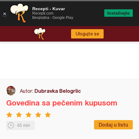
Recepti - Kuvar
Instalirajte
Recepti.com
Besplatna - Google Play
Ulogujte se
Dubravka Belogrlic
Autor:
Govedina sa pečenim kupusom
Dodaj u listu
45 min