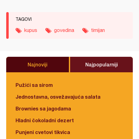
TAGOVI
kupus
govedina
timijan
Najnoviji
Najpopularniji
Pužići sa sirom
Jednostavna, osvežavajuća salata
Brownies sa jagodama
Hladni čokoladni dezert
Punjeni cvetovi tikvica