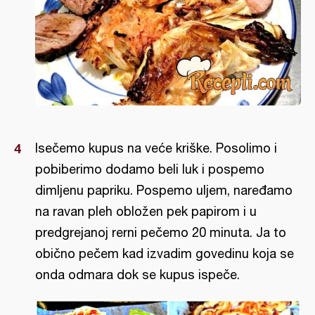
Isečemo kupus na veće kriške. Posolimo i
pobiberimo dodamo beli luk i pospemo
dimljenu papriku. Pospemo uljem, naređamo
na ravan pleh obložen pek papirom i u
predgrejanoj rerni pečemo 20 minuta. Ja to
obično pečem kad izvadim govedinu koja se
onda odmara dok se kupus ispeče.