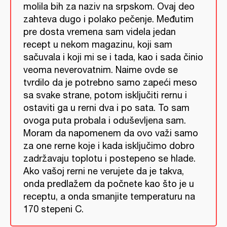
molila bih za naziv na srpskom. Ovaj deo
zahteva dugo i polako pečenje. Međutim
pre dosta vremena sam videla jedan
recept u nekom magazinu, koji sam
sačuvala i koji mi se i tada, kao i sada činio
veoma neverovatnim. Naime ovde se
tvrdilo da je potrebno samo zapeći meso
sa svake strane, potom isključiti rernu i
ostaviti ga u rerni dva i po sata. To sam
ovoga puta probala i oduševljena sam.
Moram da napomenem da ovo važi samo
za one rerne koje i kada isključimo dobro
zadržavaju toplotu i postepeno se hlade.
Ako vašoj rerni ne verujete da je takva,
onda predlažem da počnete kao što je u
receptu, a onda smanjite temperaturu na
170 stepeni C.