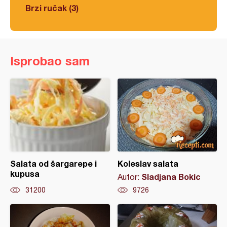
Brzi ručak (3)
Isprobao sam
Salata od šargarepe i
Koleslav salata
kupusa
Sladjana Bokic
Autor:
31200
9726