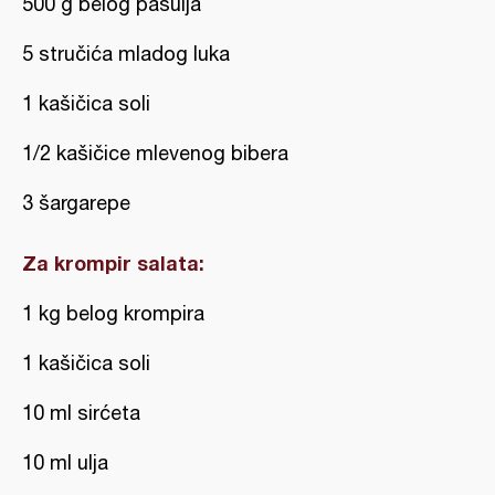
500 g belog pasulja
5 stručića mladog luka
1 kašičica soli
1/2 kašičice mlevenog bibera
3 šargarepe
Za krompir salata:
1 kg belog krompira
1 kašičica soli
10 ml sirćeta
10 ml ulja