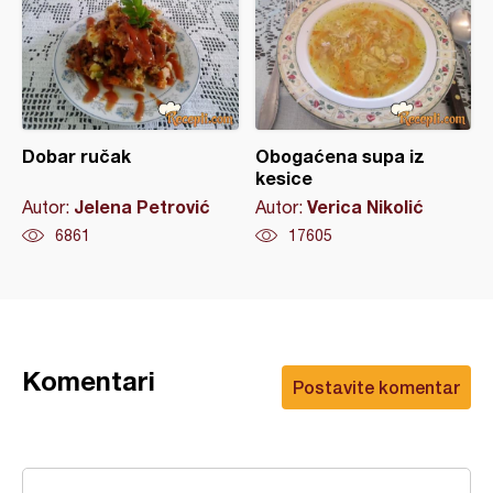
Dobar ručak
Obogaćena supa iz
kesice
Jelena Petrović
Verica Nikolić
Autor:
Autor:
6861
17605
Komentari
Postavite komentar