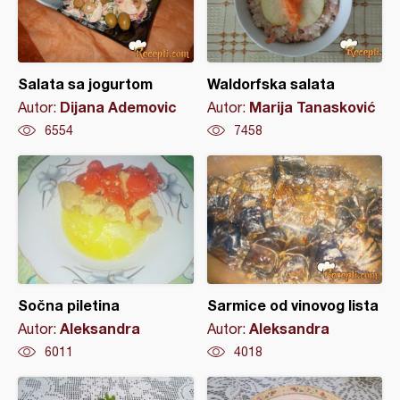
Salata sa jogurtom
Waldorfska salata
Dijana Ademovic
Marija Tanasković
Autor:
Autor:
6554
7458
Sočna piletina
Sarmice od vinovog lista
Aleksandra
Aleksandra
Autor:
Autor:
6011
4018