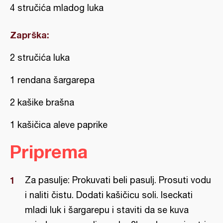
4 stručića mladog luka
Zaprška:
2 stručića luka
1 rendana šargarepa
2 kašike brašna
1 kašičica aleve paprike
Priprema
Za pasulje: Prokuvati beli pasulj. Prosuti vodu
i naliti čistu. Dodati kašičicu soli. Iseckati
mladi luk i šargarepu i staviti da se kuva