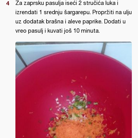
Za zaprsku pasulja iseći 2 stručića luka i
izrendati 1 srednju šargarepu. Propržiti na ulju
uz dodatak brašna i aleve paprike. Dodati u
vreo pasulj i kuvati još 10 minuta.