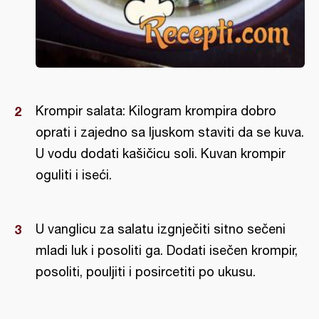
Krompir salata: Kilogram krompira dobro
oprati i zajedno sa ljuskom staviti da se kuva.
U vodu dodati kašičicu soli. Kuvan krompir
oguliti i iseći.
U vanglicu za salatu izgnječiti sitno sečeni
mladi luk i posoliti ga. Dodati isečen krompir,
posoliti, pouljiti i posircetiti po ukusu.