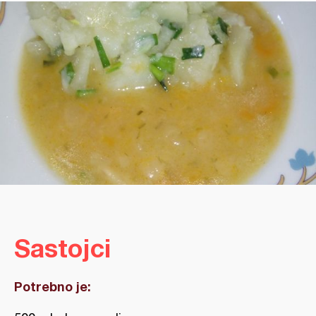
Sastojci
Potrebno je: