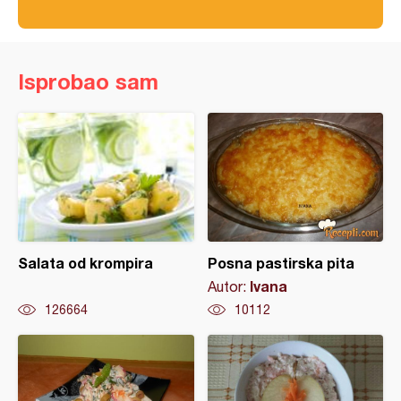
Isprobao sam
Salata od krompira
Posna pastirska pita
Ivana
Autor:
126664
10112