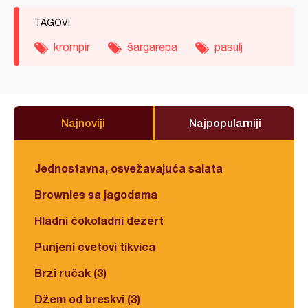
TAGOVI
krompir
šargarepa
pasulj
Najnoviji
Najpopularniji
Jednostavna, osvežavajuća salata
Brownies sa jagodama
Hladni čokoladni dezert
Punjeni cvetovi tikvica
Brzi ručak (3)
Džem od breskvi (3)