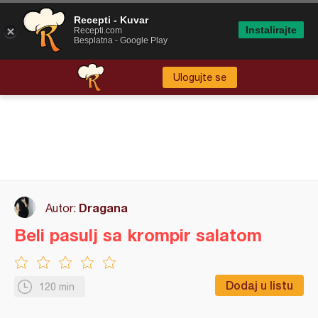
Recepti - Kuvar
Instalirajte
Recepti.com
Besplatna - Google Play
Ulogujte se
Dragana
Autor:
Beli pasulj sa krompir salatom
Dodaj u listu
120 min