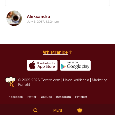
Aleksandra
July 3, 2017, 12:24 pm
Vrh stranice
© 2009-2026 Recepti.com |
Uslovi korišćenja
|
Marketing
|
Kontakt
Facebook
Twitter
Youtube
Instagram
Pinterest
Site by:
HALO