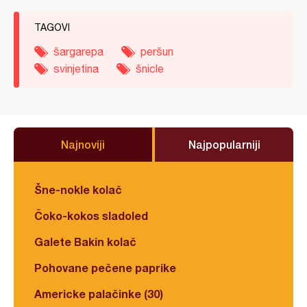
TAGOVI
šargarepa
peršun
svinjetina
šnicle
Najnoviji
Najpopularniji
Šne-nokle kolač
Čoko-kokos sladoled
Galete Bakin kolač
Pohovane pečene paprike
Americke palačinke (30)