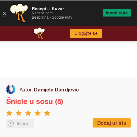
Recepti - Kuvar
Instalirajte
Recepti.com
Besplatna - Google Play
Ulogujte se
Danijela Djordjevic
Autor:
Šnicle u sosu (5)
Dodaj u listu
90 min