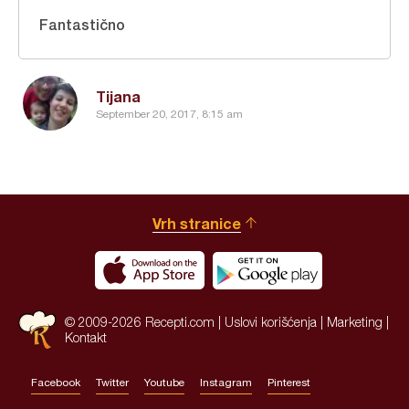
Fantastično
Tijana
September 20, 2017, 8:15 am
Vrh stranice
© 2009-2026 Recepti.com |
Uslovi korišćenja
|
Marketing
|
Kontakt
Facebook
Twitter
Youtube
Instagram
Pinterest