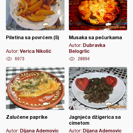
Piletina sa povrćem (5)
Musaka sa pečurkama
Dubravka
Autor:
Verica Nikolić
Belogrlic
Autor:
6973
28894
Zalučene paprike
Jagnjeća džigerica sa
cimetom
Dijana Ademovic
Dijana Ademovic
Autor:
Autor: