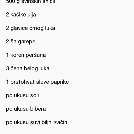
500 g svinskih šnicli
2 kašike ulja
2 glavice crnog luka
2 šargarepe
1 koren peršuna
3 čena belog luka
1 prstohvat aleve paprike
po ukusu soli
po ukusu bibera
po ukusu suvi biljni začin