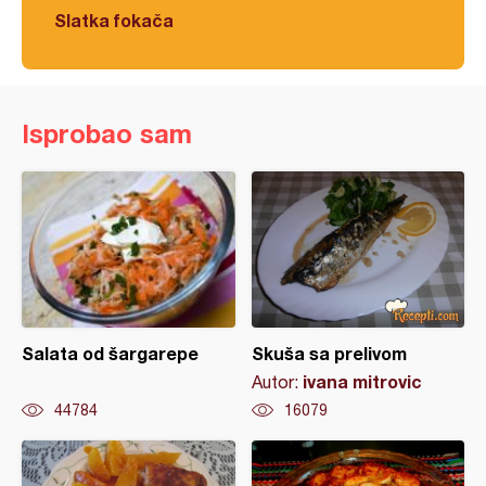
Slatka fokača
Isprobao sam
Salata od šargarepe
Skuša sa prelivom
ivana mitrovic
Autor:
44784
16079