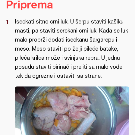
Priprema
Iseckati sitno crni luk. U šerpu staviti kašiku
masti, pa staviti serckani crni luk. Kada se luk
malo proprži dodati iseckanu šargarepu i
meso. Meso staviti po želji pileće batake,
pileća krilca može i svinjska rebra. U jednu
posudu staviti pirinač i preliti sa malo vode
tek da ogrezne i ostaviti sa strane.