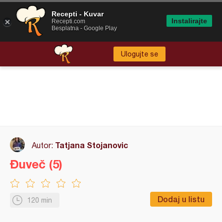
Recepti - Kuvar
Instalirajte
Recepti.com
Besplatna - Google Play
Ulogujte se
Tatjana Stojanovic
Autor:
Đuveč (5)
Dodaj u listu
120 min