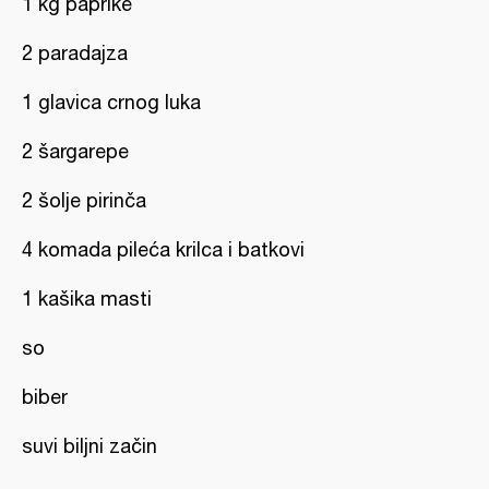
1 kg paprike
2 paradajza
1 glavica crnog luka
2 šargarepe
2 šolje pirinča
4 komada pileća krilca i batkovi
1 kašika masti
so
biber
suvi biljni začin