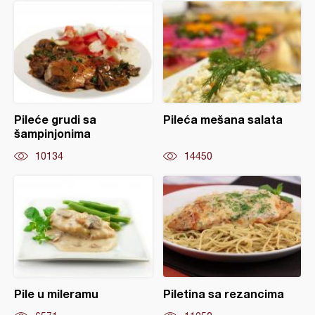
Pileće grudi sa
Pileća mešana salata
šampinjonima
10134
14450
Pile u mileramu
Piletina sa rezancima