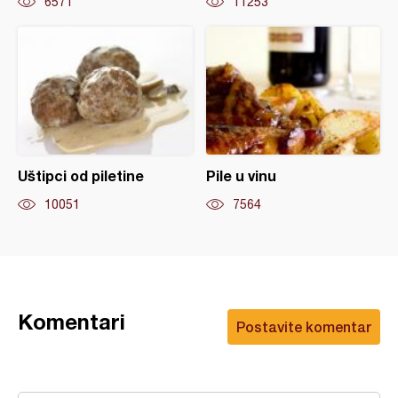
6571
11253
Uštipci od piletine
Pile u vinu
10051
7564
Komentari
Postavite komentar