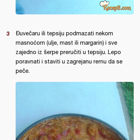
Đuvečaru ili tepsiju podmazati nekom
masnoćom (ulje, mast ili margarin) i sve
zajedno iz šerpe preručiti u tepsiju. Lepo
poravnati i staviti u zagrejanu rernu da se
peče.