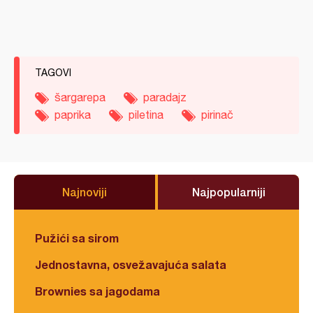
TAGOVI
šargarepa
paradajz
paprika
piletina
pirinač
Najnoviji
Najpopularniji
Pužići sa sirom
Jednostavna, osvežavajuća salata
Brownies sa jagodama