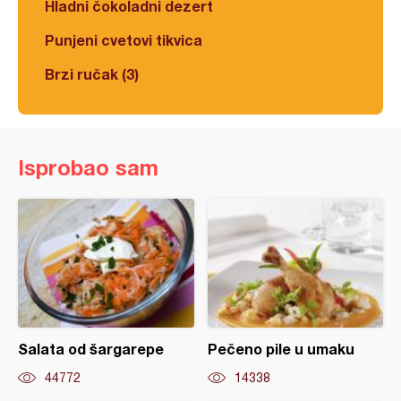
Hladni čokoladni dezert
Punjeni cvetovi tikvica
Brzi ručak (3)
Isprobao sam
Salata od šargarepe
Pečeno pile u umaku
44772
14338