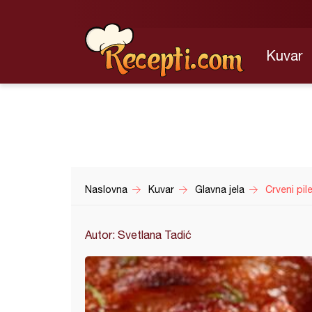
Kuvar
Naslovna
Kuvar
Glavna jela
Crveni pil
Autor: Svetlana Tadić