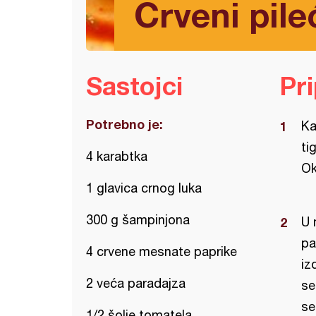
Crveni pile
Sastojci
Pr
Potrebno je:
Ka
ti
4 karabtka
Ok
1 glavica crnog luka
300 g šampinjona
U 
pa
4 crvene mesnate paprike
iz
2 veća paradajza
se
se
1/2 šolje tomatela