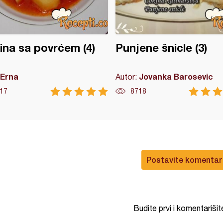
tina sa povrćem (4)
Punjene šnicle (3)
Erna
Jovanka Barosevic
Autor:
17
8718
Postavite komentar
Budite prvi i komentarišit