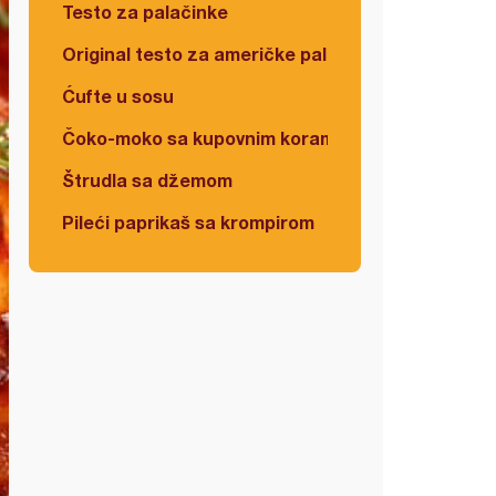
Testo za palačinke
Original testo za američke palačinke
Ćufte u sosu
Čoko-moko sa kupovnim korama
Štrudla sa džemom
Pileći paprikaš sa krompirom