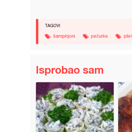
TAGOVI
šampinjoni
pečurke
pile
Isprobao sam
ane pileće rolnice