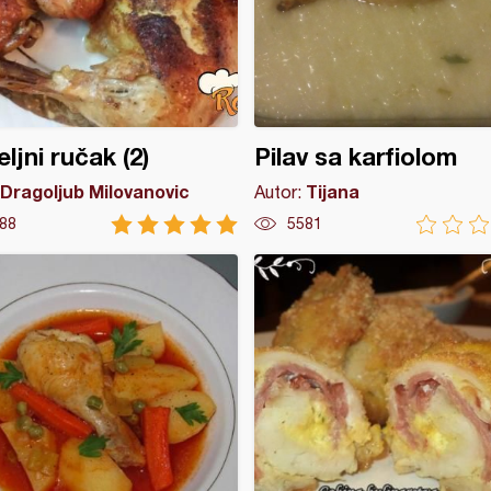
ljni ručak (2)
Pilav sa karfiolom
Dragoljub Milovanovic
Tijana
Autor:
88
5581