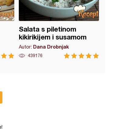
Salata s piletinom
kikirikijem i susamom
Dana Drobnjak
Autor:
439176
e!