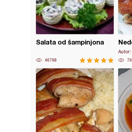
Salata od šampinjona
Nede
Autor:
46798
79
a s piletinom kikirikijem i susamom