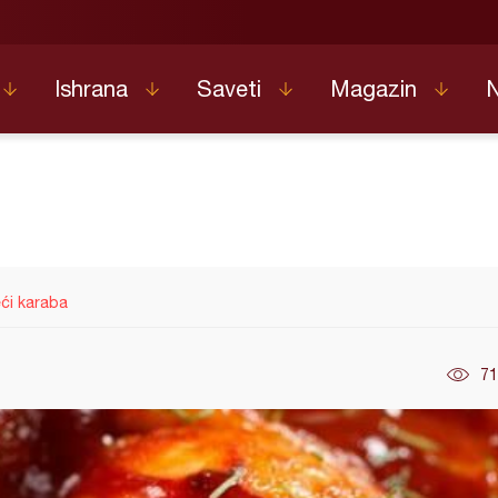
Ishrana
Saveti
Magazin
eći karaba
71