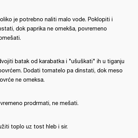
oliko je potrebno naliti malo vode. Poklopiti i
nstati, dok paprika ne omekša, povremeno
omešati.
vojiti batak od karabatka i "ušuškati" ih u tiganju
povrćem. Dodati tomatelo pa dinstati, dok meso
povrće ne omeksa.
vremeno prodrmati, ne mešati.
užiti toplo uz tost hleb i sir.