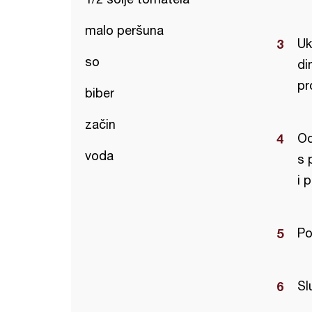
malo peršuna
Uk
so
di
pr
biber
začin
Od
voda
s 
i 
Po
Sl