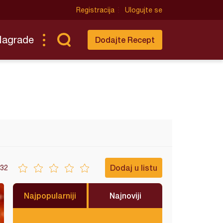
Registracija
Ulogujte se
Nagrade
Dodajte Recept
Dodaj u listu
32
Najpopularniji
Najnoviji