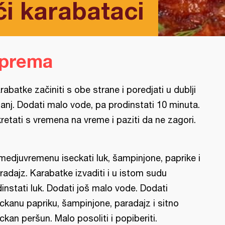
ći karabataci
iprema
rabatke začiniti s obe strane i poredjati u dublji
ganj. Dodati malo vode, pa prodinstati 10 minuta.
retati s vremena na vreme i paziti da ne zagori.
medjuvremenu iseckati luk, šampinjone, paprike i
radajz. Karabatke izvaditi i u istom sudu
dinstati luk. Dodati još malo vode. Dodati
ckanu papriku, šampinjone, paradajz i sitno
ckan peršun. Malo posoliti i popiberiti.