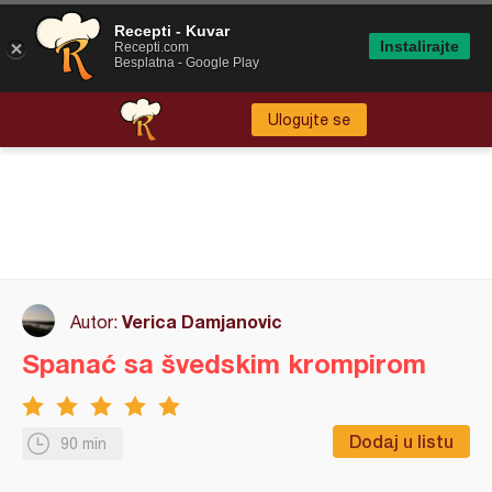
Recepti - Kuvar
Instalirajte
Recepti.com
Besplatna - Google Play
Ulogujte se
Verica Damjanovic
Autor:
Spanać sa švedskim krompirom
Dodaj u listu
90 min