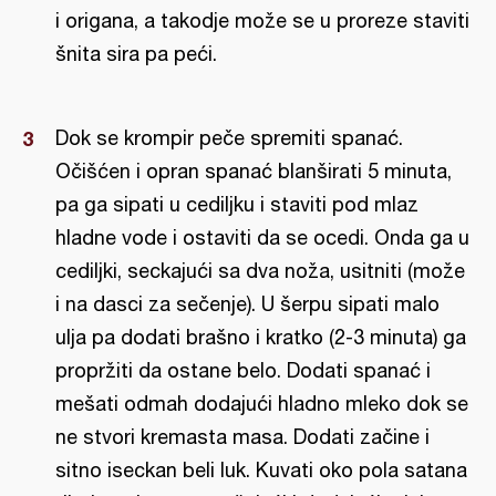
i origana, a takodje može se u proreze staviti
šnita sira pa peći.
Dok se krompir peče spremiti spanać.
Očišćen i opran spanać blanširati 5 minuta,
pa ga sipati u cediljku i staviti pod mlaz
hladne vode i ostaviti da se ocedi. Onda ga u
cediljki, seckajući sa dva noža, usitniti (može
i na dasci za sečenje). U šerpu sipati malo
ulja pa dodati brašno i kratko (2-3 minuta) ga
propržiti da ostane belo. Dodati spanać i
mešati odmah dodajući hladno mleko dok se
ne stvori kremasta masa. Dodati začine i
sitno iseckan beli luk. Kuvati oko pola satana