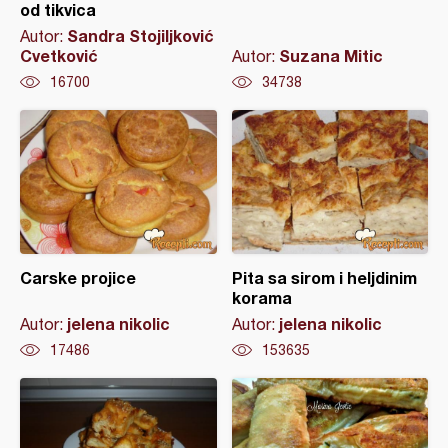
od tikvica
Sandra Stojiljković
Autor:
Cvetković
Suzana Mitic
Autor:
16700
34738
Carske projice
Pita sa sirom i heljdinim
korama
jelena nikolic
jelena nikolic
Autor:
Autor:
17486
153635