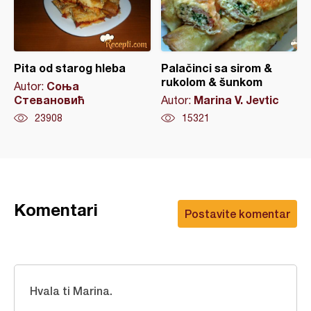
Pita od starog hleba
Palačinci sa sirom &
rukolom & šunkom
Соња
Autor:
Стевановић
Marina V. Jevtic
Autor:
23908
15321
Komentari
Postavite komentar
Hvala ti Marina.