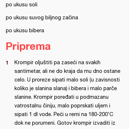
po ukusu soli
po ukusu suvog biljnog začina
po ukusu bibera
Priprema
Krompir oljuštiti pa zaseći na svakih
santimetar, ali ne do kraja da mu dno ostane
celo. U proreze sipati malo soli (u zavisnosti
koliko je slanina slana) i bibera i malo parče
slanine. Krompir poređati u podmazanu
vatrostalnu činiju, malo poprskati uljem i
sipati 1 dl vode. Peći u rerni na 180-200'C
dok ne porumeni. Gotov krompir izvaditi iz