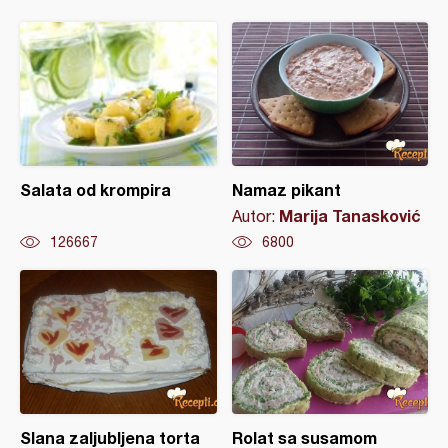
Salata od krompira
Namaz pikant
Marija Tanasković
Autor:
126667
6800
Slana zaljubljena torta
Rolat sa susamom