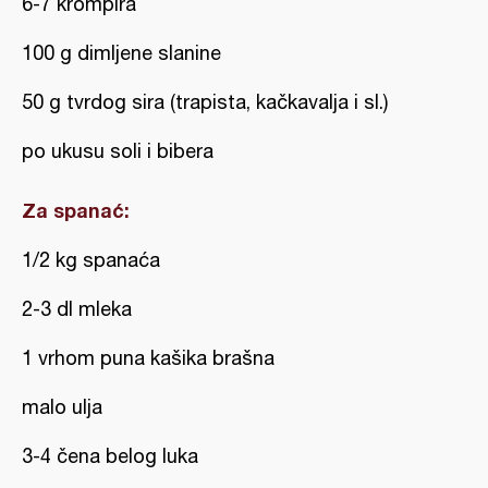
6-7 krompira
100 g dimljene slanine
50 g tvrdog sira (trapista, kačkavalja i sl.)
po ukusu soli i bibera
Za spanać:
1/2 kg spanaća
2-3 dl mleka
1 vrhom puna kašika brašna
malo ulja
3-4 čena belog luka