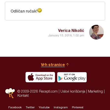
Odličan ručak!
Verica Nikolić
January 15, 2018, 1:02 pm
Vrh stranice
© 2009-2026 Recepti.com |
Uslovi korišćenja
|
Marketing
|
Kontakt
Facebook
Twitter
Youtube
Instagram
Pinterest