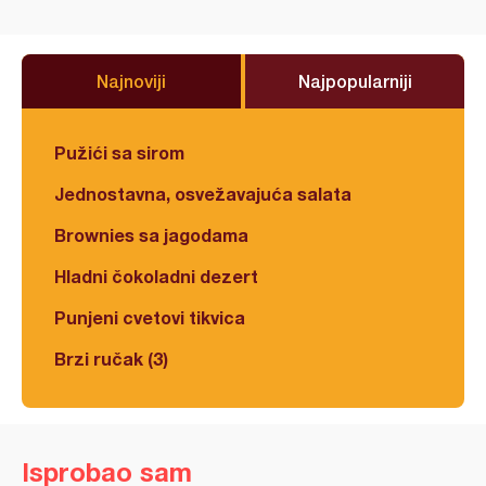
Najnoviji
Najpopularniji
Pužići sa sirom
Jednostavna, osvežavajuća salata
Brownies sa jagodama
Hladni čokoladni dezert
Punjeni cvetovi tikvica
Brzi ručak (3)
Isprobao sam