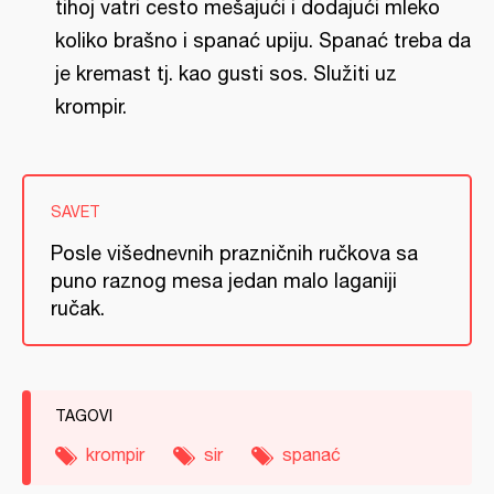
tihoj vatri cesto mešajući i dodajući mleko
koliko brašno i spanać upiju. Spanać treba da
je kremast tj. kao gusti sos. Služiti uz
krompir.
SAVET
Posle višednevnih prazničnih ručkova sa
puno raznog mesa jedan malo laganiji
ručak.
TAGOVI
krompir
sir
spanać