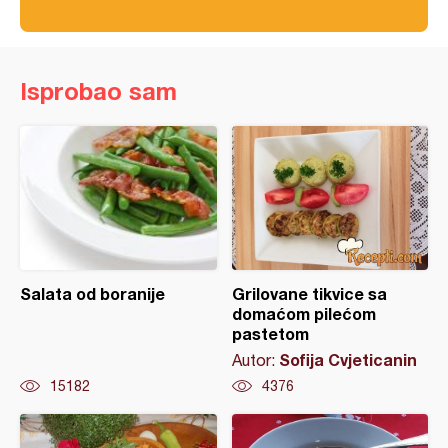
Isprobao sam
Salata od boranije
Grilovane tikvice sa
domaćom pilećom
pastetom
Sofija Cvjeticanin
Autor:
15182
4376