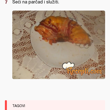
Seći na parčad i služiti.
TAGOVI