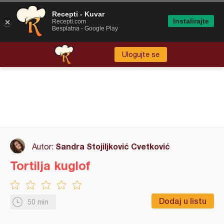
Recepti - Kuvar
Instalirajte
Recepti.com
Besplatna - Google Play
Ulogujte se
Sandra Stojiljković Cvetković
Autor:
Tortilja kuglof
Dodaj u listu
50 min