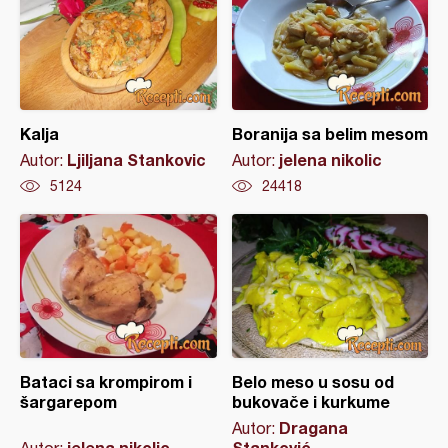
Kalja
Boranija sa belim mesom
Ljiljana Stankovic
jelena nikolic
Autor:
Autor:
5124
24418
Bataci sa krompirom i
Belo meso u sosu od
šargarepom
bukovače i kurkume
Dragana
Autor:
jelena nikolic
Stanković
Autor: