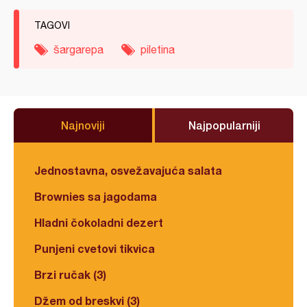
TAGOVI
šargarepa
piletina
Najnoviji
Najpopularniji
Jednostavna, osvežavajuća salata
Brownies sa jagodama
Hladni čokoladni dezert
Punjeni cvetovi tikvica
Brzi ručak (3)
Džem od breskvi (3)