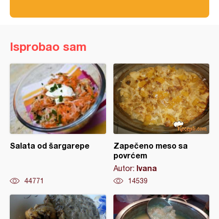
Isprobao sam
Salata od šargarepe
Zapečeno meso sa
povrćem
Ivana
Autor:
44771
14539