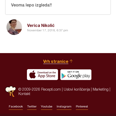
Veoma lepo izgleda!!
Verica Nikolić
November 17, 2018, 6:37 pm
Vrh stranice
© 2009-2026 Recepti.com |
Uslovi korišćenja
|
Marketing
|
Kontakt
Facebook
Twitter
Youtube
Instagram
Pinterest