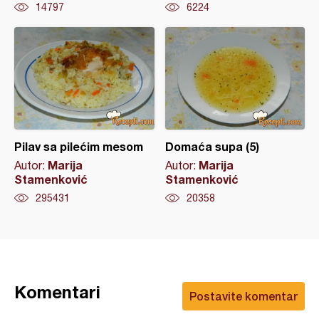
14797
6224
Pilav sa pilećim mesom
Domaća supa (5)
Marija
Marija
Autor:
Autor:
Stamenković
Stamenković
295431
20358
Komentari
Postavite komentar