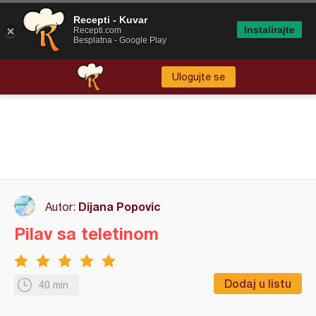
Recepti - Kuvar
Instalirajte
Recepti.com
Besplatna - Google Play
Ulogujte se
Dijana Popovic
Autor:
Pilav sa teletinom
Dodaj u listu
40 min