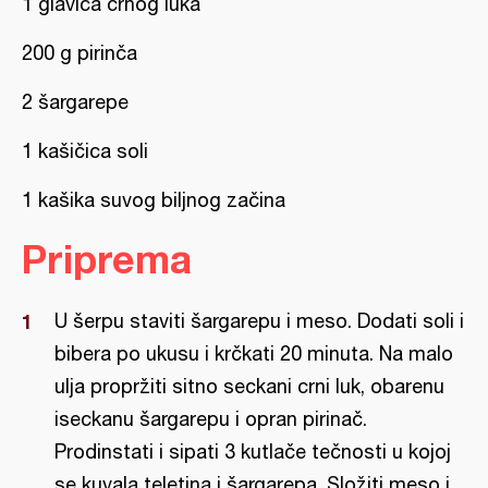
1 glavica crnog luka
200 g pirinča
2 šargarepe
1 kašičica soli
1 kašika suvog biljnog začina
Priprema
U šerpu staviti šargarepu i meso. Dodati soli i
bibera po ukusu i krčkati 20 minuta. Na malo
ulja propržiti sitno seckani crni luk, obarenu
iseckanu šargarepu i opran pirinač.
Prodinstati i sipati 3 kutlače tečnosti u kojoj
se kuvala teletina i šargarepa. Složiti meso i