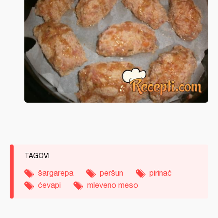
TAGOVI
šargarepa
peršun
pirinač
ćevapi
mleveno meso