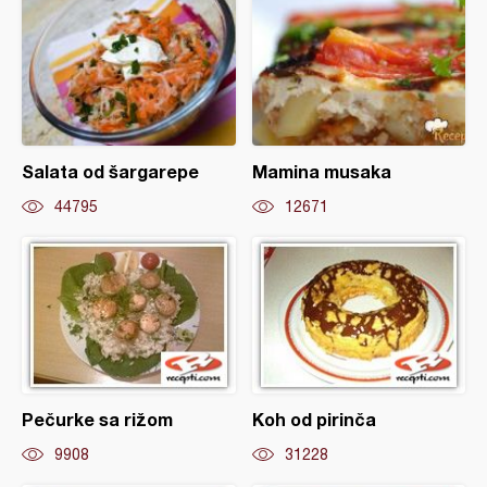
Salata od šargarepe
Mamina musaka
44795
12671
Pečurke sa rižom
Koh od pirinča
9908
31228