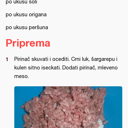
po ukusu soli
po ukusu origana
po ukusu peršuna
Priprema
Pirinač skuvati i ocediti. Crni luk, šargarepu i
kulen sitno iseckati. Dodati pirinač, mleveno
meso.