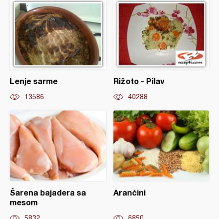
Lenje sarme
Rižoto - Pilav
13586
40288
Šarena bajadera sa
Arančini
mesom
5832
6850