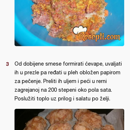
Od dobijene smese formirati ćevape, uvaljati
ih u prezle pa ređati u pleh obložen papirom
za pečenje. Preliti ih uljem i peći u rerni
zagrejanoj na 200 stepeni oko pola sata.
Poslužiti toplo uz prilog i salatu po želji.