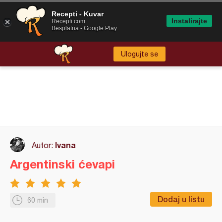
Recepti - Kuvar
Instalirajte
Recepti.com
Besplatna - Google Play
Ulogujte se
Ivana
Autor:
Argentinski ćevapi
Dodaj u listu
60 min