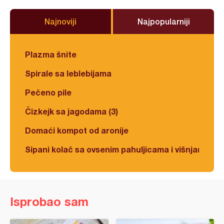
Najnoviji
Najpopularniji
Plazma šnite
Spirale sa leblebijama
Pečeno pile
Čizkejk sa jagodama (3)
Domaći kompot od aronije
Sipani kolač sa ovsenim pahuljicama i višnjama
Isprobao sam