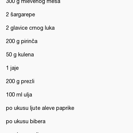
300 g mlevenog mesa
2 šargarepe
2 glavice crnog luka
200 g pirinča
50 g kulena
1 jaje
200 g prezli
100 ml ulja
po ukusu ljute aleve paprike
po ukusu bibera