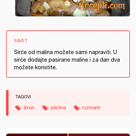
SAVET
Sirće od malina možete sami napraviti. U
sirće dodajte pasirane maline i za dan dva
možete koristite.
TAGOVI
limun
piletina
ruzmarin