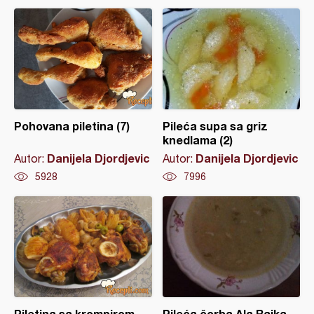
Pohovana piletina (7)
Pileća supa sa griz
knedlama (2)
Danijela Djordjevic
Danijela Djordjevic
Autor:
Autor:
5928
7996
Piletina sa krompirom,
Pileća čorba Ala Rajka