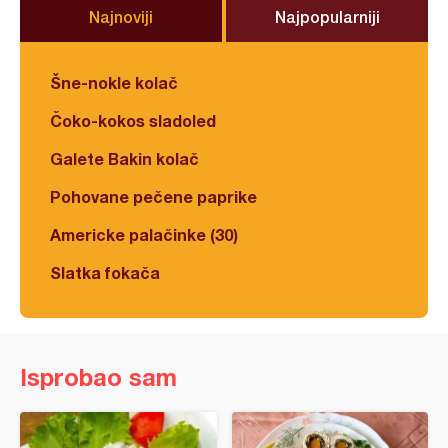
Najnoviji
Najpopularniji
Šne-nokle kolač
Čoko-kokos sladoled
Galete Bakin kolač
Pohovane pečene paprike
Americke palačinke (30)
Slatka fokača
Isprobao sam