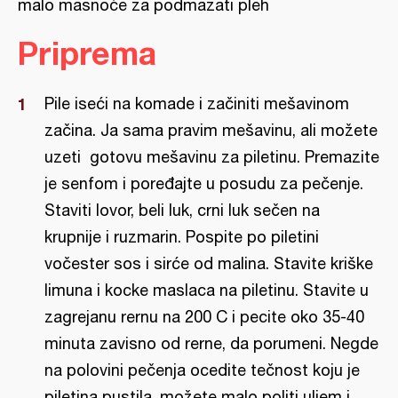
malo masnoće za podmazati pleh
Priprema
Pile iseći na komade i začiniti mešavinom
začina. Ja sama pravim mešavinu, ali možete
uzeti gotovu mešavinu za piletinu. Premazite
je senfom i poređajte u posudu za pečenje.
Staviti lovor, beli luk, crni luk sečen na
krupnije i ruzmarin. Pospite po piletini
vočester sos i sirće od malina. Stavite kriške
limuna i kocke maslaca na piletinu. Stavite u
zagrejanu rernu na 200 C i pecite oko 35-40
minuta zavisno od rerne, da porumeni. Negde
na polovini pečenja ocedite tečnost koju je
piletina pustila, možete malo politi uljem i