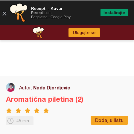
Recepti - Kuvar
Instalirajte
Recepti.com
Besplatna - Google Play
Ulogujte se
Nada Djordjevic
Autor:
Aromatična piletina (2)
Dodaj u listu
45 min