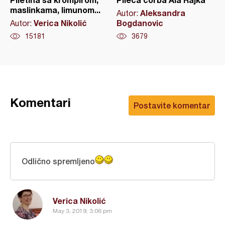
maslinkama, limunom...
Aleksandra
Autor:
Verica Nikolić
Bogdanovic
Autor:
15181
3679
Komentari
Postavite komentar
Odlično spremljeno
Verica Nikolić
May 3, 2019, 3:06 pm