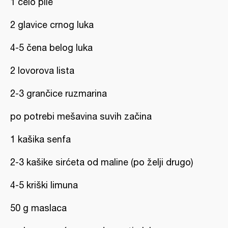
1 celo pile
2 glavice crnog luka
4-5 čena belog luka
2 lovorova lista
2-3 grančice ruzmarina
po potrebi mešavina suvih začina
1 kašika senfa
2-3 kašike sirćeta od maline (po želji drugo)
4-5 kriški limuna
50 g maslaca