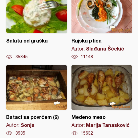
Salata od graška
Rajska ptica
Slađana Šćekić
Autor:
35845
11148
Bataci sa povrćem (2)
Medeno meso
Sonja
Marija Tanasković
Autor:
Autor:
3935
15632