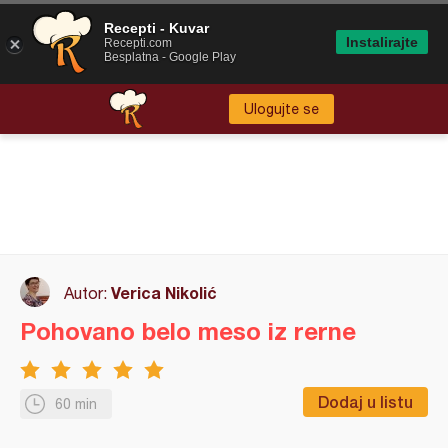
Recepti - Kuvar
Instalirajte
Recepti.com
Besplatna - Google Play
Ulogujte se
Verica Nikolić
Autor:
Pohovano belo meso iz rerne
Dodaj u listu
60 min