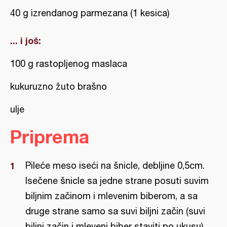
40 g izrendanog parmezana (1 kesica)
... i još:
100 g rastopljenog maslaca
kukuruzno žuto brašno
ulje
Priprema
Pileće meso iseći na šnicle, debljine 0,5cm.
Isečene šnicle sa jedne strane posuti suvim
biljnim začinom i mlevenim biberom, a sa
druge strane samo sa suvi biljni začin (suvi
biljni začin i mleveni biber staviti po ukusu).