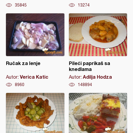
35845
13274
Ručak za lenje
Pileći paprikaš sa
knedlama
Verica Katic
Adilja Hodza
Autor:
Autor:
8960
148894