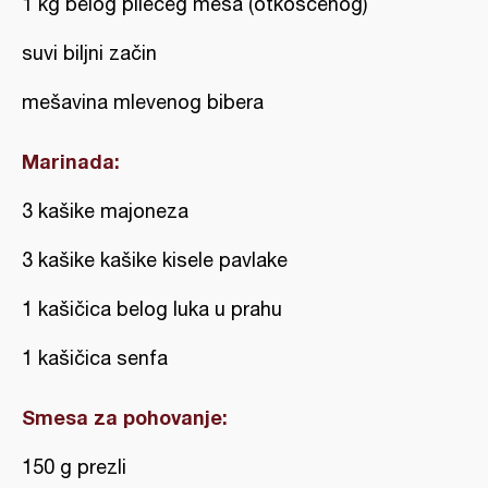
1 kg belog pilećeg mesa (otkošćenog)
suvi biljni začin
mešavina mlevenog bibera
Marinada:
3 kašike majoneza
3 kašike kašike kisele pavlake
1 kašičica belog luka u prahu
1 kašičica senfa
Smesa za pohovanje:
150 g prezli