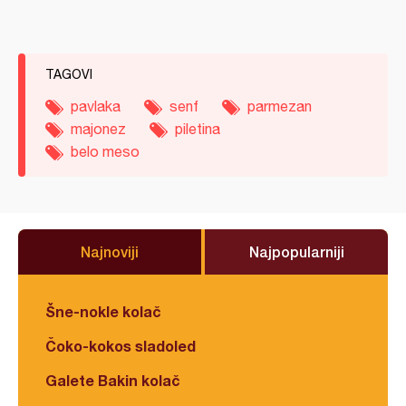
TAGOVI
pavlaka
senf
parmezan
majonez
piletina
belo meso
Najnoviji
Najpopularniji
Šne-nokle kolač
Čoko-kokos sladoled
Galete Bakin kolač