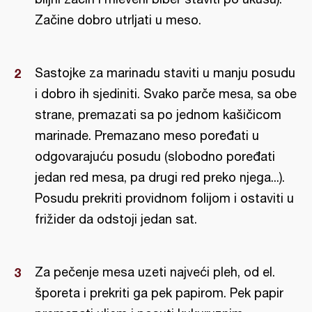
Začine dobro utrljati u meso.
Sastojke za marinadu staviti u manju posudu
i dobro ih sjediniti. Svako parče mesa, sa obe
strane, premazati sa po jednom kašičicom
marinade. Premazano meso poređati u
odgovarajuću posudu (slobodno poređati
jedan red mesa, pa drugi red preko njega...).
Posudu prekriti providnom folijom i ostaviti u
frižider da odstoji jedan sat.
Za pečenje mesa uzeti najveći pleh, od el.
šporeta i prekriti ga pek papirom. Pek papir