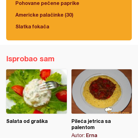
Pohovane pečene paprike
Americke palačinke (30)
Slatka fokača
Isprobao sam
Salata od graška
Pileća jetrica sa
palentom
Erna
Autor: