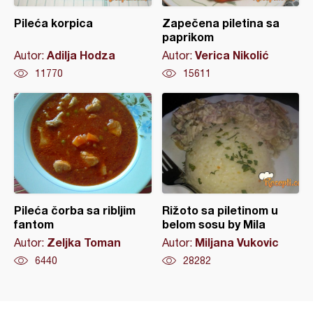
Pileća korpica
Zapečena piletina sa
paprikom
Adilja Hodza
Verica Nikolić
Autor:
Autor:
11770
15611
Pileća čorba sa ribljim
Rižoto sa piletinom u
fantom
belom sosu by Mila
Zeljka Toman
Miljana Vukovic
Autor:
Autor:
6440
28282