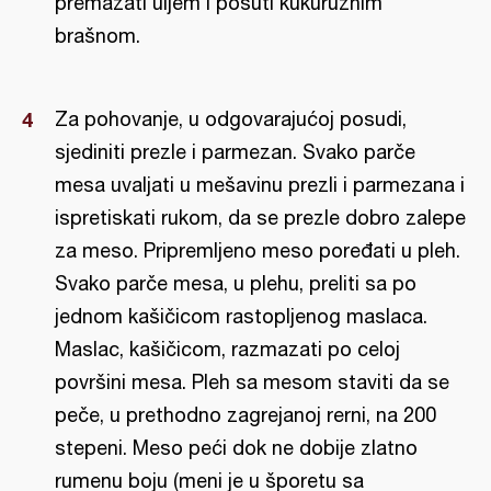
premazati uljem i posuti kukuruznim
brašnom.
Za pohovanje, u odgovarajućoj posudi,
sjediniti prezle i parmezan. Svako parče
mesa uvaljati u mešavinu prezli i parmezana i
ispretiskati rukom, da se prezle dobro zalepe
za meso. Pripremljeno meso poređati u pleh.
Svako parče mesa, u plehu, preliti sa po
jednom kašičicom rastopljenog maslaca.
Maslac, kašičicom, razmazati po celoj
površini mesa. Pleh sa mesom staviti da se
peče, u prethodno zagrejanoj rerni, na 200
stepeni. Meso peći dok ne dobije zlatno
rumenu boju (meni je u šporetu sa