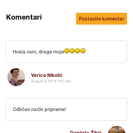
Komentari
Postavite komentar
Hvala vam, drage moje
Verica Nikolić
August 6, 2019, 6:57 pm
Odličan način pripreme!
Danijela Žikić