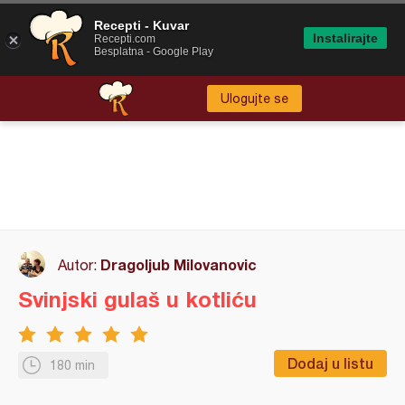
Recepti - Kuvar
Instalirajte
Recepti.com
Besplatna - Google Play
Ulogujte se
Dragoljub Milovanovic
Autor:
Svinjski gulaš u kotliću
Dodaj u listu
180 min