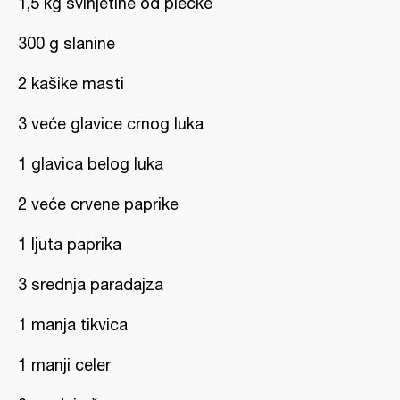
1,5 kg svinjetine od plećke
300 g slanine
2 kašike masti
3 veće glavice crnog luka
1 glavica belog luka
2 veće crvene paprike
1 ljuta paprika
3 srednja paradajza
1 manja tikvica
1 manji celer