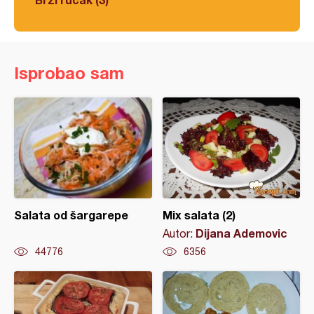
Isprobao sam
Salata od šargarepe
Mix salata (2)
Dijana Ademovic
Autor:
44776
6356