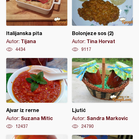
Italijanska pita
Bolonjeze sos (2)
Tijana
Tina Horvat
Autor:
Autor:
4434
9117
Ajvar iz rerne
Ljutić
Suzana Mitic
Sandra Markovic
Autor:
Autor:
12437
24790