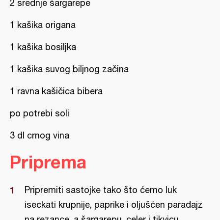
2 srednje šargarepe
1 kašika origana
1 kašika bosiljka
1 kašika suvog biljnog začina
1 ravna kašičica bibera
po potrebi soli
3 dl crnog vina
Priprema
Pripremiti sastojke tako što ćemo luk
iseckati krupnije, paprike i oljušćen paradajz
na rezance, a šargarepu, celer i tikvicu