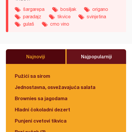
šargarepa
bosiljak
origano
paradajz
tikvice
svinjetina
gulaš
crno vino
Najnoviji
Najpopularniji
Pužići sa sirom
Jednostavna, osvežavajuća salata
Brownies sa jagodama
Hladni čokoladni dezert
Punjeni cvetovi tikvica
Brzi ručak (3)