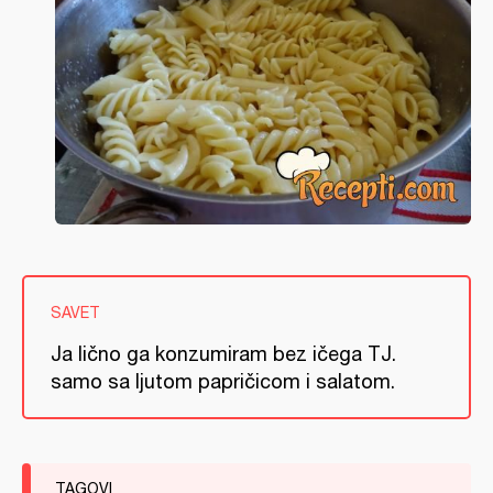
SAVET
Ja lično ga konzumiram bez ičega TJ.
samo sa ljutom papričicom i salatom.
TAGOVI