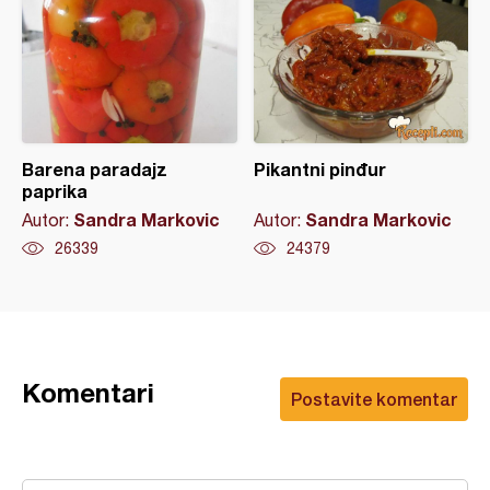
Barena paradajz
Pikantni pinđur
paprika
Sandra Markovic
Sandra Markovic
Autor:
Autor:
26339
24379
Komentari
Postavite komentar