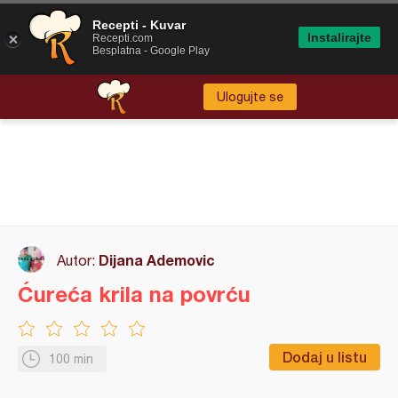
Recepti - Kuvar
Instalirajte
Recepti.com
Besplatna - Google Play
Ulogujte se
Dijana Ademovic
Autor:
Ćureća krila na povrću
Dodaj u listu
100 min