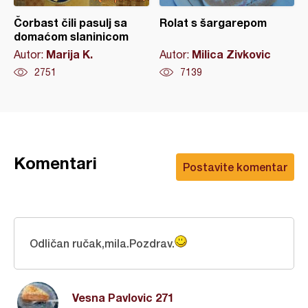
Čorbast čili pasulj sa
Rolat s šargarepom
domaćom slaninicom
Marija K.
Milica Zivkovic
Autor:
Autor:
2751
7139
Komentari
Postavite komentar
Odličan ručak,mila.Pozdrav.
Vesna Pavlovic 271