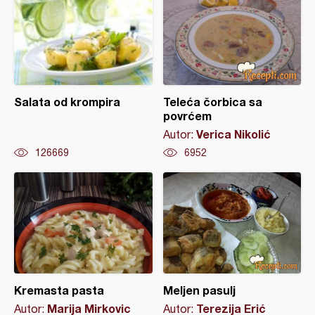
Salata od krompira
Teleća čorbica sa
povrćem
Verica Nikolić
Autor:
126669
6952
Kremasta pasta
Meljen pasulj
Marija Mirkovic
Terezija Erić
Autor:
Autor: