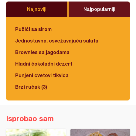
Najnoviji
Najpopularniji
Pužići sa sirom
Jednostavna, osvežavajuća salata
Brownies sa jagodama
Hladni čokoladni dezert
Punjeni cvetovi tikvica
Brzi ručak (3)
Isprobao sam