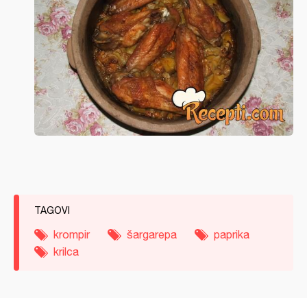
TAGOVI
krompir
šargarepa
paprika
krilca