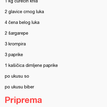
1 kg ćurećih krila
2 glavice crnog luka
4 čena belog luka
2 šargarepe
3 krompira
3 paprike
1 kašičica dimljene paprike
po ukusu so
po ukusu biber
Priprema