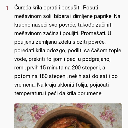
Ćureća krila oprati i posušiti. Posuti
mešavinom soli, bibera i dimljene paprike. Na
krupno naseći svo povrće, takođe začiniti
mešavinom začina i pouljiti. Promešati. U
pouljenu zemljanu zdelu složiti povrće,
poređati krila odozgo, podliti sa čašom tople
vode, prekriti folijom i peći u podgrejanoj
rerni, prvih 15 minuta na 200 stepeni, a
potom na 180 stepeni, nekih sat do sat i po
vremena. Na kraju skloniti foliju, pojačati
temperaturu i peći da krila porumene.