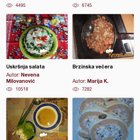
4495
6745
Uskršnja salata
Brzinska večera
Nevena
Autor:
Milovanović
Marija K.
Autor:
10518
7282