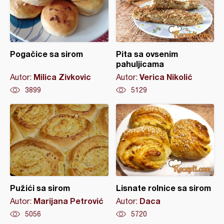
Pogačice sa sirom
Pita sa ovsenim
pahuljicama
Milica Zivkovic
Verica Nikolić
Autor:
Autor:
3899
5129
Pužići sa sirom
Lisnate rolnice sa sirom
Marijana Petrović
Daca
Autor:
Autor:
5056
5720