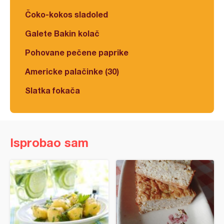
Čoko-kokos sladoled
Galete Bakin kolač
Pohovane pečene paprike
Americke palačinke (30)
Slatka fokača
Isprobao sam