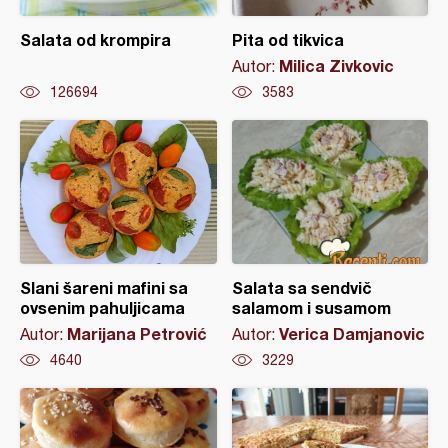
Salata od krompira
Pita od tikvica
Milica Zivkovic
Autor:
126694
3583
Slani šareni mafini sa
Salata sa sendvič
ovsenim pahuljicama
salamom i susamom
Marijana Petrović
Verica Damjanovic
Autor:
Autor:
4640
3229