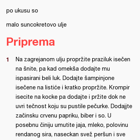
po ukusu so
malo suncokretovo ulje
Priprema
Na zagrejanom ulju propržite praziluk isečen
na šnite, pa kad omekša dodajte mu
ispasirani beli luk. Dodajte šampinjone
isečene na listiće i kratko propržite. Krompir
isecite na kocke pa dodajte i pržite dok ne
uvri tečnost koju su pustile pečurke. Dodajjte
začinsku crvenu papriku, biber i so. U
posebnu činiju umutite jaja, mleko, polovinu
rendanog sira, naseckan svež peršun i sve