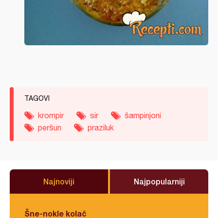
TAGOVI
krompir
sir
šampinjoni
peršun
praziluk
Najnoviji
Najpopularniji
Šne-nokle kolač