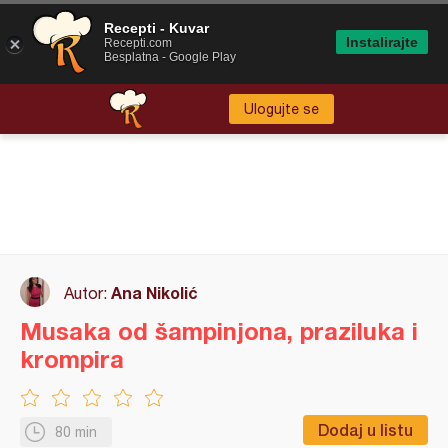
Recepti - Kuvar
Instalirajte
Recepti.com
Besplatna - Google Play
Ulogujte se
Ana Nikolić
Autor:
Musaka od šampinjona, praziluka i
krompira
Dodaj u listu
80 min