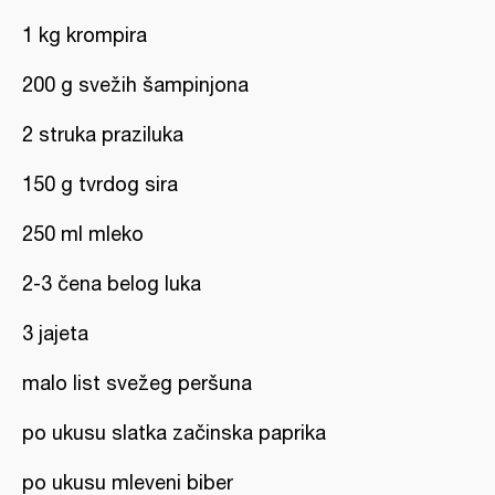
1 kg krompira
200 g svežih šampinjona
2 struka praziluka
150 g tvrdog sira
250 ml mleko
2-3 čena belog luka
3 jajeta
malo list svežeg peršuna
po ukusu slatka začinska paprika
po ukusu mleveni biber