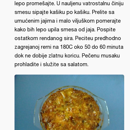
lepo promešajte. U nauljenu vatrostalnu činiju
smesu sipajte kašiku po kašiku. Prelite sa
umućenim jajima i malo viljuškom pomerajte
kako bih lepo upila smesa od jaja. Pospite
ostatkom rendanog sira. Peciteu predhodno
zagrejanoj rerni na 180C oko 50 do 60 minuta
dok ne dobije zlatnu koricu. Pečenu musaku
prohladite i služite sa salatom.