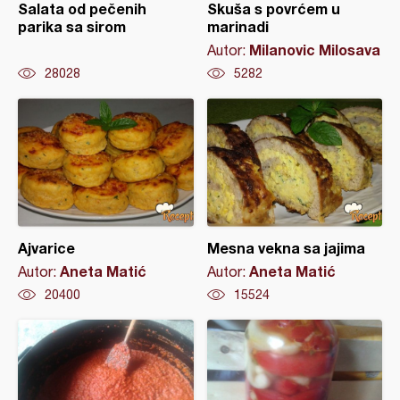
Salata od pečenih
Skuša s povrćem u
parika sa sirom
marinadi
Milanovic Milosava
Autor:
28028
5282
Ajvarice
Mesna vekna sa jajima
Aneta Matić
Aneta Matić
Autor:
Autor:
20400
15524