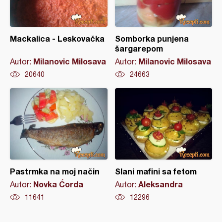
Mackalica - Leskovačka
Somborka punjena
šargarepom
Milanovic Milosava
Milanovic Milosava
Autor:
Autor:
20640
24663
Pastrmka na moj način
Slani mafini sa fetom
Novka Ćorda
Aleksandra
Autor:
Autor:
11641
12296