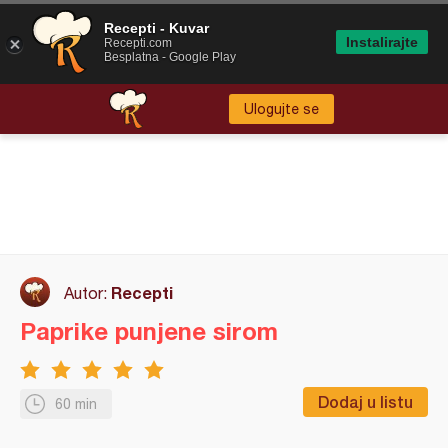
Recepti - Kuvar
Instalirajte
Recepti.com
Besplatna - Google Play
Ulogujte se
Recepti
Autor:
Paprike punjene sirom
Dodaj u listu
60 min