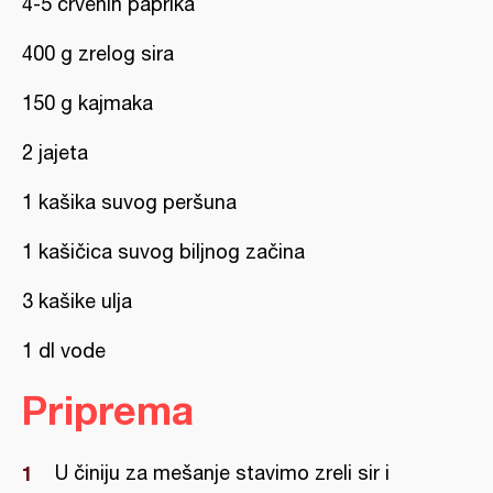
4-5 crvenih paprika
400 g zrelog sira
150 g kajmaka
2 jajeta
1 kašika suvog peršuna
1 kašičica suvog biljnog začina
3 kašike ulja
1 dl vode
Priprema
U činiju za mešanje stavimo zreli sir i