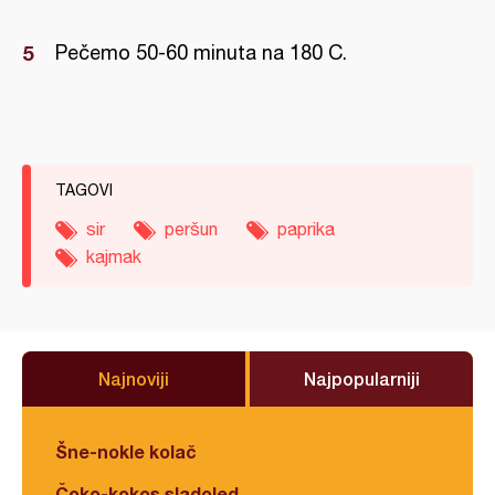
Pečemo 50-60 minuta na 180 C.
TAGOVI
sir
peršun
paprika
kajmak
Najnoviji
Najpopularniji
Šne-nokle kolač
Čoko-kokos sladoled