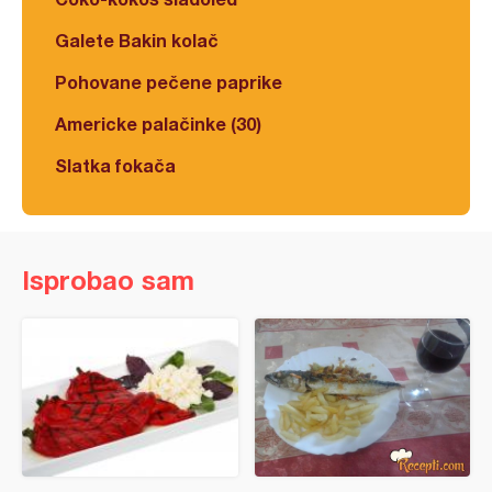
Galete Bakin kolač
Pohovane pečene paprike
Americke palačinke (30)
Slatka fokača
Isprobao sam