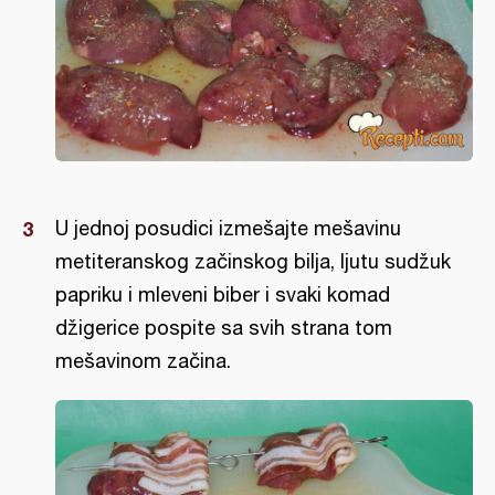
U jednoj posudici izmešajte mešavinu
metiteranskog začinskog bilja, ljutu sudžuk
papriku i mleveni biber i svaki komad
džigerice pospite sa svih strana tom
mešavinom začina.