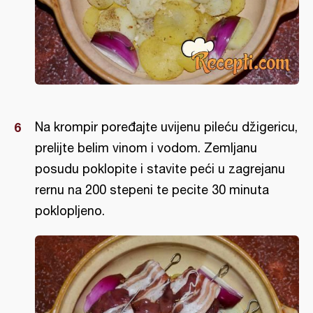
Na krompir poređajte uvijenu pileću džigericu,
prelijte belim vinom i vodom. Zemljanu
posudu poklopite i stavite peći u zagrejanu
rernu na 200 stepeni te pecite 30 minuta
poklopljeno.