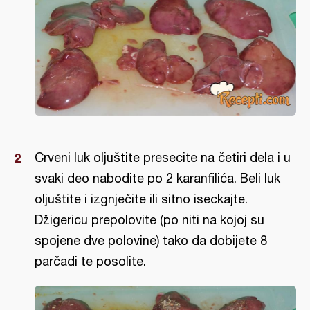
Crveni luk oljuštite presecite na četiri dela i u
svaki deo nabodite po 2 karanfilića. Beli luk
oljuštite i izgnječite ili sitno iseckajte.
Džigericu prepolovite (po niti na kojoj su
spojene dve polovine) tako da dobijete 8
parčadi te posolite.