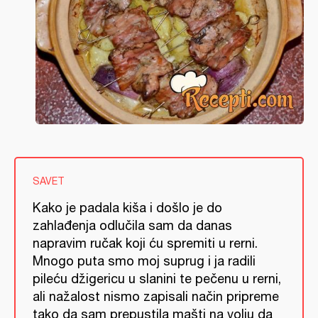
SAVET
Kako je padala kiša i došlo je do
zahlađenja odlučila sam da danas
napravim ručak koji ću spremiti u rerni.
Mnogo puta smo moj suprug i ja radili
pileću džigericu u slanini te pečenu u rerni,
ali nažalost nismo zapisali način pripreme
tako da sam prepustila mašti na volju da