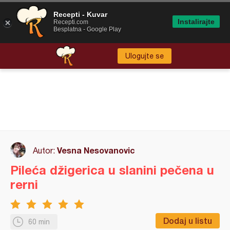
Recepti - Kuvar
Instalirajte
Recepti.com
Besplatna - Google Play
Ulogujte se
Vesna Nesovanovic
Autor:
Pileća džigerica u slanini pečena u
rerni
Dodaj u listu
60 min