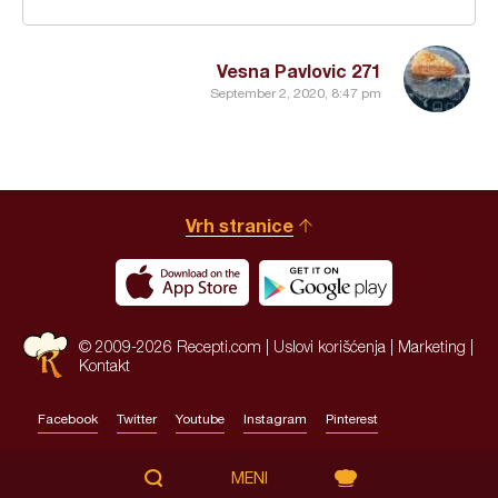
Vesna Pavlovic 271
September 2, 2020, 8:47 pm
Vrh stranice
© 2009-2026 Recepti.com |
Uslovi korišćenja
|
Marketing
|
Kontakt
Facebook
Twitter
Youtube
Instagram
Pinterest
Site by:
HALO