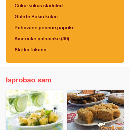
Čoko-kokos sladoled
Galete Bakin kolač
Pohovane pečene paprike
Americke palačinke (30)
Slatka fokača
Isprobao sam