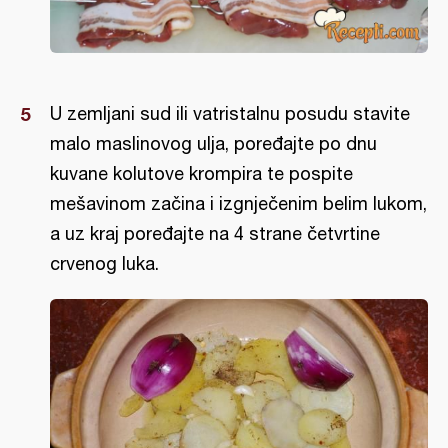
U zemljani sud ili vatristalnu posudu stavite
malo maslinovog ulja, poređajte po dnu
kuvane kolutove krompira te pospite
mešavinom začina i izgnječenim belim lukom,
a uz kraj poređajte na 4 strane četvrtine
crvenog luka.