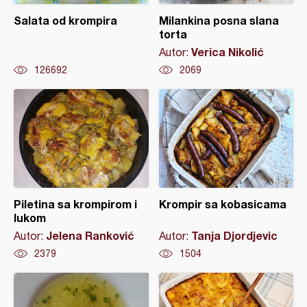
Salata od krompira
Milankina posna slana
torta
Verica Nikolić
Autor:
126692
2069
Piletina sa krompirom i
Krompir sa kobasicama
lukom
Jelena Ranković
Tanja Djordjevic
Autor:
Autor:
2379
1504