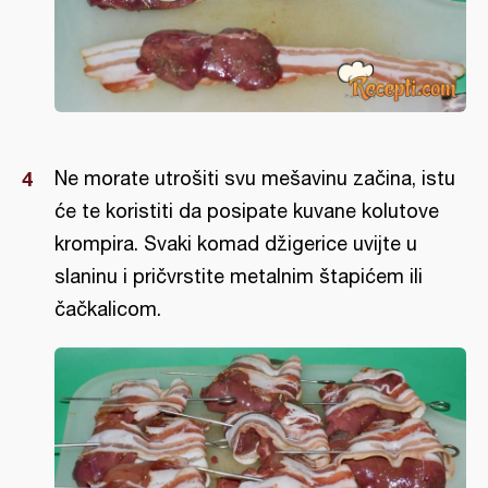
Ne morate utrošiti svu mešavinu začina, istu
će te koristiti da posipate kuvane kolutove
krompira. Svaki komad džigerice uvijte u
slaninu i pričvrstite metalnim štapićem ili
čačkalicom.