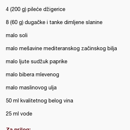
4 (200 g) pileće džigerice
8 (60 g) dugačke i tanke dimljene slanine
malo soli
malo mešavine mediteranskog začinskog bilja
malo ljute sudžuk paprike
malo bibera mlevenog
malo maslinovog ulja
50 ml kvalitetnog belog vina
25 ml vode
Za prilog: