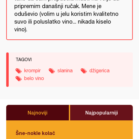
pripremim današnji ručak. Mene je
oduševio (volim u jelu koristim kvalitetno
suvo ili poluslatko vino... nikada kiselo
vino).
TAGOVI
krompir
slanina
džigerica
belo vino
Najnoviji
Najpopularniji
Šne-nokle kolač