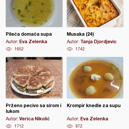
Pileća domaća supa
Musaka (24)
Eva Zelenka
Tanja Djordjevic
Autor:
Autor:
1652
1742
Prženo pecivo sa sirom i
Krompir knedle za supu
lukom
Verica Nikolić
Eva Zelenka
Autor:
Autor:
1712
972