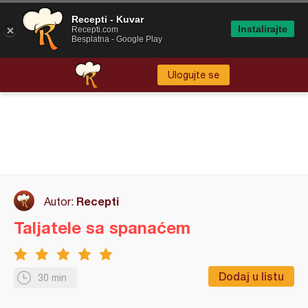
Recepti - Kuvar
Instalirajte
Recepti.com
Besplatna - Google Play
Ulogujte se
Recepti
Autor:
Taljatele sa spanaćem
Dodaj u listu
30 min