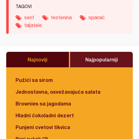
TAGOVI
senf
testenina
spanać
taljatele
Najnoviji
Najpopularniji
Pužići sa sirom
Jednostavna, osvežavajuća salata
Brownies sa jagodama
Hladni čokoladni dezert
Punjeni cvetovi tikvica
Brzi ručak (3)