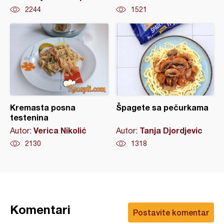
2244
1521
Kremasta posna
Špagete sa pečurkama
testenina
Verica Nikolić
Tanja Djordjevic
Autor:
Autor:
2130
1318
Komentari
Postavite komentar