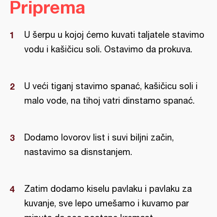
Priprema
U šerpu u kojoj ćemo kuvati taljatele stavimo
vodu i kašičicu soli. Ostavimo da prokuva.
U veći tiganj stavimo spanać, kašičicu soli i
malo vode, na tihoj vatri dinstamo spanać.
Dodamo lovorov list i suvi biljni začin,
nastavimo sa disnstanjem.
Zatim dodamo kiselu pavlaku i pavlaku za
kuvanje, sve lepo umešamo i kuvamo par