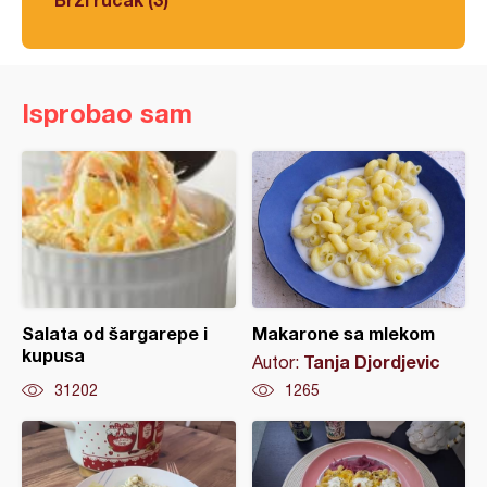
Isprobao sam
Salata od šargarepe i
Makarone sa mlekom
kupusa
Tanja Djordjevic
Autor:
31202
1265