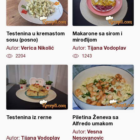
Testenina u kremastom
Makarone sa sirom i
sosu (posno)
mirođijom
Verica Nikolić
Tijana Vodoplav
Autor:
Autor:
2204
1243
Testenina iz rerne
Piletina Ženeva sa
Alfredo umakom
Vesna
Autor:
Tijana Vodoplav
Nesovanovic
Autor: