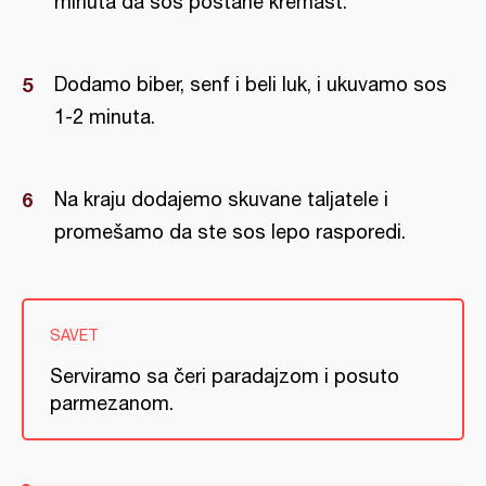
minuta da sos postane kremast.
Dodamo biber, senf i beli luk, i ukuvamo sos
1-2 minuta.
Na kraju dodajemo skuvane taljatele i
promešamo da ste sos lepo rasporedi.
SAVET
Serviramo sa čeri paradajzom i posuto
parmezanom.