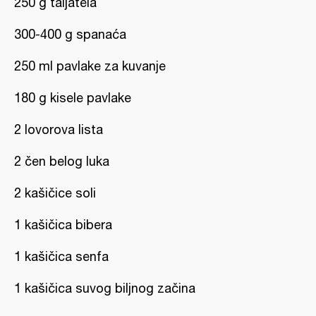
250 g taljatela
300-400 g spanaća
250 ml pavlake za kuvanje
180 g kisele pavlake
2 lovorova lista
2 čen belog luka
2 kašičice soli
1 kašičica bibera
1 kašičica senfa
1 kašičica suvog biljnog začina