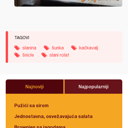
TAGOVI
slanina
šunka
kačkavalj
šnicle
slani rolat
Najnoviji
Najpopularniji
Pužići sa sirom
Jednostavna, osvežavajuća salata
Brownies sa jagodama