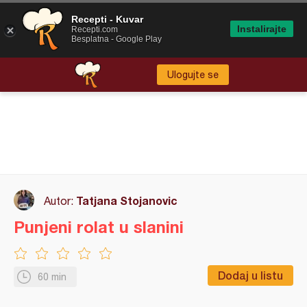
Recepti - Kuvar
Instalirajte
Recepti.com
Besplatna - Google Play
Ulogujte se
Tatjana Stojanovic
Autor:
Punjeni rolat u slanini
Dodaj u listu
60 min