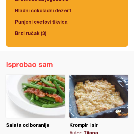
Hladni čokoladni dezert
Punjeni cvetovi tikvica
Brzi ručak (3)
Isprobao sam
Salata od boranije
Krompir i sir
Tijana
Autor: