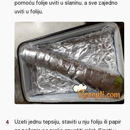
pomoću folije uviti u slaninu, a sve zajedno
uviti u foliju.
Uzeti jednu tepsiju, staviti u nju foliju ili papir