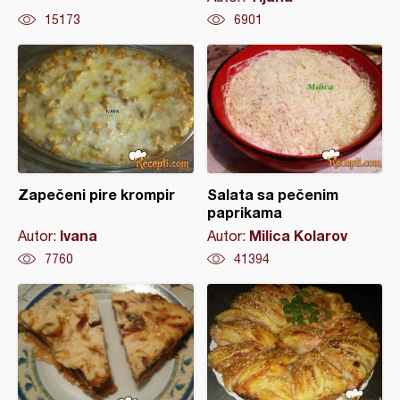
15173
6901
Zapečeni pire krompir
Salata sa pečenim
paprikama
Ivana
Milica Kolarov
Autor:
Autor:
7760
41394