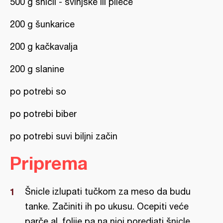
500 g šnicli - svinjske ili pileće
200 g šunkarice
200 g kačkavalja
200 g slanine
po potrebi so
po potrebi biber
po potrebi suvi biljni začin
Priprema
Šnicle izlupati tučkom za meso da budu
tanke. Začiniti ih po ukusu. Ocepiti veće
parče al. folije pa na njoj poredjati šnicle