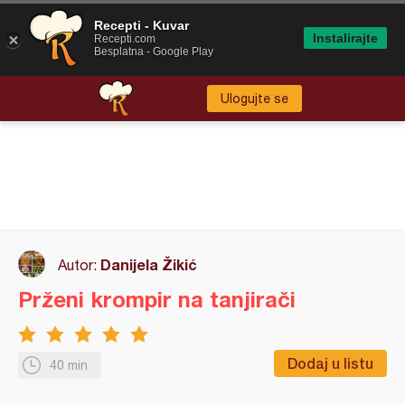
Recepti - Kuvar
Instalirajte
Recepti.com
Besplatna - Google Play
Ulogujte se
Danijela Žikić
Autor:
Prženi krompir na tanjirači
Dodaj u listu
40 min