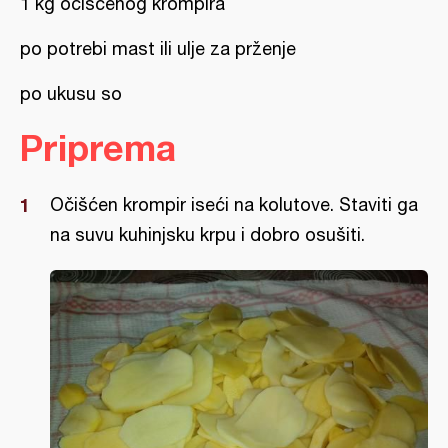
1 kg očišćenog krompira
po potrebi mast ili ulje za prženje
po ukusu so
Priprema
Očišćen krompir iseći na kolutove. Staviti ga
na suvu kuhinjsku krpu i dobro osušiti.