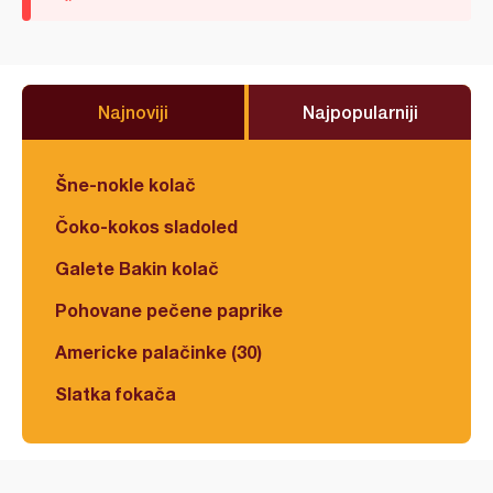
Najnoviji
Najpopularniji
Šne-nokle kolač
Čoko-kokos sladoled
Galete Bakin kolač
Pohovane pečene paprike
Americke palačinke (30)
Slatka fokača