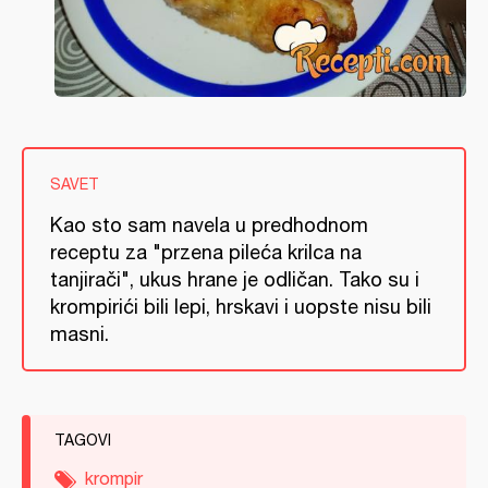
SAVET
Kao sto sam navela u predhodnom
receptu za "przena pileća krilca na
tanjirači", ukus hrane je odličan. Tako su i
krompirići bili lepi, hrskavi i uopste nisu bili
masni.
TAGOVI
krompir