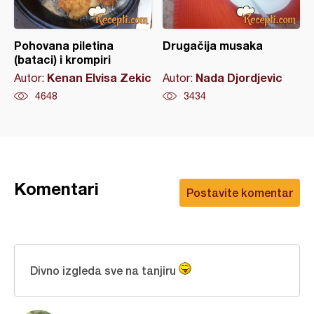
Pohovana piletina
Drugačija musaka
(bataci) i krompiri
Kenan Elvisa Zekic
Nada Djordjevic
Autor:
Autor:
4648
3434
Komentari
Postavite komentar
Divno izgleda sve na tanjiru