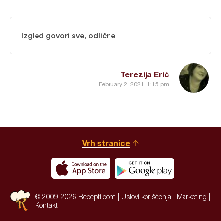
Izgled govori sve, odlične
Terezija Erić
February 2, 2021, 1:15 pm
Vrh stranice
© 2009-2026 Recepti.com |
Uslovi korišćenja
|
Marketing
|
Kontakt