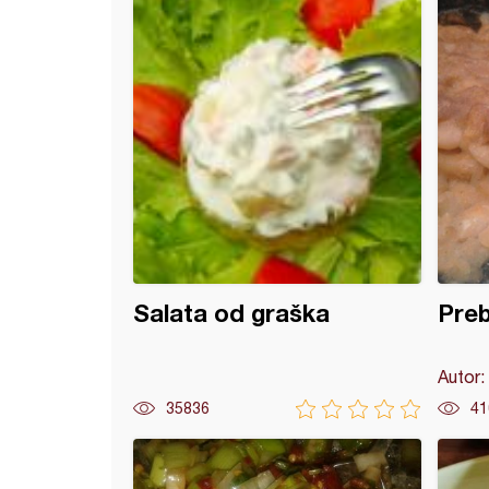
Salata od graška
Preb
Autor:
35836
41
e sa povrćem