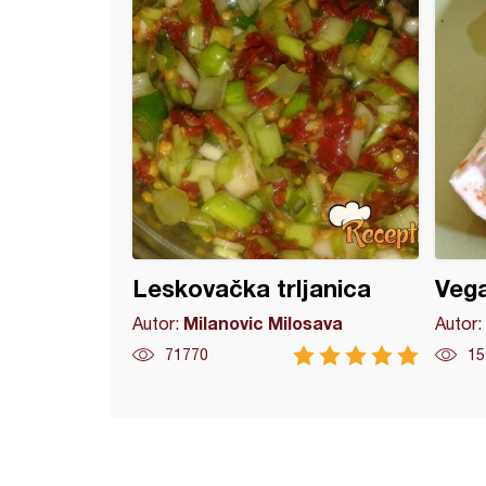
Leskovačka trljanica
Vega
Milanovic Milosava
Autor:
Autor:
71770
15