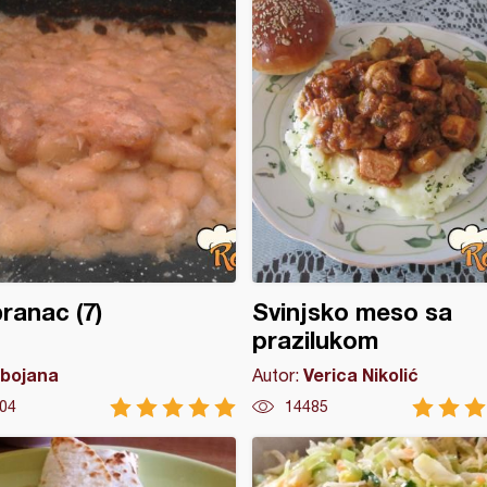
ranac (7)
Svinjsko meso sa
prazilukom
bojana
Verica Nikolić
Autor:
04
14485