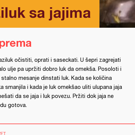
iluk sa jajima
iprema
aziluk očistiti, oprati i saseckati. U šepri zagrejati
lo ulje pa upržiti dobro luk da omekša. Posoloti i
 stalno mesanje dinstati luk. Kada se količina
ka smanjila i kada je luk omekšao uliti ulupana jaja
mešati da se jaja i luk povezu. Pržiti dok jaja ne
du gotova.
VET