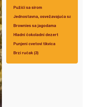
Pužići sa sirom
Jednostavna, osvežavajuća salata
Brownies sa jagodama
Hladni čokoladni dezert
Punjeni cvetovi tikvica
Brzi ručak (3)