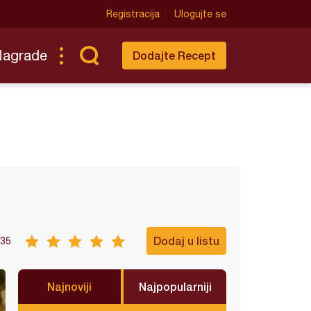
Registracija
Ulogujte se
Nagrade
Dodajte Recept
Dodaj u listu
35
Najnoviji
Najpopularniji