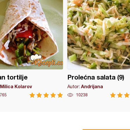
n tortilje
Prolećna salata (9)
Milica Kolarov
Andrijana
Autor:
765
10238