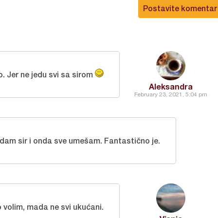
Postavite komentar
o. Jer ne jedu svi sa sirom
Aleksandra
February 23, 2021, 5:04 pm
 ddam sir i onda sve umešam. Fantastično je.
vo volim, mada ne svi ukućani.