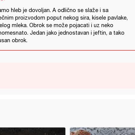
amo hleb je dovoljan. A odlično se slaže i sa
ečnim proizvodom poput nekog sira, kisele pavlake,
selog mleka. Obrok se može pojacati i uz neko
homesnato. Jedan jako jednostavan i jeftin, a tako
usan obrok.