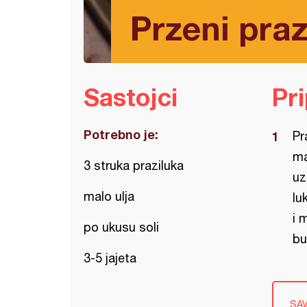
Przeni praz
Sastojci
Pr
Potrebno je:
Pr
ma
3 struka praziluka
uz
malo ulja
lu
i 
po ukusu soli
bu
3-5 jajeta
SA