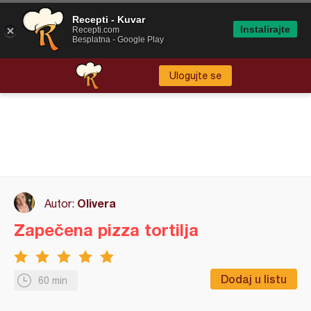
Recepti - Kuvar
Instalirajte
Recepti.com
Besplatna - Google Play
Ulogujte se
Olivera
Autor:
Zapečena pizza tortilja
Dodaj u listu
60 min