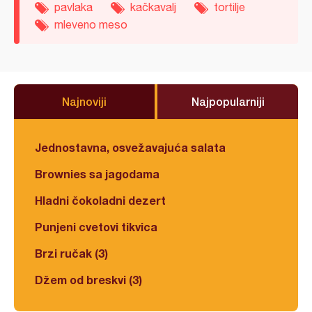
pavlaka
kačkavalj
tortilje
mleveno meso
Najnoviji
Najpopularniji
Jednostavna, osvežavajuća salata
Brownies sa jagodama
Hladni čokoladni dezert
Punjeni cvetovi tikvica
Brzi ručak (3)
Džem od breskvi (3)