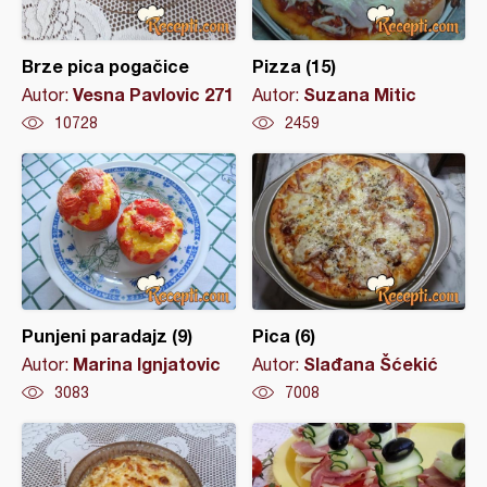
Brze pica pogačice
Pizza (15)
Vesna Pavlovic 271
Suzana Mitic
Autor:
Autor:
10728
2459
Punjeni paradajz (9)
Pica (6)
Marina Ignjatovic
Slađana Šćekić
Autor:
Autor:
3083
7008