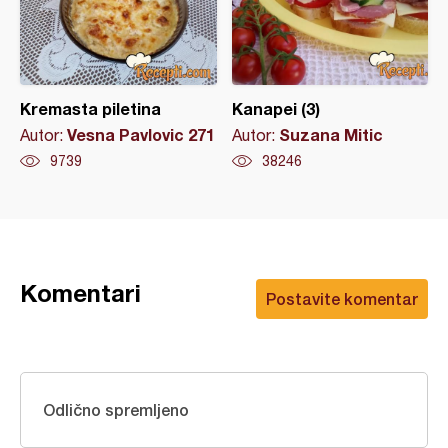
Kremasta piletina
Kanapei (3)
Vesna Pavlovic 271
Suzana Mitic
Autor:
Autor:
9739
38246
Komentari
Postavite komentar
Odlično spremljeno