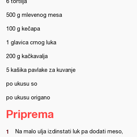
6 tortilja
500 g mlevenog mesa
100 g kečapa
1 glavica crnog luka
200 g kačkavalja
5 kašika pavlake za kuvanje
po ukusu so
po ukusu origano
Priprema
Na malo ulja izdinstati luk pa dodati meso,