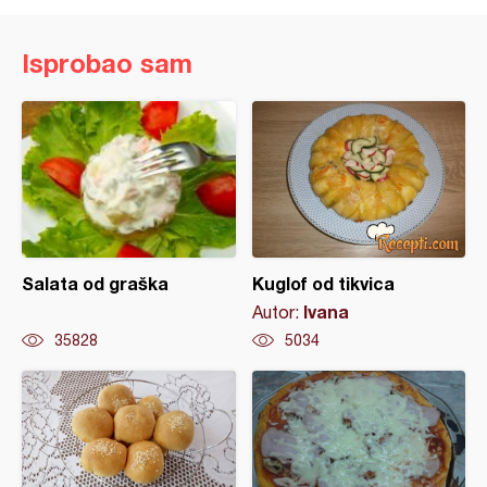
Isprobao sam
Salata od graška
Kuglof od tikvica
Ivana
Autor:
35828
5034