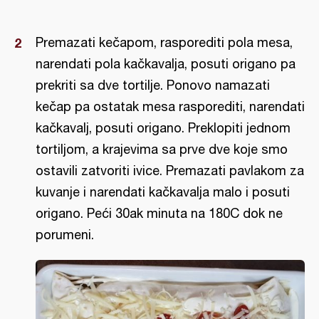
Premazati kečapom, rasporediti pola mesa,
narendati pola kačkavalja, posuti origano pa
prekriti sa dve tortilje. Ponovo namazati
kečap pa ostatak mesa rasporediti, narendati
kačkavalj, posuti origano. Preklopiti jednom
tortiljom, a krajevima sa prve dve koje smo
ostavili zatvoriti ivice. Premazati pavlakom za
kuvanje i narendati kačkavalja malo i posuti
origano. Peći 30ak minuta na 180C dok ne
porumeni.