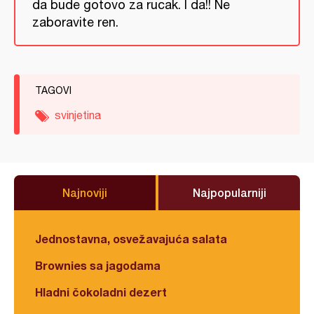
da bude gotovo za rucak. I da!! Ne
zaboravite ren.
TAGOVI
svinjetina
Najnoviji
Najpopularniji
Jednostavna, osvežavajuća salata
Brownies sa jagodama
Hladni čokoladni dezert