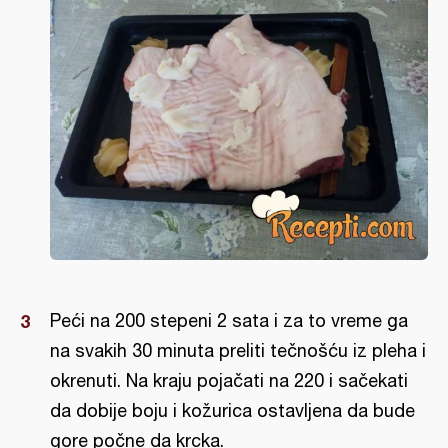
Peći na 200 stepeni 2 sata i za to vreme ga
na svakih 30 minuta preliti tečnošću iz pleha i
okrenuti. Na kraju pojačati na 220 i sačekati
da dobije boju i kožurica ostavljena da bude
gore počne da krcka.