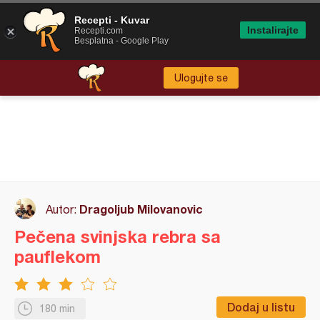
Recepti - Kuvar
Instalirajte
Recepti.com
Besplatna - Google Play
Ulogujte se
Dragoljub Milovanovic
Autor:
Pečena svinjska rebra sa
pauflekom
Dodaj u listu
180 min