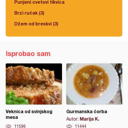
Punjeni cvetovi tikvica
Brzi ručak (3)
Džem od breskvi (3)
Isprobao sam
Veknica od svinjskog
Gurmanska čorba
mesa
Marija K.
Autor:
11596
11444