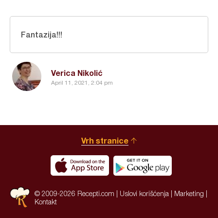
Fantazija!!!
Verica Nikolić
April 11, 2021, 2:04 pm
Vrh stranice
© 2009-2026 Recepti.com |
Uslovi korišćenja
|
Marketing
|
Kontakt