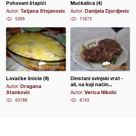
Pohovani štapići
Mućkalica (4)
Tatjana Stojanovic
Danijela Djordjevic
Autor:
Autor:
5266
11873
Lovačke šnicle (9)
Dinstani svinjski vrat -
ali, na koji način...
Dragana
Autor:
Stanković
Verica Nikolić
Autor:
63788
8743