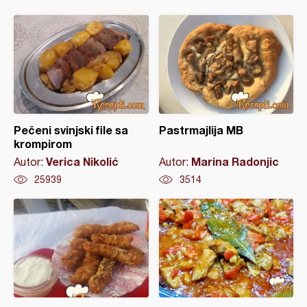
Pečeni svinjski file sa
Pastrmajlija MB
krompirom
Verica Nikolić
Marina Radonjic
Autor:
Autor:
25939
3514