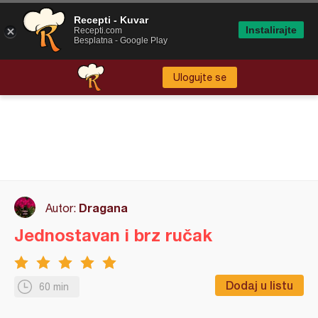
Recepti - Kuvar
Instalirajte
Recepti.com
Besplatna - Google Play
Ulogujte se
Dragana
Autor:
Jednostavan i brz ručak
Dodaj u listu
60 min