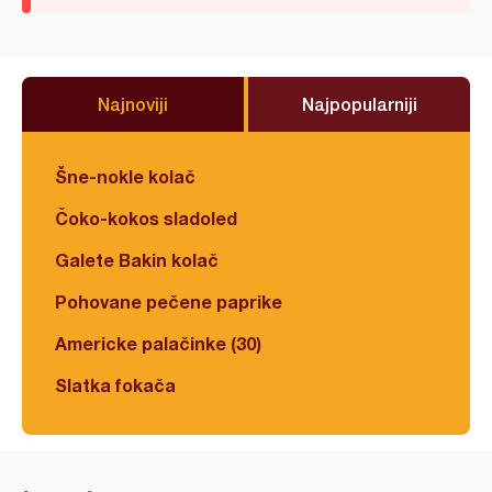
Najnoviji
Najpopularniji
Šne-nokle kolač
Čoko-kokos sladoled
Galete Bakin kolač
Pohovane pečene paprike
Americke palačinke (30)
Slatka fokača