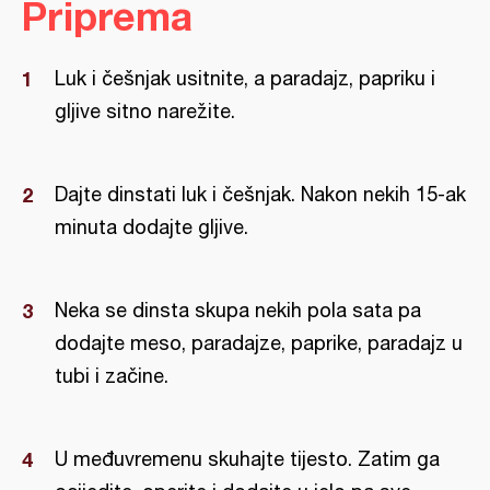
Priprema
Luk i češnjak usitnite, a paradajz, papriku i
gljive sitno narežite.
Dajte dinstati luk i češnjak. Nakon nekih 15-ak
minuta dodajte gljive.
Neka se dinsta skupa nekih pola sata pa
dodajte meso, paradajze, paprike, paradajz u
tubi i začine.
U međuvremenu skuhajte tijesto. Zatim ga