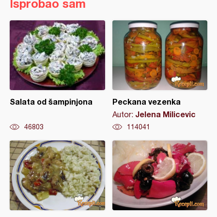
Isprobao sam
Salata od šampinjona
Peckana vezenka
Jelena Milicevic
Autor:
46803
114041