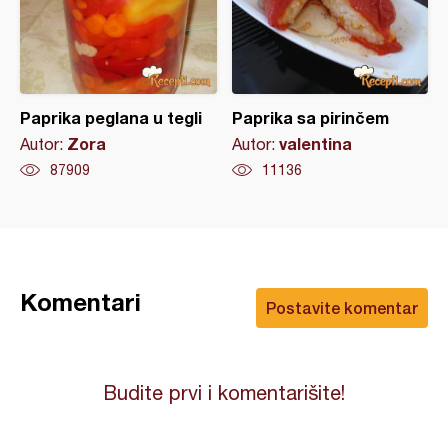
Paprika peglana u tegli
Paprika sa pirinčem
Zora
valentina
Autor:
Autor:
87909
11136
Komentari
Postavite komentar
Budite prvi i komentarišite!