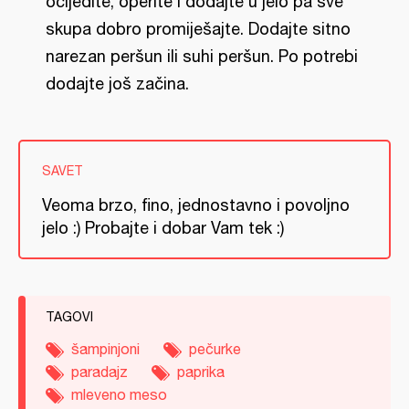
ocijedite, operite i dodajte u jelo pa sve
skupa dobro promiješajte. Dodajte sitno
narezan peršun ili suhi peršun. Po potrebi
dodajte još začina.
SAVET
Veoma brzo, fino, jednostavno i povoljno
jelo :) Probajte i dobar Vam tek :)
TAGOVI
šampinjoni
pečurke
paradajz
paprika
mleveno meso