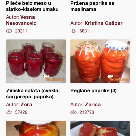
Pileće belo meso u
Pržena paprika sa
slatko-kiselom umaku
maslinama
Vesna
Autor:
Nesovanovic
Kristina Gašpar
Autor:
20211
6831
Zimska salata (cvekla,
Peglane paprike (3)
šargarepa, paprika)
Zora
Zorica
Autor:
Autor:
57426
218773