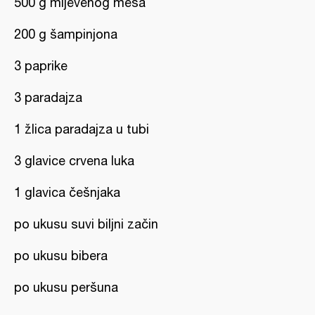
500 g mljevenog mesa
200 g šampinjona
3 paprike
3 paradajza
1 žlica paradajza u tubi
3 glavice crvena luka
1 glavica češnjaka
po ukusu suvi biljni začin
po ukusu bibera
po ukusu peršuna