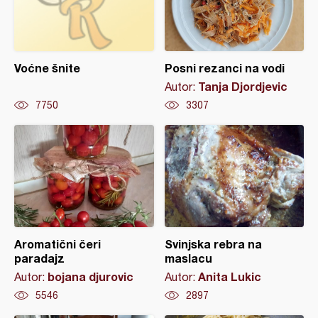
Voćne šnite
Posni rezanci na vodi
Tanja Djordjevic
Autor:
7750
3307
Aromatični čeri
Svinjska rebra na
paradajz
maslacu
bojana djurovic
Anita Lukic
Autor:
Autor:
5546
2897