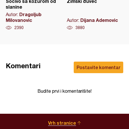
Sočivo sa kožurom od
Zimski đuveč
slanine
Dragoljub
Autor:
Milovanovic
Dijana Ademovic
Autor:
2390
3880
Komentari
Postavite komentar
Budite prvi i komentarišite!
Vrh stranice