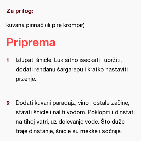
Za prilog:
kuvana pirinač (ili pire krompir)
Priprema
Izlupati šnicle. Luk sitno iseckati i upržiti,
dodati rendanu šargarepu i kratko nastaviti
prženje.
Dodati kuvani paradajz, vino i ostale začine,
staviti šnicle i naliti vodom. Poklopiti i dinstati
na tihoj vatri, uz dolevanje vode. Što duže
traje dinstanje, šnicle su mekše i sočnije.