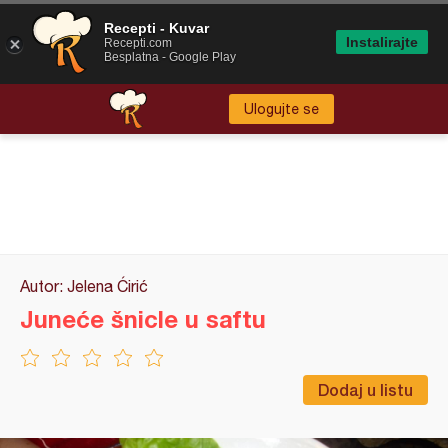
Recepti - Kuvar
Instalirajte
Recepti.com
Besplatna - Google Play
Ulogujte se
Autor: Jelena Ćirić
Juneće šnicle u saftu
Dodaj u listu