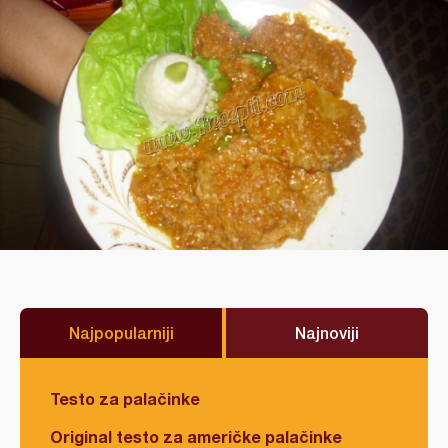
Najpopularniji
Najnoviji
Testo za palačinke
Original testo za američke palačinke