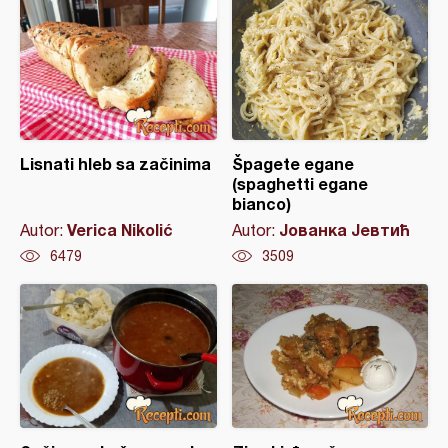
Lisnati hleb sa začinima
Špagete egane
(spaghetti egane
bianco)
Verica Nikolić
Јованка Јевтић
Autor:
Autor:
6479
3509