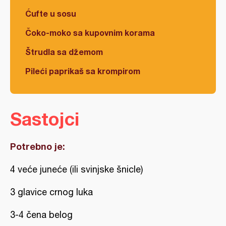
Ćufte u sosu
Čoko-moko sa kupovnim korama
Štrudla sa džemom
Pileći paprikaš sa krompirom
Sastojci
Potrebno je:
4 veće juneće (ili svinjske šnicle)
3 glavice crnog luka
3-4 čena belog