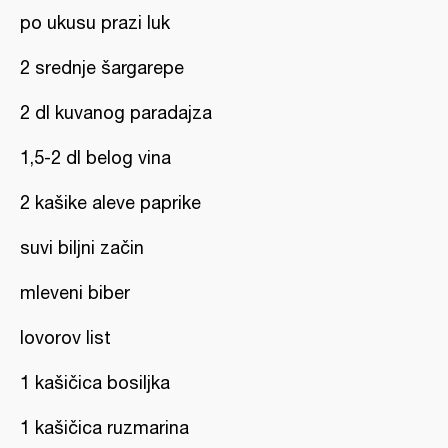
po ukusu prazi luk
2 srednje šargarepe
2 dl kuvanog paradajza
1,5-2 dl belog vina
2 kašike aleve paprike
suvi biljni začin
mleveni biber
lovorov list
1 kašičica bosiljka
1 kašičica ruzmarina