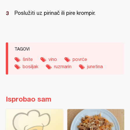
Poslužiti uz pirinač ili pire krompir.
TAGOVI
šnite
vino
povrće
bosiljak
ruzmarin
junetina
Isprobao sam