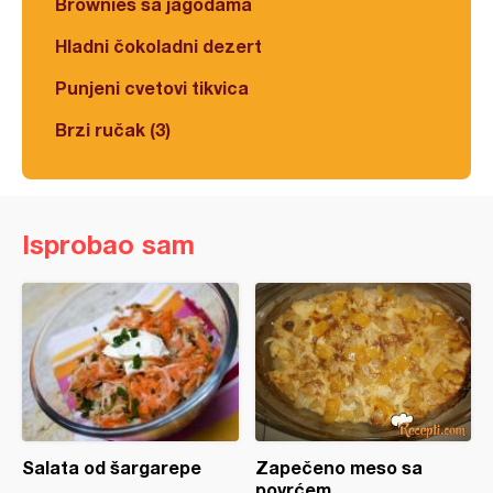
Brownies sa jagodama
Hladni čokoladni dezert
Punjeni cvetovi tikvica
Brzi ručak (3)
Isprobao sam
Salata od šargarepe
Zapečeno meso sa
povrćem