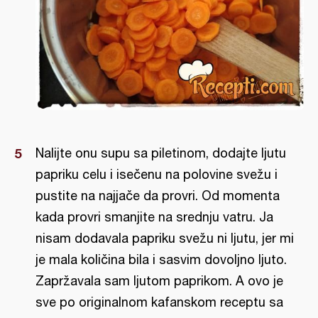
Nalijte onu supu sa piletinom, dodajte ljutu
papriku celu i isečenu na polovine svežu i
pustite na najjače da provri. Od momenta
kada provri smanjite na srednju vatru. Ja
nisam dodavala papriku svežu ni ljutu, jer mi
je mala količina bila i sasvim dovoljno ljuto.
Zapržavala sam ljutom paprikom. A ovo je
sve po originalnom kafanskom receptu sa