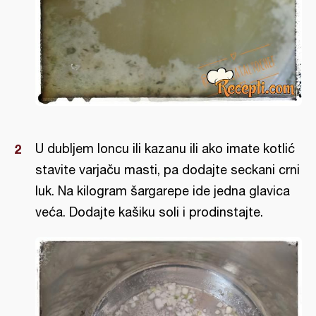
U dubljem loncu ili kazanu ili ako imate kotlić
stavite varjaču masti, pa dodajte seckani crni
luk. Na kilogram šargarepe ide jedna glavica
veća. Dodajte kašiku soli i prodinstajte.