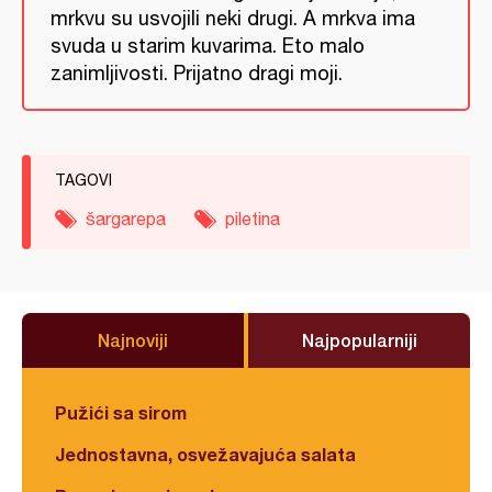
mrkvu su usvojili neki drugi. A mrkva ima
svuda u starim kuvarima. Eto malo
zanimljivosti. Prijatno dragi moji.
TAGOVI
šargarepa
piletina
Najnoviji
Najpopularniji
Pužići sa sirom
Jednostavna, osvežavajuća salata