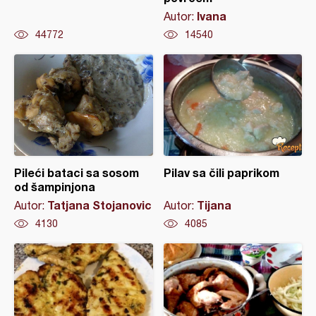
Ivana
Autor:
44772
14540
Pileći bataci sa sosom
Pilav sa čili paprikom
od šampinjona
Tatjana Stojanovic
Tijana
Autor:
Autor:
4130
4085