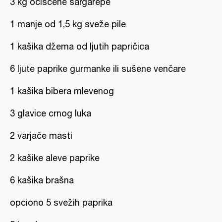
3 kg očišćene šargarepe
1 manje od 1,5 kg sveže pile
1 kašika džema od ljutih papričica
6 ljute paprike gurmanke ili sušene venčare
1 kašika bibera mlevenog
3 glavice crnog luka
2 varjače masti
2 kašike aleve paprike
6 kašika brašna
opciono 5 svežih paprika