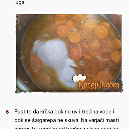
juga.
Pustite da krčka dok ne uvri trećina vode i
dok se šargarepa ne skuva. Na varjači masti
napravite zapršku od brašna i aleve paprike.