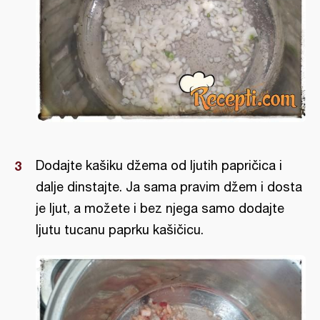
Dodajte kašiku džema od ljutih papričica i
dalje dinstajte. Ja sama pravim džem i dosta
je ljut, a možete i bez njega samo dodajte
ljutu tucanu paprku kašičicu.