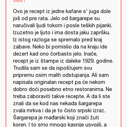
SAVET
Ovo je recept iz jedne kafane s' juga dole
još od pre rata. Jelo od šargarepe su
naručivali ljudi tokom i posle teških pijanki.
Izuzetno je ljuto i ima dosta jaku zapršku.
Iz istog razloga se spremalo pred kraj
zabave. Neko bi pomislio da na kraju ide
dezert kad ono čorbasto jelo. Inače,
recept je iz štampe iz daleke 1929. godine.
Trudila sam se da ispoštujem svu
pripremu osim malih odstupanja. Ali sam
napisala originalan recept pa će nekom
dobro doći posebno etno restoranima. Ne
treba zaboraviti takve recepte. A da li ste
znali da se kod nas nekada šargarepa
zvala mrkva i da je to čisto srpski izraz.
Šargarepa je mađarski koji znači žuti
koren. I to smo mnogo kasnije usvojili, a