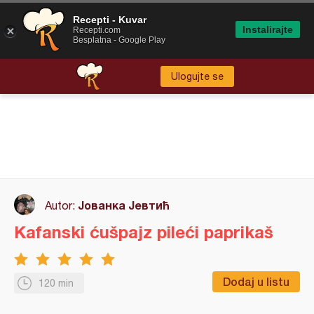
Recepti - Kuvar
Instalirajte
Recepti.com
Besplatna - Google Play
Ulogujte se
Јованка Јевтић
Autor:
Kafanski ćušpajz pileći paprikaš
Dodaj u listu
120 min