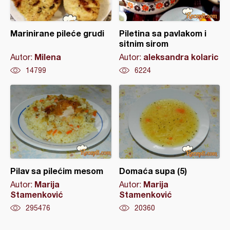
Marinirane pileće grudi
Piletina sa pavlakom i
sitnim sirom
Milena
aleksandra kolaric
Autor:
Autor:
14799
6224
Pilav sa pilećim mesom
Domaća supa (5)
Marija
Marija
Autor:
Autor:
Stamenković
Stamenković
295476
20360