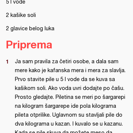
5 l vode
2 kašike soli
2 glavice belog luka
Priprema
Ja sam pravila za četiri osobe, a dala sam
mere kako je kafanska mera i mera za slavlja.
Prvo stavite pile u 5 l vode da se kuva sa
kašikom soli. Ako voda uvri dodajte po čašu.
Prosto gledajte. Piletina se meri po šargarepi
na kilogram šargarepe ide pola kilograma
pileta otprilike. Uglavnom su stavljali pile do
dva kilograma u kazan. I kuvalo se u kazanu.
Kada se pile skuva da možete meso da