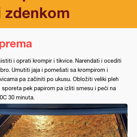
i zdenkom
iprema
istiti i oprati krompir i tikvice. Narendati i ocediti
bro. Umutiti jaja i pomešati sa krompirom i
kvicama pa začiniti po ukusu. Obložiti veliki pleh
 sporeta pek papirom pa izliti smesu i peći na
0C 30 minuta.