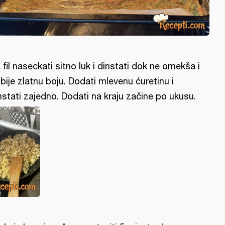
 fil naseckati sitno luk i dinstati dok ne omekša i
bije zlatnu boju. Dodati mlevenu ćuretinu i
nstati zajedno. Dodati na kraju začine po ukusu.