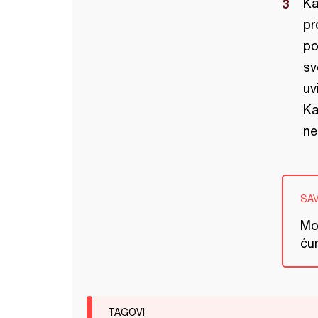
Ka
pr
po
sv
uv
Ka
ne
SA
Mo
ćur
TAGOVI