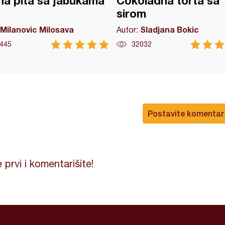
a pita sa jabukama
Čokoladna torta sa
sirom
Milanovic Milosava
Sladjana Bokic
Autor:
445
32032
Postavite komentar
 prvi i komentarišite!