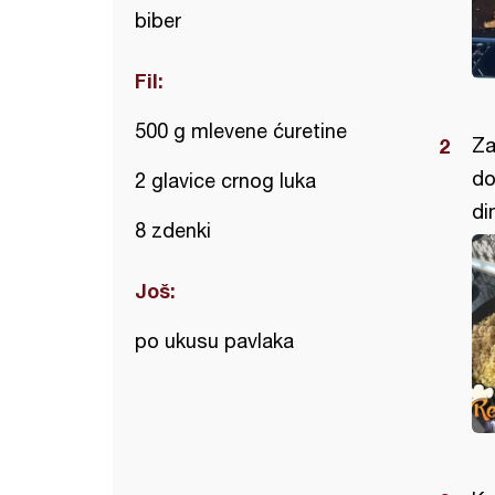
biber
Fil:
500 g mlevene ćuretine
Za
do
2 glavice crnog luka
di
8 zdenki
Još:
po ukusu pavlaka