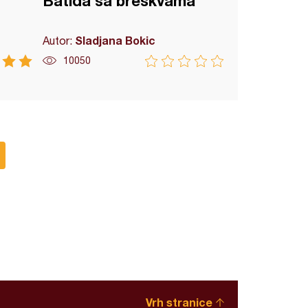
Batida sa breskvama
Sladjana Bokic
Autor:
10050
Vrh stranice