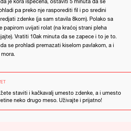
da je kora ispečena, ostaviti 5 minuta da se
ohladi pa preko nje rasporediti fil i po sredini
redjati zdenke (ja sam stavila 8kom). Polako sa
e papirom uvijati rolat (na kraćoj strani pleha
ijajte). Vratiti 10ak minuta da se zapece i to je to.
da se prohladi premazati kiselom pavlakom, a i
 mora.
VET
žete staviti i kačkavalj umesto zdenke, a i umesto
etine neko drugo meso. Uživajte i prijatno!