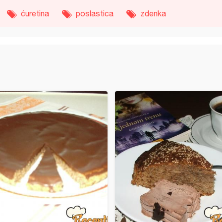
ćuretina
poslastica
zdenka