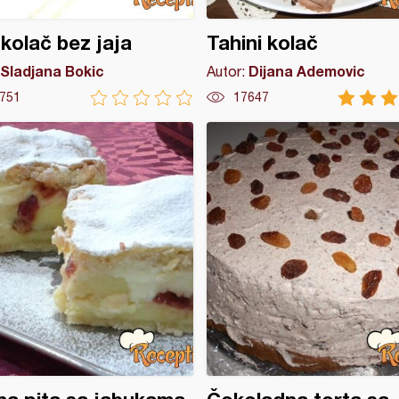
 kolač bez jaja
Tahini kolač
Sladjana Bokic
Dijana Ademovic
Autor:
751
17647