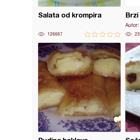
Salata od krompira
Brzi
Autor:
126667
23
a sa breskvama