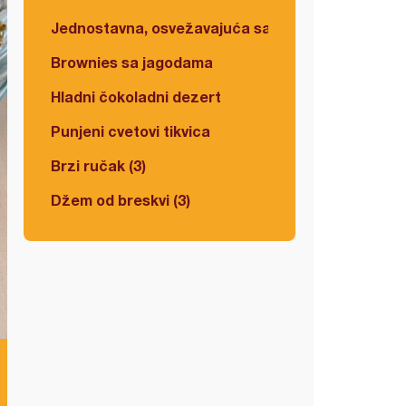
Jednostavna, osvežavajuća salata
Brownies sa jagodama
Hladni čokoladni dezert
Punjeni cvetovi tikvica
Brzi ručak (3)
Džem od breskvi (3)