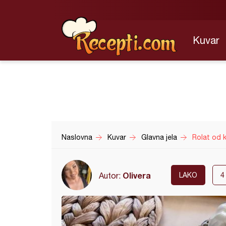
Kuvar
Naslovna
Kuvar
Glavna jela
Rolat od 
Olivera
Autor:
LAKO
4