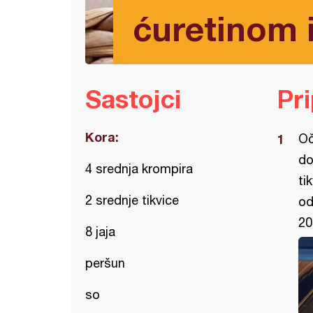
ćuretinom 
Sastojci
Pr
Kora:
Oč
do
4 srednja krompira
ti
2 srednje tikvice
od
20
8 jaja
peršun
so