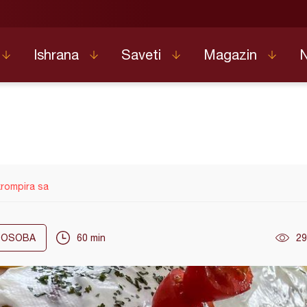
Ishrana
Saveti
Magazin
krompira sa
OSOBA
60 min
29