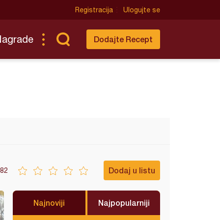
Registracija
Ulogujte se
Nagrade
Dodajte Recept
Dodaj u listu
82
Najnoviji
Najpopularniji