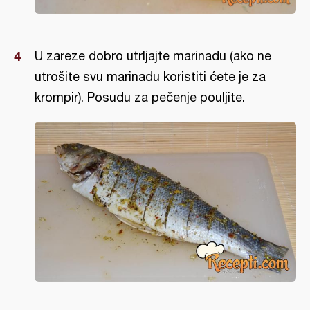
U zareze dobro utrljajte marinadu (ako ne
utrošite svu marinadu koristiti ćete je za
krompir). Posudu za pečenje pouljite.