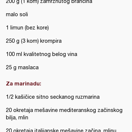
200 g (1 kom) zamrznutog brancina
malo soli
1 limun (bez kore)
250 g (3 kom) krompira
100 ml kvalitetnog belog vina
25 g maslaca
Za marinadu:
1/2 kašičice sitno seckanog ruzmarina
20 okretaja mešavine mediteranskog začinskog
bilja, mlin
20 okretaja italijanske mešavine začina, mlinu