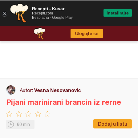
Recepti - Kuvar
Instalirajte
Recepti.com
Besplatna - Google Play
Ulogujte se
Vesna Nesovanovic
Autor:
Pijani marinirani brancin iz rerne
Dodaj u listu
60 min