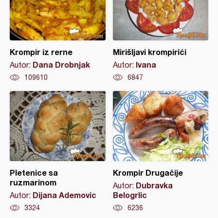
Krompir iz rerne
Mirišljavi krompirići
Dana Drobnjak
Ivana
Autor:
Autor:
109610
6847
Pletenice sa
Krompir Drugačije
ruzmarinom
Dubravka
Autor:
Dijana Ademovic
Belogrlic
Autor:
3324
6236