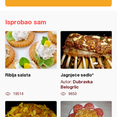
Isprobao sam
Riblja salata
Jagnjeće sedlo*
Dubravka
Autor:
Belogrlic
19514
9650