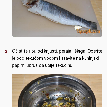
Očistite ribu od krljušti, peraja i škrga. Operite
je pod tekućom vodom i stavite na kuhinjski
papirni ubrus da upije tekućinu.