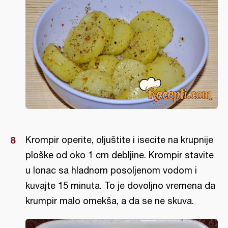
Krompir operite, oljuštite i isecite na krupnije
ploške od oko 1 cm debljine. Krompir stavite
u lonac sa hladnom posoljenom vodom i
kuvajte 15 minuta. To je dovoljno vremena da
krumpir malo omekša, a da se ne skuva.