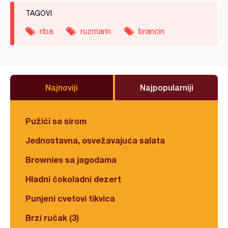
TAGOVI
riba
ruzmarin
brancin
Najnoviji
Najpopularniji
Pužići sa sirom
Jednostavna, osvežavajuća salata
Brownies sa jagodama
Hladni čokoladni dezert
Punjeni cvetovi tikvica
Brzi ručak (3)