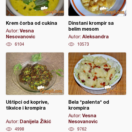
Krem čorba od cukina
Dinstani krompir sa
belim mesom
Vesna
Autor:
Nesovanovic
Aleksandra
Autor:
6104
10573
Uštipci od koprive,
Bela *palenta* od
tikvice i krompira
krompira
Vesna
Autor:
Danijela Žikić
Nesovanovic
Autor:
4998
9762