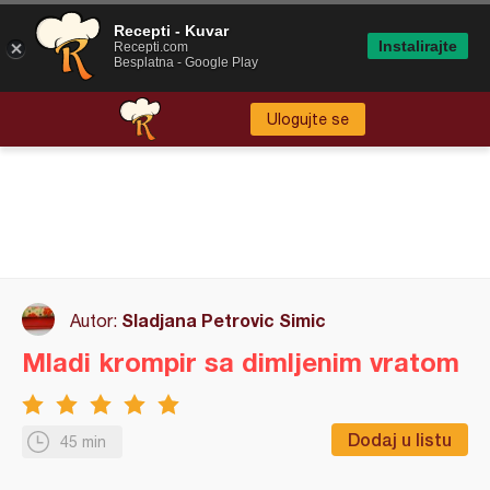
Recepti - Kuvar
Instalirajte
Recepti.com
Besplatna - Google Play
Ulogujte se
Sladjana Petrovic Simic
Autor:
Mladi krompir sa dimljenim vratom
Dodaj u listu
45 min