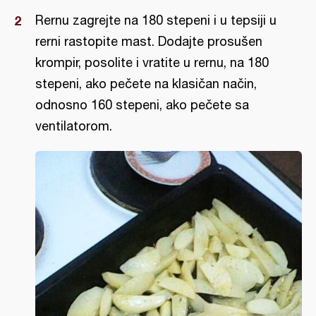
Rernu zagrejte na 180 stepeni i u tepsiji u
rerni rastopite mast. Dodajte prosušen
krompir, posolite i vratite u rernu, na 180
stepeni, ako pečete na klasičan način,
odnosno 160 stepeni, ako pečete sa
ventilatorom.