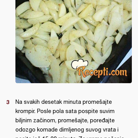
Na svakih desetak minuta promešajte
krompir. Posle pola sata pospite suvim
biljnim začinom, promešajte, poređajte
odozgo komade dimljenog suvog vrata i