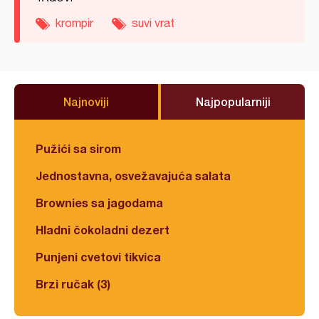
krompir
suvi vrat
Najnoviji
Najpopularniji
Pužići sa sirom
Jednostavna, osvežavajuća salata
Brownies sa jagodama
Hladni čokoladni dezert
Punjeni cvetovi tikvica
Brzi ručak (3)