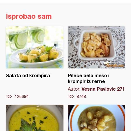
Isprobao sam
Salata od krompira
Pileće belo meso i
krompir iz rerne
Vesna Pavlovic 271
Autor:
126684
8748