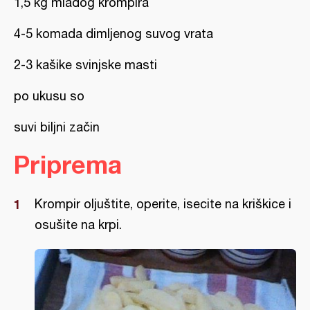
1,5 kg mladog krompira
4-5 komada dimljenog suvog vrata
2-3 kašike svinjske masti
po ukusu so
suvi biljni začin
Priprema
Krompir oljuštite, operite, isecite na kriškice i
osušite na krpi.