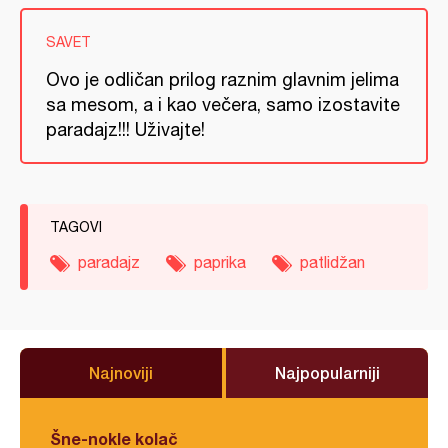
SAVET
Ovo je odličan prilog raznim glavnim jelima
sa mesom, a i kao večera, samo izostavite
paradajz!!! Uživajte!
TAGOVI
paradajz
paprika
patlidžan
Najnoviji
Najpopularniji
Šne-nokle kolač