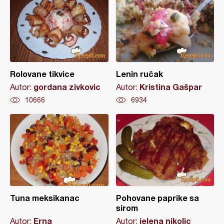
Rolovane tikvice
Lenin ručak
gordana zivkovic
Kristina Gašpar
Autor:
Autor:
10666
6934
Tuna meksikanac
Pohovane paprike sa
sirom
Erna
jelena nikolic
Autor:
Autor: