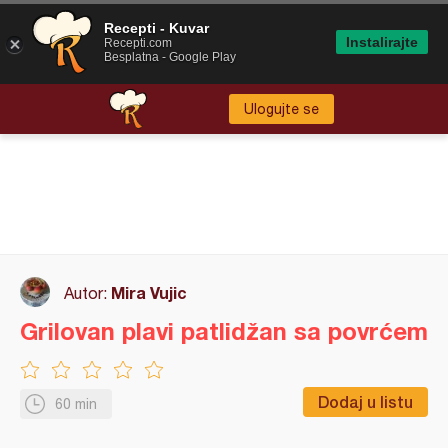
Recepti - Kuvar
Instalirajte
Recepti.com
Besplatna - Google Play
Ulogujte se
Mira Vujic
Autor:
Grilovan plavi patlidžan sa povrćem
Dodaj u listu
60 min