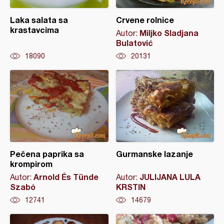
Laka salata sa
Crvene rolnice
krastavcima
Miljko Sladjana
Autor:
Bulatović
18090
20131
Pečena paprika sa
Gurmanske lazanje
krompirom
Arnold És Tünde
JULIJANA LULA
Autor:
Autor:
Szabó
KRSTIN
12741
14679