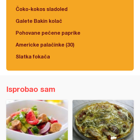
Čoko-kokos sladoled
Galete Bakin kolač
Pohovane pečene paprike
Americke palačinke (30)
Slatka fokača
Isprobao sam