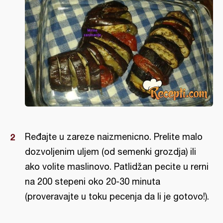
Ređajte u zareze naizmenicno. Prelite malo
dozvoljenim uljem (od semenki grozdja) ili
ako volite maslinovo. Patlidžan pecite u rerni
na 200 stepeni oko 20-30 minuta
(proveravajte u toku pecenja da li je gotovo!).