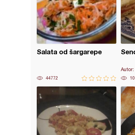
Salata od šargarepe
Send
Autor:
44772
10
 čorba od škembića