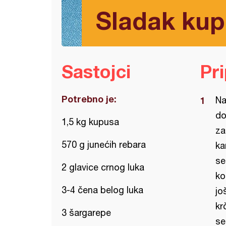
Sladak kup
Sastojci
Pr
Potrebno je:
Na
do
1,5 kg kupusa
za
570 g junećih rebara
ka
se
2 glavice crnog luka
ko
3-4 čena belog luka
jo
kr
3 šargarepe
se