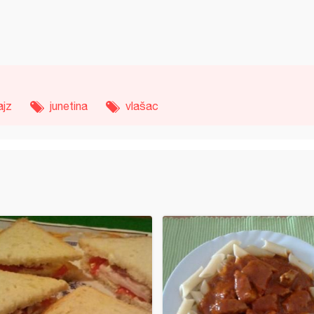
ajz
junetina
vlašac