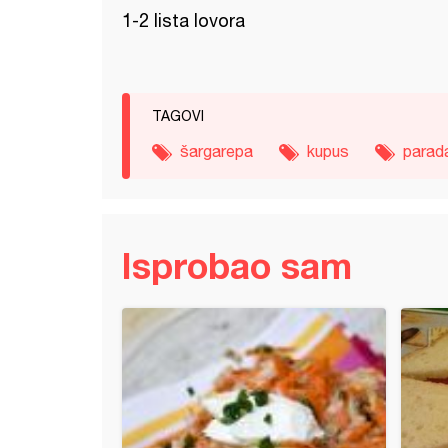
1-2 lista lovora
TAGOVI
šargarepa
kupus
parad
Isprobao sam
 u sosu (4)