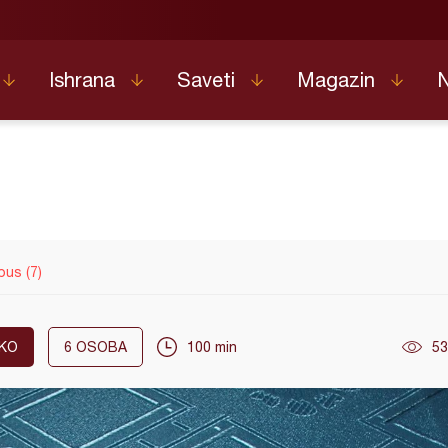
Ishrana
Saveti
Magazin
pus (7)
KO
6
OSOBA
100 min
53