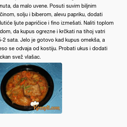
nuta, da malo uvene. Posuti suvim biljnim
činom, solju i biberom, alevu papriku, dodati
lutiće ljute papričice i fino izmešati. Naliti toplom
dom, da kupus ogrezne i krčkati na tihoj vatri
5-2 sata. Jelo je gotovo kad kupus omekša, a
so se odvaja od kostiju. Probati ukus i dodati
ckan svež vlašac.