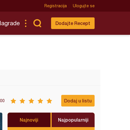
Registracija
Ulogujte se
Nagrade
Dodajte Recept
Dodaj u listu
00
Najnoviji
Najpopularniji