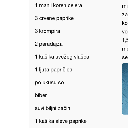
1 manji koren celera
mi
za
3 crvene paprike
ko
3 krompira
vo
1,
2 paradajza
me
1 kašika svežeg vlašca
se
1 ljuta papričica
po ukusu so
biber
suvi biljni začin
1 kašika aleve paprike