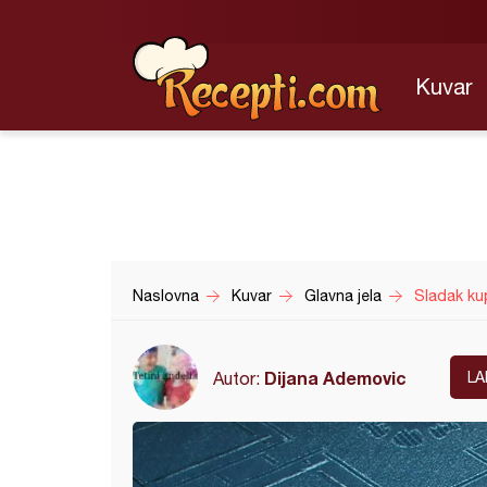
Kuvar
Naslovna
Kuvar
Glavna jela
Sladak ku
Dijana Ademovic
Autor:
LA