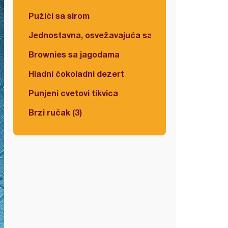
Pužići sa sirom
Jednostavna, osvežavajuća salata
Brownies sa jagodama
Hladni čokoladni dezert
Punjeni cvetovi tikvica
Brzi ručak (3)