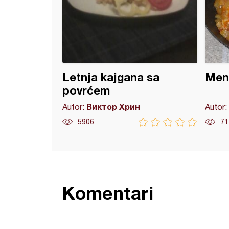
Letnja kajgana sa
Men
povrćem
Виктор Хрин
Autor:
Autor:
5906
71
Komentari