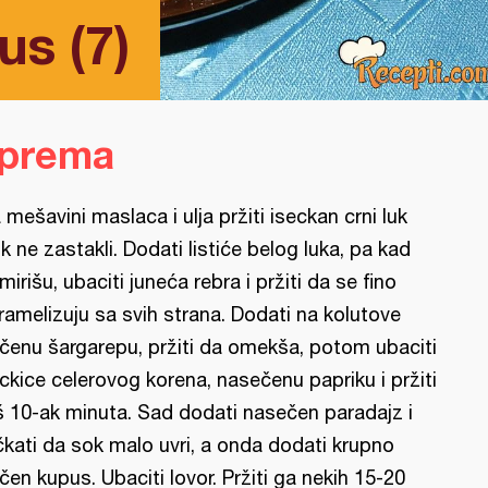
us (7)
iprema
 mešavini maslaca i ulja pržiti iseckan crni luk
k ne zastakli. Dodati listiće belog luka, pa kad
mirišu, ubaciti juneća rebra i pržiti da se fino
ramelizuju sa svih strana. Dodati na kolutove
čenu šargarepu, pržiti da omekša, potom ubaciti
ckice celerovog korena, nasečenu papriku i pržiti
š 10-ak minuta. Sad dodati nasečen paradajz i
čkati da sok malo uvri, a onda dodati krupno
čen kupus. Ubaciti lovor. Pržiti ga nekih 15-20