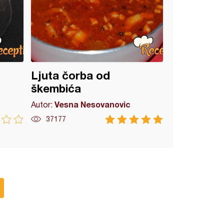
Ljuta čorba od
škembića
Vesna Nesovanovic
Autor:
37177