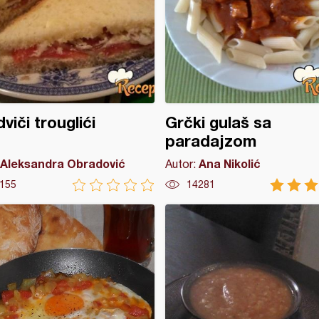
viči trouglići
Grčki gulaš sa
paradajzom
Aleksandra Obradović
Ana Nikolić
Autor:
155
14281