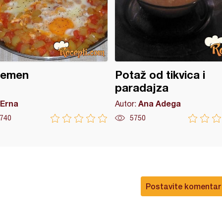
emen
Potaž od tikvica i
paradajza
Erna
Ana Adega
Autor:
740
5750
Postavite komentar