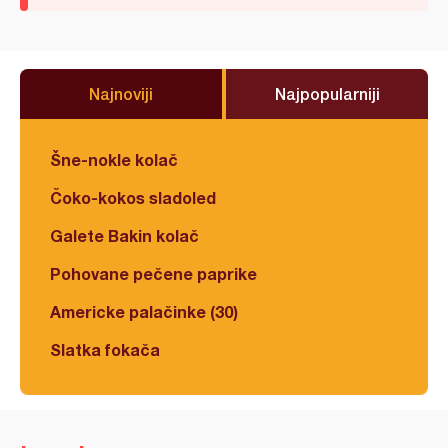
Najnoviji
Najpopularniji
Šne-nokle kolač
Čoko-kokos sladoled
Galete Bakin kolač
Pohovane pečene paprike
Americke palačinke (30)
Slatka fokača