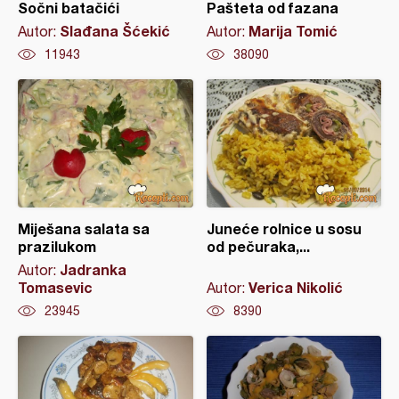
Sočni batačići
Pašteta od fazana
Slađana Šćekić
Marija Tomić
Autor:
Autor:
11943
38090
Miješana salata sa
Juneće rolnice u sosu
prazilukom
od pečuraka,...
Jadranka
Autor:
Tomasevic
Verica Nikolić
Autor:
23945
8390