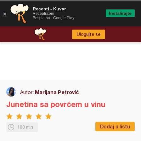
Recepti - Kuvar
Instalirajte
Recepti.com
Besplatna - Google Play
Ulogujte se
Marijana Petrović
Autor:
Junetina sa povrćem u vinu
Dodaj u listu
100 min