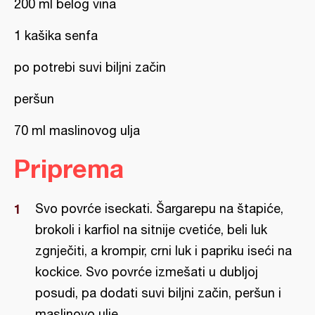
200 ml belog vina
1 kašika senfa
po potrebi suvi biljni začin
peršun
70 ml maslinovog ulja
Priprema
Svo povrće iseckati. Šargarepu na štapiće,
brokoli i karfiol na sitnije cvetiće, beli luk
zgnječiti, a krompir, crni luk i papriku iseći na
kockice. Svo povrće izmešati u dubljoj
posudi, pa dodati suvi biljni začin, peršun i
maslinovo ulje.