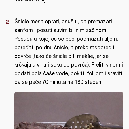
Šnicle mesa oprati, osušiti, pa premazati
senfom i posuti suvim biljnim začinom.
Posudu u kojoj će se peći podmazati uljem,
poređati po dnu šnicle, a preko rasporediti
povrće (tako će šnicle biti mekše, jer se
krčkaju u vinu i soku od povrća). Preliti vinom i
dodati pola čaše vode, pokriti folijom i staviti
da se peče 70 minuta na 180 stepeni.