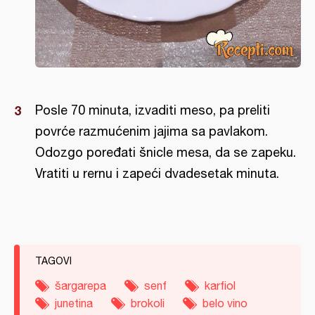
Posle 70 minuta, izvaditi meso, pa preliti
povrće razmućenim jajima sa pavlakom.
Odozgo poređati šnicle mesa, da se zapeku.
Vratiti u rernu i zapeći dvadesetak minuta.
TAGOVI
šargarepa
senf
karfiol
junetina
brokoli
belo vino