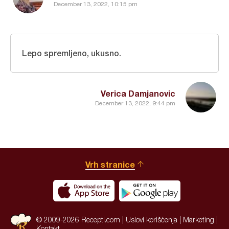
December 13, 2022, 10:15 pm
Lepo spremljeno, ukusno.
Verica Damjanovic
December 13, 2022, 9:44 pm
Vrh stranice
© 2009-2026 Recepti.com |
Uslovi korišćenja
|
Marketing
|
Kontakt