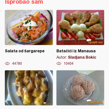
Isprobao sam
Salata od šargarepe
Batačići iz Manausa
Sladjana Bokic
Autor:
44780
10404