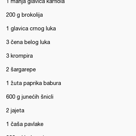
1 manja glavica karfiola
200 g brokolija
1 glavica crnog luka
3 čena belog luka
3 krompira
2 šargarepe
1 žuta paprika babura
600 g junećih šnicli
2 jajeta
1 čaša pavlake