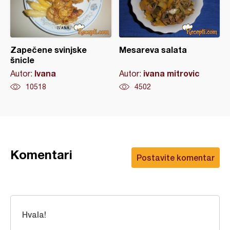
Zapečene svinjske
Mesareva salata
šnicle
Ivana
ivana mitrovic
Autor:
Autor:
10518
4502
Komentari
Postavite komentar
Hvala!