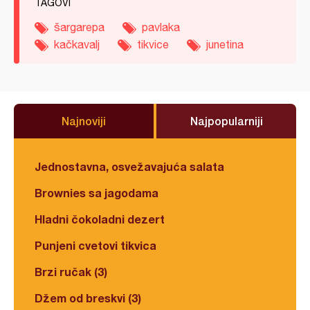
TAGOVI
šargarepa
pavlaka
kačkavalj
tikvice
junetina
Najnoviji
Najpopularniji
Jednostavna, osvežavajuća salata
Brownies sa jagodama
Hladni čokoladni dezert
Punjeni cvetovi tikvica
Brzi ručak (3)
Džem od breskvi (3)