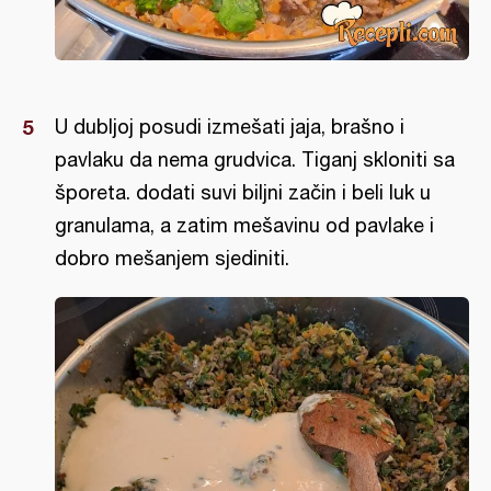
U dubljoj posudi izmešati jaja, brašno i
pavlaku da nema grudvica. Tiganj skloniti sa
šporeta. dodati suvi biljni začin i beli luk u
granulama, a zatim mešavinu od pavlake i
dobro mešanjem sjediniti.