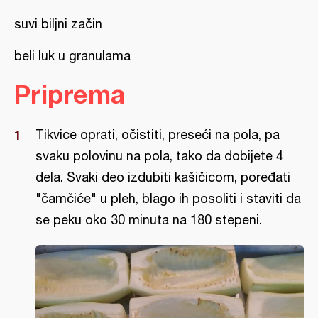
suvi biljni začin
beli luk u granulama
Priprema
Tikvice oprati, očistiti, preseći na pola, pa
svaku polovinu na pola, tako da dobijete 4
dela. Svaki deo izdubiti kašičicom, poređati
"čamčiće" u pleh, blago ih posoliti i staviti da
se peku oko 30 minuta na 180 stepeni.