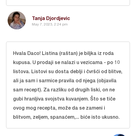
Tanja Djordjevic
May 7, 2023, 2:24 pm
Hvala Daco! Listina (raštan) je biljka iz roda
kupusa. U prodaji se nalazi u vezicama - po 10
listova. Listovi su dosta deblji i čvršći od blitve,
ali ja sam i sarmice pravila od njega (objavila
sam recept). Za razliku od drugih liski, on ne
gubi hranljiva svojstva kuvanjem. Što se tiče
ovog mog recepta, može da se zameni i
blitvom, zeljem, spanaćem,... biće isto ukusno.