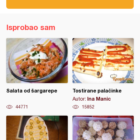
Isprobao sam
Salata od šargarepe
Tostirane palačinke
Ina Manic
Autor:
44771
15852