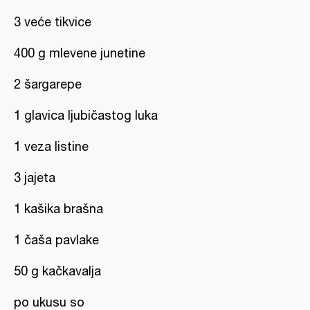
3 veće tikvice
400 g mlevene junetine
2 šargarepe
1 glavica ljubičastog luka
1 veza listine
3 jajeta
1 kašika brašna
1 čaša pavlake
50 g kačkavalja
po ukusu so