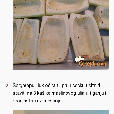
Šargarepu i luk očistiti, pa u secku usitniti i
staviti na 3 kašike maslinovog ulja u tiganju i
prodinstati uz mešanje.