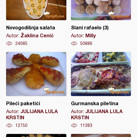
Novogodišnja salata
Slani rafaelo (3)
Žaklina Cenić
Milly
Autor:
Autor:
24085
50886
Pileći paketići
Gurmanska piletina
JULIJANA LULA
JULIJANA LULA
Autor:
Autor:
KRSTIN
KRSTIN
12750
11383