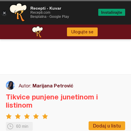
Recepti - Kuvar
Instalirajte
Recepti.com
Besplatna - Google Play
Ulogujte se
Marijana Petrović
Autor:
Tikvice punjene junetinom i
listinom
Dodaj u listu
60 min