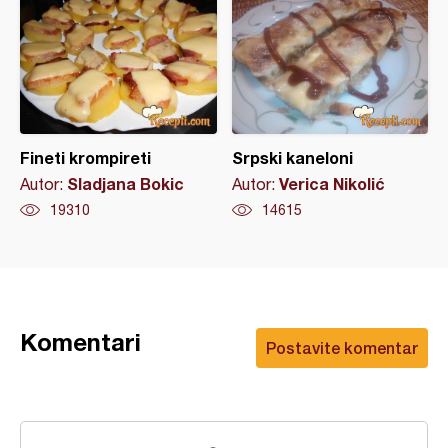
Fineti krompireti
Srpski kaneloni
Sladjana Bokic
Verica Nikolić
Autor:
Autor:
19310
14615
Komentari
Postavite komentar