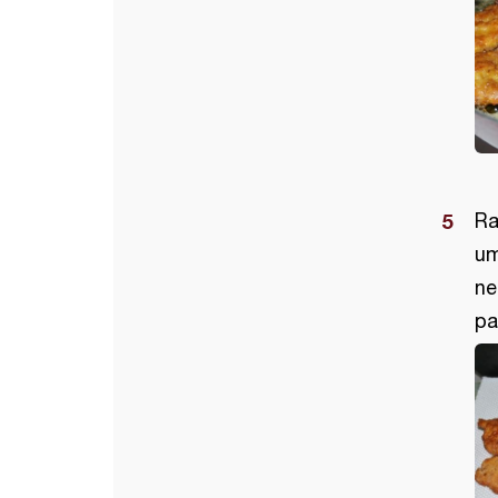
Ra
um
ne
pa