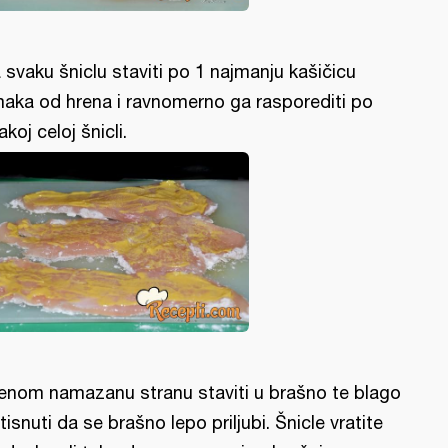
 svaku šniclu staviti po 1 najmanju kašičicu
aka od hrena i ravnomerno ga rasporediti po
akoj celoj šnicli.
enom namazanu stranu staviti u brašno te blago
itisnuti da se brašno lepo priljubi. Šnicle vratite