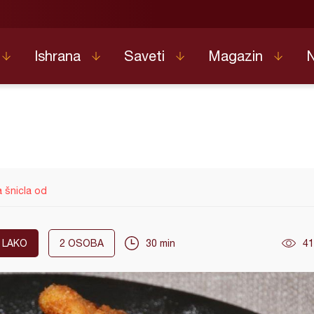
Ishrana
Saveti
Magazin
 šnicla od
LAKO
2
OSOBA
30 min
41