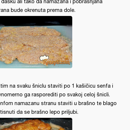
 dasku ali tako da namazana i pobrašnjana
rana bude okrenuta prema dole.
tim na svaku šniclu staviti po 1 kašičicu senfa i
vnomerno ga rasporediti po svakoj celoj šnicli.
nfom namazanu stranu staviti u brašno te blago
itisnuti da se brašno lepo priljubi.