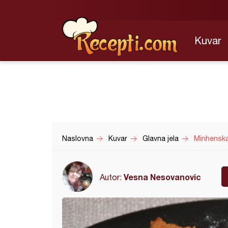
Kuvar
Naslovna
Kuvar
Glavna jela
Minhenska
Vesna Nesovanovic
Autor: