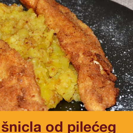
šnicla od pilećeg