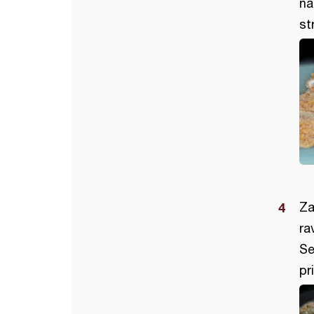
na
st
Za
ra
Se
pr