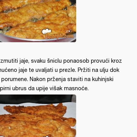
zmutiti jaje, svaku šniclu ponaosob provući kroz
ućeno jaje te uvaljati u prezle. Pržiti na ulju dok
 porumene. Nakon prženja staviti na kuhinjski
pirni ubrus da upije višak masnoće.