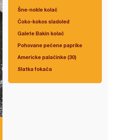
Šne-nokle kolač
Čoko-kokos sladoled
Galete Bakin kolač
Pohovane pečene paprike
Americke palačinke (30)
Slatka fokača