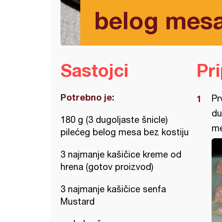
belog mes
Sastojci
Pr
Potrebno je:
Pr
du
180 g (3 dugoljaste šnicle)
me
pilećeg belog mesa bez kostiju
3 najmanje kašičice kreme od
hrena (gotov proizvod)
3 najmanje kašičice senfa
Mustard