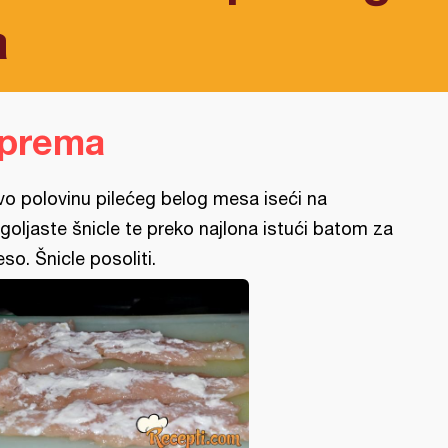
a
iprema
vo polovinu pilećeg belog mesa iseći na
goljaste šnicle te preko najlona istući batom za
so. Šnicle posoliti.