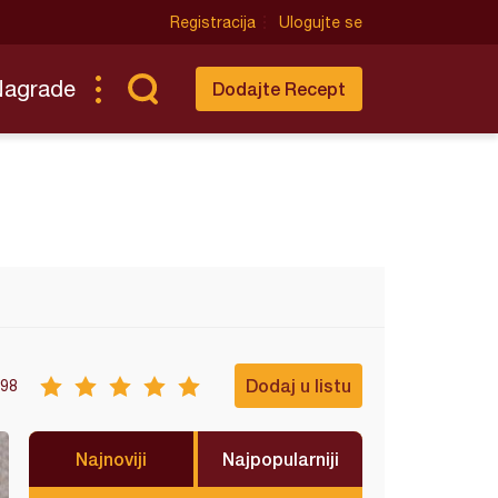
Registracija
Ulogujte se
Nagrade
Dodajte Recept
Dodaj u listu
98
Najnoviji
Najpopularniji