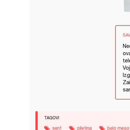
SA
Ne
ova
tel
Voj
Izg
Zai
sa
TAGOVI
senf
piletina
belo meso