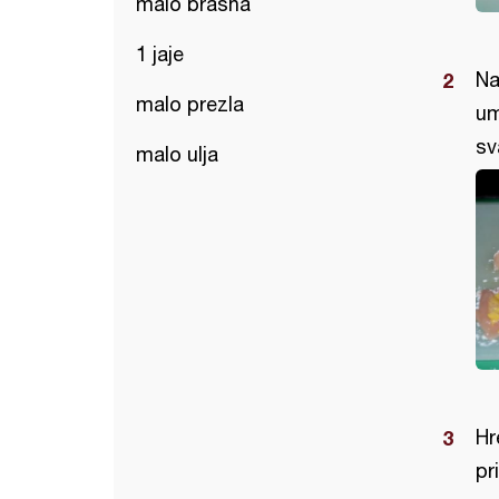
malo brašna
1 jaje
Na
malo prezla
um
sv
malo ulja
Hr
pr