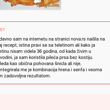
VET
davno sam na internetu na stranici nova.rs naišla na
j recept, istina pravi se sa teletinom ali kako ja
etinu nisam videla 36 godina, od kada živim u
vodini, ja sam koristila pileća prsa bez kostiju.
leda kao obična pohovana šnicla ali nije.
ntegrirala me je kombinacija hrena i senfa i veoma
m zadovoljna rezultatom.