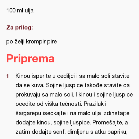
100 ml ulja
Za prilog:
po želji krompir pire
Priprema
Kinou isperite u cediljci i sa malo soli stavite
da se kuva. Sojine ljuspice takođe stavite da
prokuvaju sa malo soli. I kinou i sojine ljuspice
ocedite od viška tečnosti. Praziluk i
šargarepu iseckajte i na malo ulja izdinstajte,
dodajte kinou, sojine ljuspice. Promešajte, a
zatim dodajte senf, dimljenu slatku papriku,