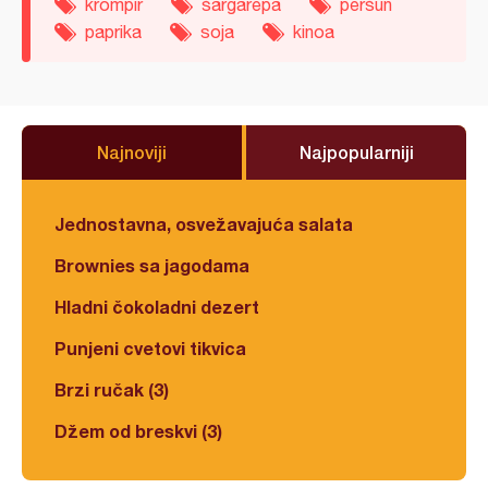
krompir
šargarepa
peršun
paprika
soja
kinoa
Najnoviji
Najpopularniji
Jednostavna, osvežavajuća salata
Brownies sa jagodama
Hladni čokoladni dezert
Punjeni cvetovi tikvica
Brzi ručak (3)
Džem od breskvi (3)