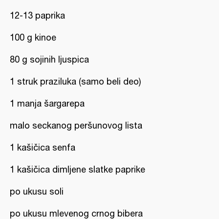
12-13 paprika
100 g kinoe
80 g sojinih ljuspica
1 struk praziluka (samo beli deo)
1 manja šargarepa
malo seckanog peršunovog lista
1 kašičica senfa
1 kašičica dimljene slatke paprike
po ukusu soli
po ukusu mlevenog crnog bibera