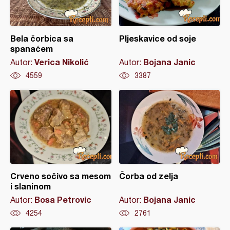
Bela čorbica sa
Pljeskavice od soje
spanaćem
Verica Nikolić
Bojana Janic
Autor:
Autor:
4559
3387
Crveno sočivo sa mesom
Čorba od zelja
i slaninom
Bosa Petrovic
Bojana Janic
Autor:
Autor:
4254
2761