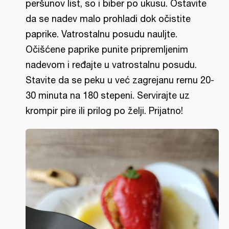
peršunov list, so i biber po ukusu. Ostavite
da se nadev malo prohladi dok očistite
paprike. Vatrostalnu posudu nauljte.
Očišćene paprike punite pripremljenim
nadevom i ređajte u vatrostalnu posudu.
Stavite da se peku u već zagrejanu rernu 20-
30 minuta na 180 stepeni. Servirajte uz
krompir pire ili prilog po želji. Prijatno!