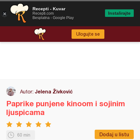
Recepti - Kuvar
Instalirajte
Recepti.com
Besplatna - Google Play
Ulogujte se
Jelena Živković
Autor:
Paprike punjene kinoom i sojinim
ljuspicama
Dodaj u listu
60 min