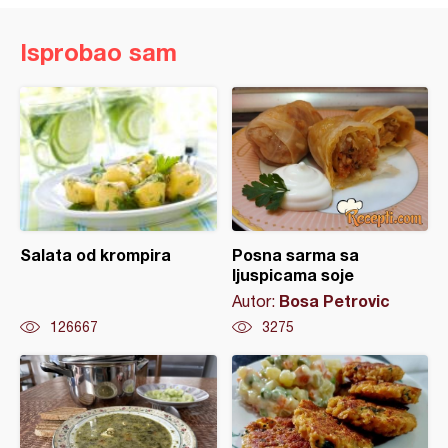
Isprobao sam
Salata od krompira
Posna sarma sa
ljuspicama soje
Bosa Petrovic
Autor:
126667
3275