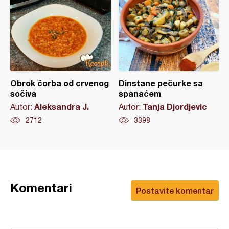
Obrok čorba od crvenog
Dinstane pečurke sa
sočiva
spanaćem
Aleksandra J.
Tanja Djordjevic
Autor:
Autor:
2712
3398
Komentari
Postavite komentar