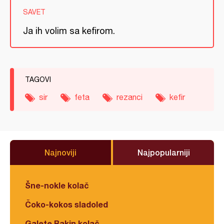
SAVET
Ja ih volim sa kefirom.
TAGOVI
sir
feta
rezanci
kefir
Najnoviji
Najpopularniji
Šne-nokle kolač
Čoko-kokos sladoled
Galete Bakin kolač