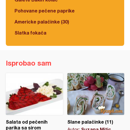
Pohovane pečene paprike
Americke palačinke (30)
Slatka fokača
Isprobao sam
Salata od pečenih
Slane palačinke (11)
parika sa sirom
Suzana Mitic
Autor: