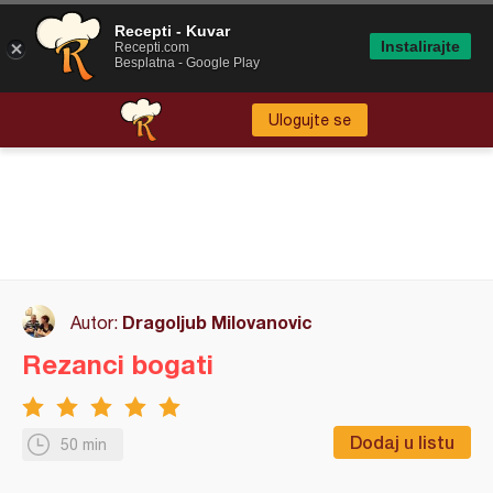
Recepti - Kuvar
Instalirajte
Recepti.com
Besplatna - Google Play
Ulogujte se
Dragoljub Milovanovic
Autor:
Rezanci bogati
Dodaj u listu
50 min