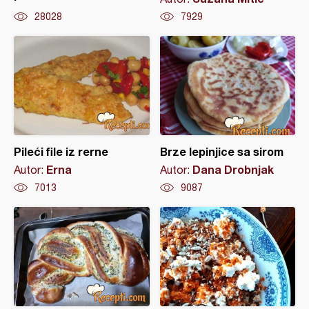
28028
7929
Pileći file iz rerne
Brze lepinjice sa sirom
Erna
Dana Drobnjak
Autor:
Autor:
7013
9087