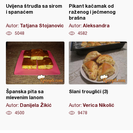
Uvijena štrudla sa sirom
Pikant kačamak od
i spanaćem
raženog i ječmenog
brašna
Tatjana Stojanovic
Aleksandra
Autor:
Autor:
5048
4582
Španska pita sa
Slani trouglići (3)
mlevenim lanom
Danijela Žikić
Verica Nikolić
Autor:
Autor:
4500
9478