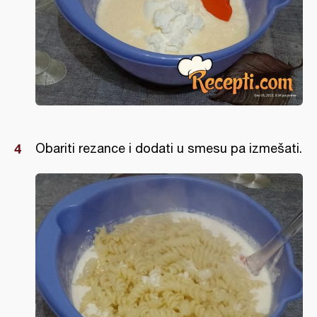
Obariti rezance i dodati u smesu pa izmešati.