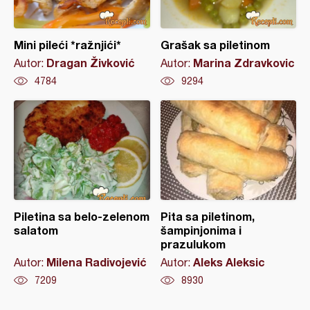
Mini pileći *ražnjići*
Grašak sa piletinom
Dragan Živković
Marina Zdravkovic
Autor:
Autor:
4784
9294
Piletina sa belo-zelenom
Pita sa piletinom,
salatom
šampinjonima i
prazulukom
Milena Radivojević
Aleks Aleksic
Autor:
Autor:
7209
8930