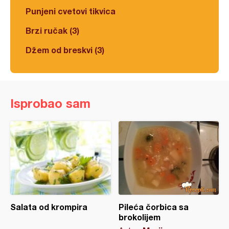
Punjeni cvetovi tikvica
Brzi ručak (3)
Džem od breskvi (3)
Isprobao sam
Salata od krompira
Pileća čorbica sa
brokolijem