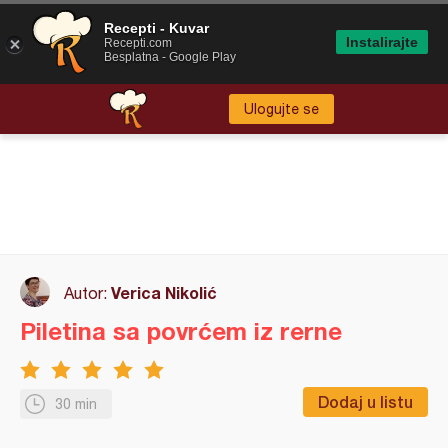
Recepti - Kuvar
Instalirajte
Recepti.com
Besplatna - Google Play
Ulogujte se
Verica Nikolić
Autor:
Piletina sa povrćem iz rerne
Dodaj u listu
30 min