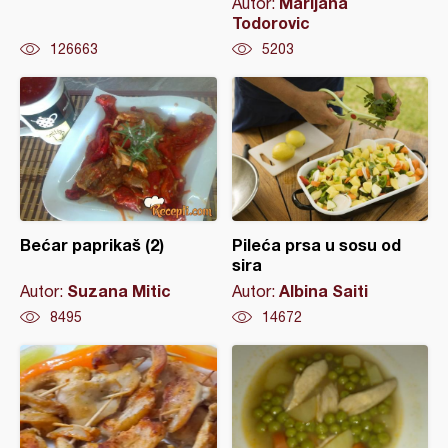
Marijana
Autor:
Todorovic
126663
5203
Bećar paprikaš (2)
Pileća prsa u sosu od
sira
Suzana Mitic
Albina Saiti
Autor:
Autor:
8495
14672