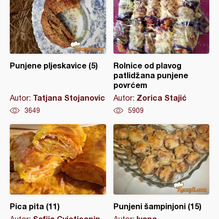
Punjene pljeskavice (5)
Rolnice od plavog
patlidžana punjene
povrćem
Tatjana Stojanovic
Zorica Stajić
Autor:
Autor:
3649
5909
Pica pita (11)
Punjeni šampinjoni (15)
Sofija Cvjeticanin
Ivana