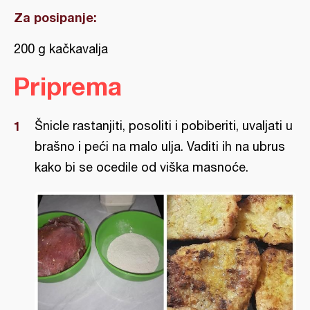
Za posipanje:
200 g kačkavalja
Priprema
Šnicle rastanjiti, posoliti i pobiberiti, uvaljati u
brašno i peći na malo ulja. Vaditi ih na ubrus
kako bi se ocedile od viška masnoće.