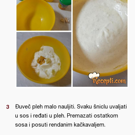
Đuveč pleh malo nauljiti. Svaku šniclu uvaljati
u sos i ređati u pleh. Premazati ostatkom
sosa i posuti rendanim kačkavaljem.