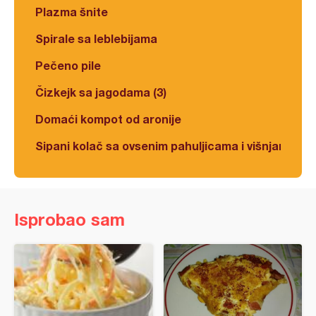
Plazma šnite
Spirale sa leblebijama
Pečeno pile
Čizkejk sa jagodama (3)
Domaći kompot od aronije
Sipani kolač sa ovsenim pahuljicama i višnjama
Isprobao sam