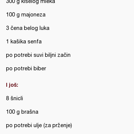
300 g kiselog mleka
100 g majoneza
3 čena belog luka
1 kašika senfa
po potrebi suvi biljni začin
po potrebi biber
I još:
8 šnicli
100 g brašna
po potrebi ulje (za prženje)