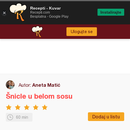
Recepti - Kuvar
Instalirajte
Recepti.com
Besplatna - Google Play
Ulogujte se
Aneta Matić
Autor:
Šnicle u belom sosu
Dodaj u listu
60 min