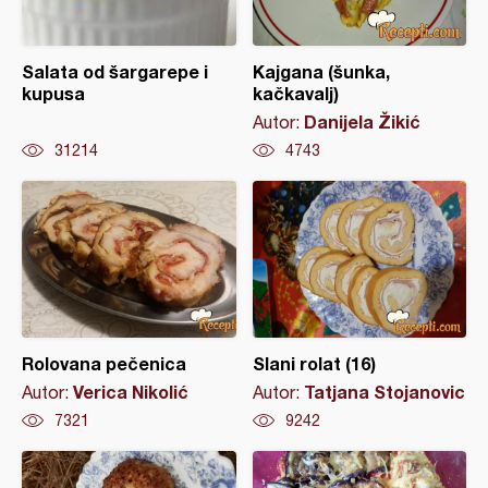
Salata od šargarepe i
Kajgana (šunka,
kupusa
kačkavalj)
Danijela Žikić
Autor:
31214
4743
Rolovana pečenica
Slani rolat (16)
Verica Nikolić
Tatjana Stojanovic
Autor:
Autor:
7321
9242