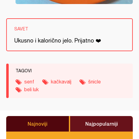
SAVET
Ukusno i kalorično jelo. Prijatno ❤️
TAGOVI
senf
kačkavalj
šnicle
beli luk
Najnoviji
Najpopularniji