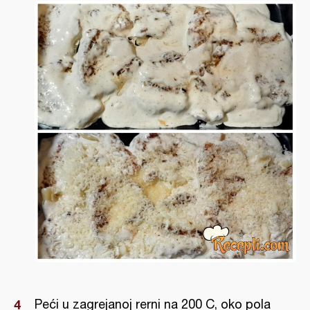
Peći u zagrejanoj rerni na 200 C, oko pola