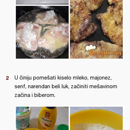
U činiju pomešati kiselo mleko, majonez,
senf, narendan beli luk, začiniti mešavinom
začina i biberom.