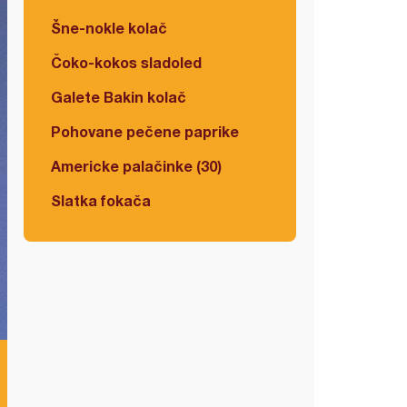
Šne-nokle kolač
Čoko-kokos sladoled
Galete Bakin kolač
Pohovane pečene paprike
Americke palačinke (30)
Slatka fokača