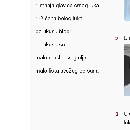
1 manja glavica crnog luka
1-2 čena belog luka
po ukusu biber
U 
po ukusu so
malo maslinovog ulja
malo lista svežeg peršuna
U 
lu