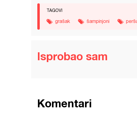
TAGOVI
grašak
šampinjoni
perš
Isprobao sam
Komentari