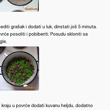
editi grašak i dodati u luk, dinstati još 5 minuta.
vrće posoliti i pobiberiti. Posudu skloniti sa
gle.
 kraju u povrće dodati kuvanu heljdu, dodatno