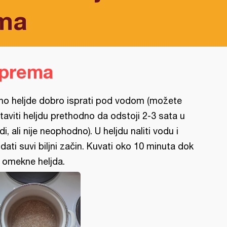
ma
iprema
no heljde dobro isprati pod vodom (možete
taviti heljdu prethodno da odstoji 2-3 sata u
di, ali nije neophodno). U heljdu naliti vodu i
dati suvi biljni začin. Kuvati oko 10 minuta dok
 omekne heljda.