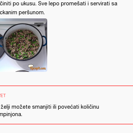
činiti po ukusu. Sve lepo promešati i servirati sa
ckanim peršunom.
VET
želji možete smanjiti ili povećati količinu
mpinjona.