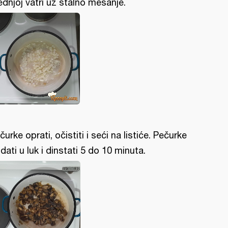
ednjoj vatri uz stalno mešanje.
čurke oprati, očistiti i seći na listiće. Pečurke
dati u luk i dinstati 5 do 10 minuta.