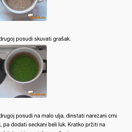
drugoj posudi skuvati grašak.
drugoj posudi na malo ulja, dinstati narezani crni
k, pa dodati seckani beli luk. Kratko pržiti na