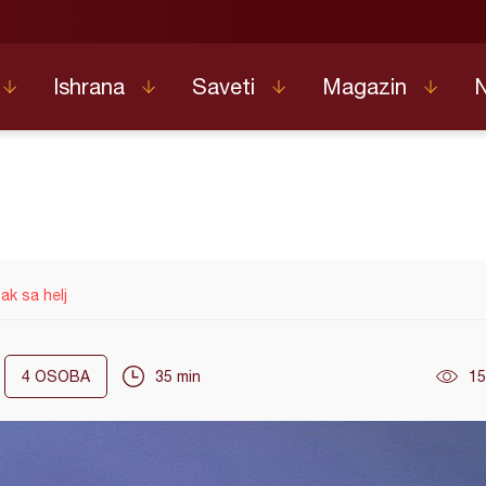
Ishrana
Saveti
Magazin
ak sa helj
4
OSOBA
35 min
15