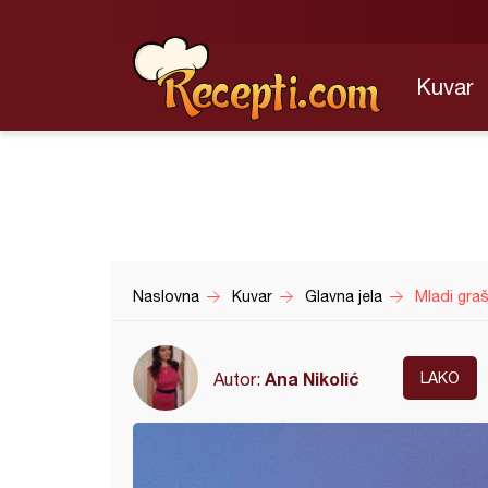
Kuvar
Naslovna
Kuvar
Glavna jela
Mladi graš
Ana Nikolić
Autor:
LAKO