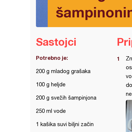
šampinoni
Sastojci
Pr
Potrebno je:
Zr
os
200 g mladog grašaka
vo
100 g heljde
do
ne
200 g svežih šampinjona
250 ml vode
1 kašika suvi biljni začin