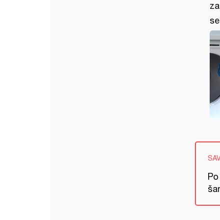
za
se
SA
Po 
ša