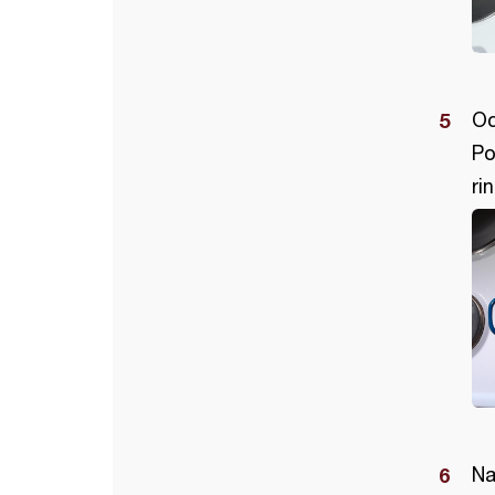
Oc
Po
rin
Na