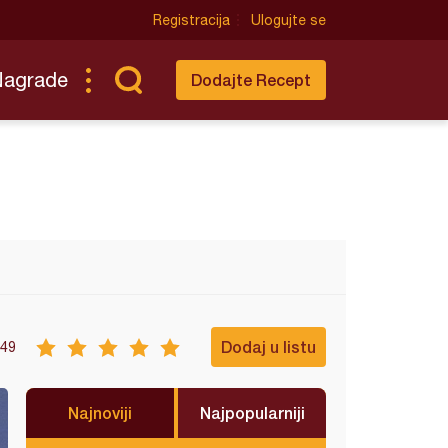
Registracija
Ulogujte se
Nagrade
Dodajte Recept
Dodaj u listu
49
Najnoviji
Najpopularniji