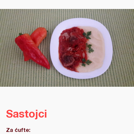
Sastojci
Za ćufte: