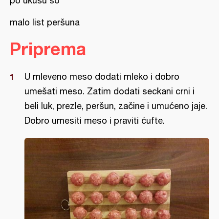
po ukusu so
malo list peršuna
Priprema
U mleveno meso dodati mleko i dobro
umešati meso. Zatim dodati seckani crni i
beli luk, prezle, peršun, začine i umućeno jaje.
Dobro umesiti meso i praviti ćufte.