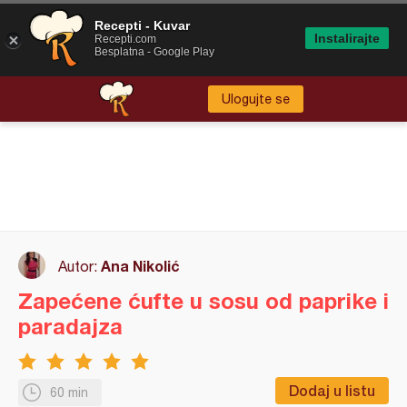
Recepti - Kuvar
Instalirajte
Recepti.com
Besplatna - Google Play
Ulogujte se
Ana Nikolić
Autor:
Zapećene ćufte u sosu od paprike i
paradajza
Dodaj u listu
60 min