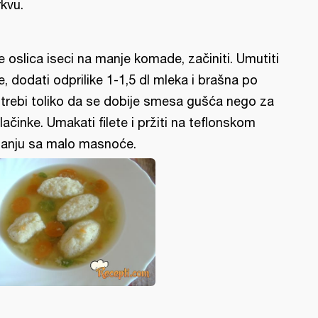
kvu.
le oslica iseci na manje komade, začiniti. Umutiti
je, dodati odprilike 1-1,5 dl mleka i brašna po
trebi toliko da se dobije smesa gušća nego za
lačinke. Umakati filete i pržiti na teflonskom
ganju sa malo masnoće.