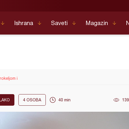
Ishrana
Saveti
Magazin
rokeljom i
LAKO
4
OSOBA
40 min
139