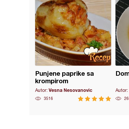
Punjene paprike sa
Doma
krompirom
Vesna Nesovanovic
Autor:
Autor:
3516
26