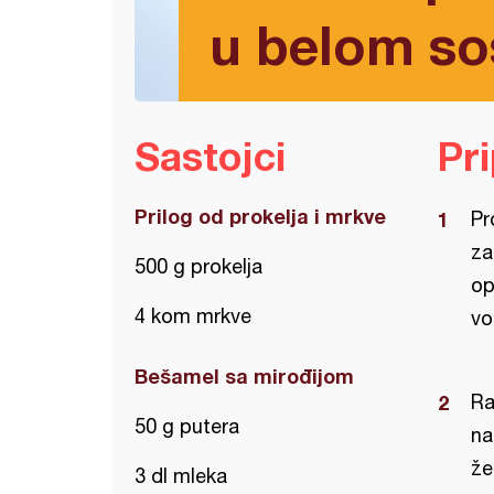
u belom so
Sastojci
Pr
Prilog od prokelja i mrkve
Pr
za
500 g prokelja
op
4 kom mrkve
vo
Bešamel sa mirođijom
Ra
50 g putera
na
že
3 dl mleka