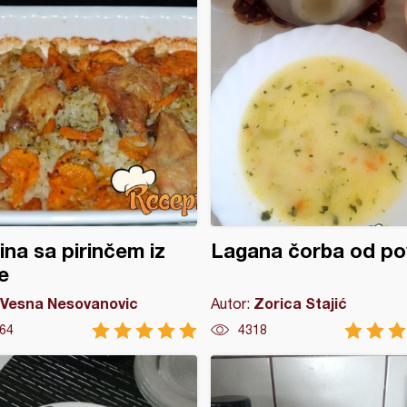
tina sa pirinčem iz
Lagana čorba od po
e
Vesna Nesovanovic
Zorica Stajić
Autor:
64
4318