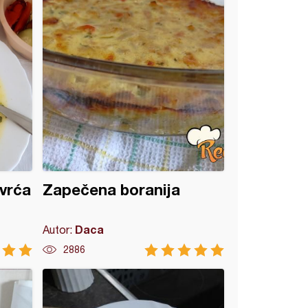
vrća
Zapečena boranija
Daca
Autor:
2886