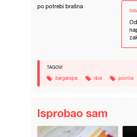
po potrebi brašna
SA
Od 
nap
zak
TAGOVI
šargarepa
riba
povrće
Isprobao sam
ena boranija