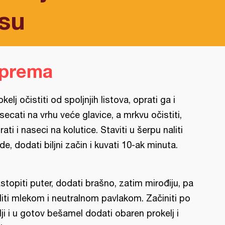
su
iprema
okelj očistiti od spoljnjih listova, oprati ga i
secati na vrhu veće glavice, a mrkvu očistiti,
rati i naseci na kolutice. Staviti u šerpu naliti
de, dodati biljni začin i kuvati 10-ak minuta.
stopiti puter, dodati brašno, zatim mirođiju, pa
liti mlekom i neutralnom pavlakom. Začiniti po
lji i u gotov bešamel dodati obaren prokelj i