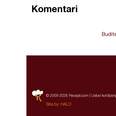
Komentari
Budite
© 2009-2026 Recepti.com |
Uslovi korišćen
Site by:
HALO