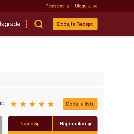
Registracija
Ulogujte se
Nagrade
Dodajte Recept
Dodaj u listu
04
Najnoviji
Najpopularniji