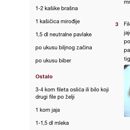
mr
1-2 kašike brašna
1 kašičica mirođije
Fi
ja
1,5 dl neutralne pavlake
po
po ukusu biljnog začina
pa
ti
po ukusu biber
Ostalo
3-4 kom fileta oslića ili bilo koji
drugi file po želji
1 kom jaja
1-1,5 dl mleka