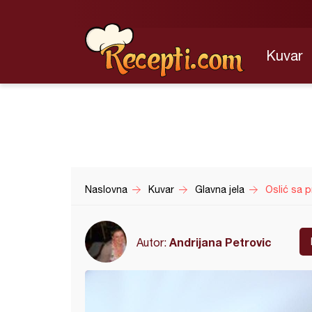
Kuvar
Naslovna
Kuvar
Glavna jela
Oslić sa p
Andrijana Petrovic
Autor: