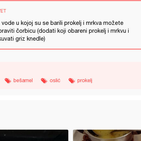
VET
vode u kojoj su se barili prokelj i mrkva možete
raviti čorbicu (dodati koji obareni prokelj i mrkvu i
uvati griz knedle)
bešamel
oslić
prokelj