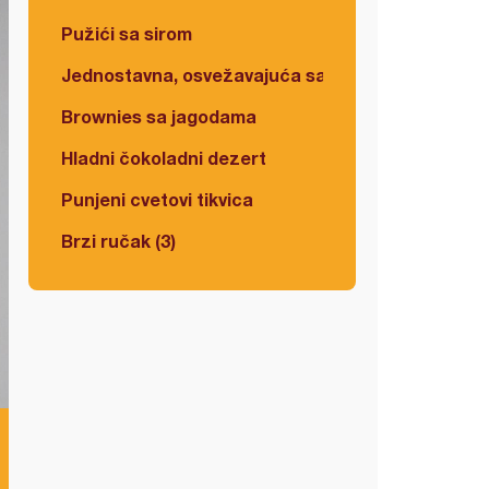
Pužići sa sirom
Jednostavna, osvežavajuća salata
Brownies sa jagodama
Hladni čokoladni dezert
Punjeni cvetovi tikvica
Brzi ručak (3)