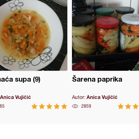
ća supa (9)
Šarena paprika
Anica Vujičić
Anica Vujičić
Autor:
65
2859