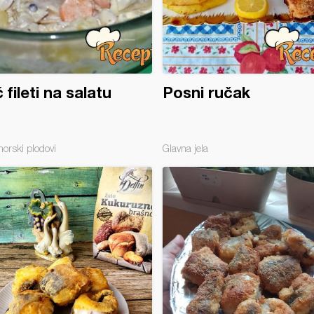
 fileti na salatu
Posni ručak
morski plodovi
Glavna jela