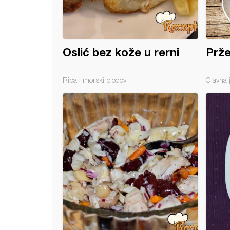
Oslić bez kože u rerni
Prže
Riba i morski plodovi
Glavna 
 iz marinade