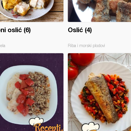
ni oslić (6)
Oslić (4)
jela
Riba i morski plodovi