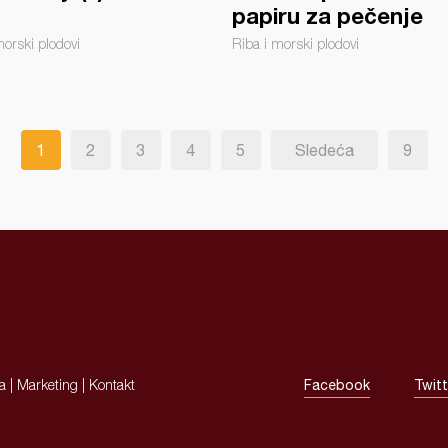
papiru za pečenje
morski plodovi
Riba i morski plodovi
1
2
3
4
5
Sledeća
9
ja
|
Marketing
|
Kontakt
Facebook
Twitt