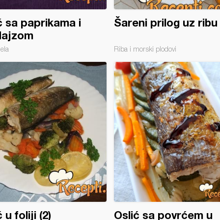
ć sa paprikama i
Šareni prilog uz ribu
dajzom
jela
Riba i morski plodovi
 u foliji (2)
Oslić sa povrćem u