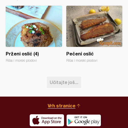
Prženi oslić (4)
Pečeni oslić
Riba i morski plodovi
Riba i morski plodovi
Učitajte još...
Vrh stranice