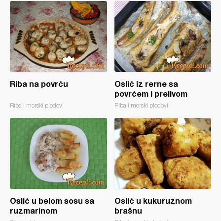
Riba na povrću
Oslić iz rerne sa
povrćem i prelivom
Riba i morski plodovi
Riba i morski plodovi
Oslić u belom sosu sa
Oslić u kukuruznom
ruzmarinom
brašnu