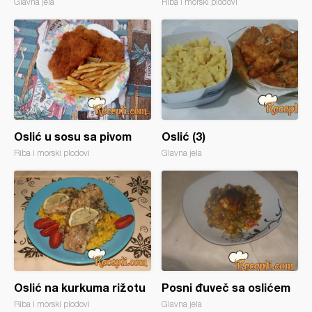
Glavna jela
Riba i morski plodovi
Oslić u sosu sa pivom
Oslić (3)
Riba i morski plodovi
Glavna jela
Oslić na kurkuma rižotu
Posni đuveč sa oslićem
Riba i morski plodovi
Glavna jela