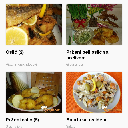
Oslić (2)
Prženi beli oslić sa
prelivom
Riba i morski plodovi
Glavna jela
Prženi oslić (5)
Salata sa oslićem
Glavna jela
Salate