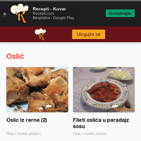
Recepti - Kuvar
Instalirajte
Recepti.com
Besplatna - Google Play
Ulogujte se
Oslić
Oslic iz rerne (2)
Fileti oslića u paradajz
sosu
Riba i morski plodovi
Riba i morski plodovi