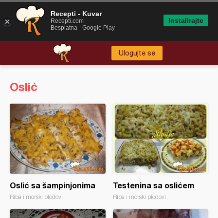
Recepti - Kuvar
Instalirajte
Recepti.com
Besplatna - Google Play
Ulogujte se
Oslić
Oslić sa šampinjonima
Testenina sa oslićem
Riba i morski plodovi
Riba i morski plodovi