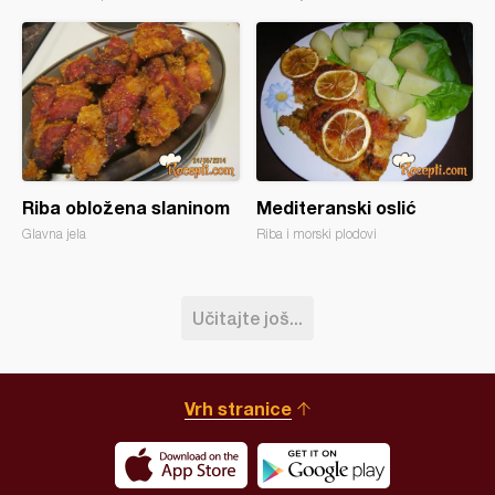
Riba obložena slaninom
Mediteranski oslić
Glavna jela
Riba i morski plodovi
Učitajte još...
Vrh stranice