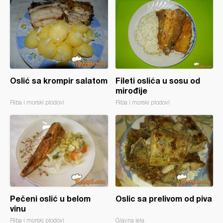
Oslić sa krompir salatom
Fileti oslića u sosu od
mirođije
Riba i morski plodovi
Riba i morski plodovi
Pečeni oslić u belom
Oslic sa prelivom od piva
vinu
Riba i morski plodovi
Glavna jela