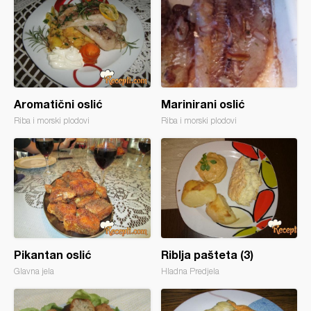
Aromatični oslić
Marinirani oslić
Riba i morski plodovi
Riba i morski plodovi
Pikantan oslić
Riblja pašteta (3)
Glavna jela
Hladna Predjela