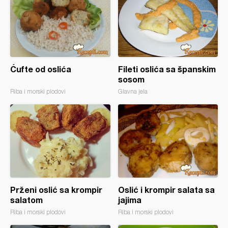
Ćufte od oslića
Fileti oslića sa španskim
sosom
Riba i morski plodovi
Glavna jela
Prženi oslić sa krompir
Oslić i krompir salata sa
salatom
jajima
Riba i morski plodovi
Riba i morski plodovi