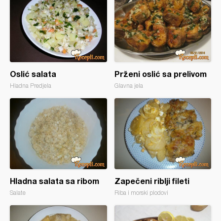
Oslić salata
Prženi oslić sa prelivom
Hladna Predjela
Glavna jela
Hladna salata sa ribom
Zapečeni riblji fileti
Salate
Riba i morski plodovi