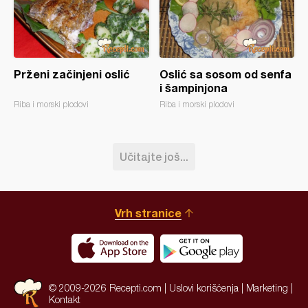
Prženi začinjeni oslić
Oslić sa sosom od senfa
i šampinjona
Riba i morski plodovi
Riba i morski plodovi
Učitajte još...
Vrh stranice
© 2009-2026 Recepti.com |
Uslovi korišćenja
|
Marketing
|
Kontakt