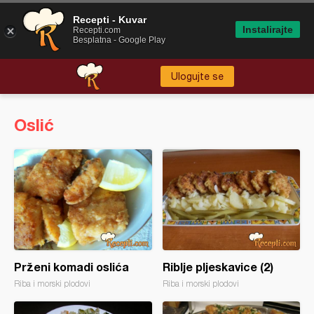
Recepti - Kuvar
Instalirajte
Recepti.com
Besplatna - Google Play
Ulogujte se
Oslić
Prženi komadi oslića
Riblje pljeskavice (2)
Riba i morski plodovi
Riba i morski plodovi