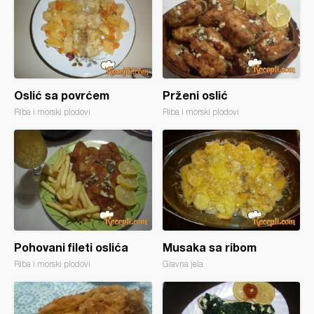
Oslić sa povrćem
Prženi oslić
Riba i morski plodovi
Riba i morski plodovi
Pohovani fileti oslića
Musaka sa ribom
Riba i morski plodovi
Glavna jela