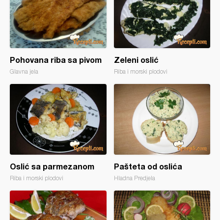
Pohovana riba sa pivom
Zeleni oslić
Glavna jela
Riba i morski plodovi
Oslić sa parmezanom
Pašteta od oslića
Riba i morski plodovi
Hladna Predjela